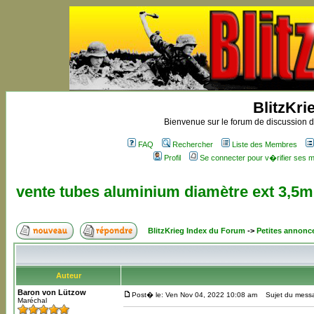
BlitzKri
Bienvenue sur le forum de discussion de
FAQ
Rechercher
Liste des Membres
Profil
Se connecter pour v�rifier ses
vente tubes aluminium diamètre ext 3,5
BlitzKrieg Index du Forum
->
Petites annonc
Auteur
Baron von Lützow
Post� le: Ven Nov 04, 2022 10:08 am
Sujet du messag
Maréchal