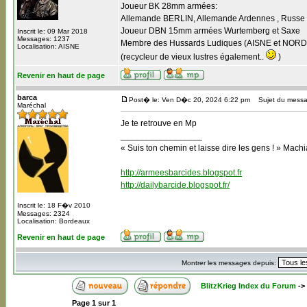
Joueur BK 28mm armées:
Allemande BERLIN, Allemande Ardennes , Russe B
Joueur DBN 15mm armées Wurtemberg et Saxe
Inscrit le: 09 Mar 2018
Messages: 1237
Membre des Hussards Ludiques (AISNE et NORD
Localisation: AISNE
(recycleur de vieux lustres également..
)
Revenir en haut de page
barca
Post� le: Ven D�c 20, 2024 6:22 pm
Sujet du messa
Maréchal
Je te retrouve en Mp
_________________
« Suis ton chemin et laisse dire les gens ! » Machi
http://armeesbarcides.blogspot.fr
http://dailybarcide.blogspot.fr/
Inscrit le: 18 F�v 2010
Messages: 2324
Localisation: Bordeaux
Revenir en haut de page
Montrer les messages depuis:
BlitzKrieg Index du Forum
->
Page
1
sur
1