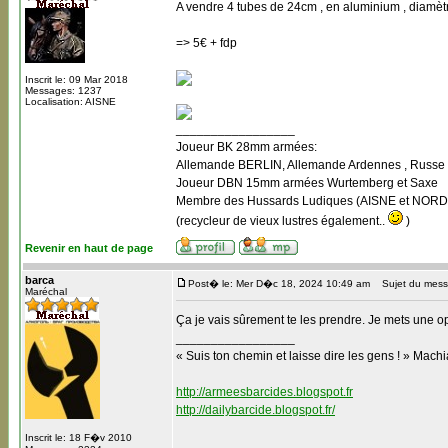
A vendre 4 tubes de 24cm , en aluminium , diamèt
=> 5€ + fdp
Inscrit le: 09 Mar 2018
Messages: 1237
Localisation: AISNE
_________________
Joueur BK 28mm armées:
Allemande BERLIN, Allemande Ardennes , Russe B
Joueur DBN 15mm armées Wurtemberg et Saxe
Membre des Hussards Ludiques (AISNE et NORD
(recycleur de vieux lustres également..
)
Revenir en haut de page
barca
Post� le: Mer D�c 18, 2024 10:49 am
Sujet du mess
Maréchal
Ça je vais sûrement te les prendre. Je mets une opt
_________________
« Suis ton chemin et laisse dire les gens ! » Machi
http://armeesbarcides.blogspot.fr
http://dailybarcide.blogspot.fr/
Inscrit le: 18 F�v 2010