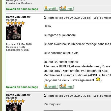
Messages: 2324
Localisation: Bordeaux
Revenir en haut de page
Baron von Lützow
Post� le: Ven D�c 20, 2024 3:26 pm
Sujet du messa
Maréchal
Hello,
Je regarde si j'ai encore..
Je dois avoir réalisé un peu de ménage dans ma bo
Inscrit le: 09 Mar 2018
Messages: 1237
Localisation: AISNE
Je te confirme au plus vite.
_________________
Joueur BK 28mm armées:
Allemande BERLIN, Allemande Ardennes , Russe B
Joueur DBN 15mm armées Wurtemberg et Saxe
Membre des Hussards Ludiques (AISNE et NORD
(recycleur de vieux lustres également..
)
Revenir en haut de page
Baron von Lützow
Post� le: Ven D�c 20, 2024 3:30 pm
Sujet du messa
Maréchal
J'ai toujours!!
_________________