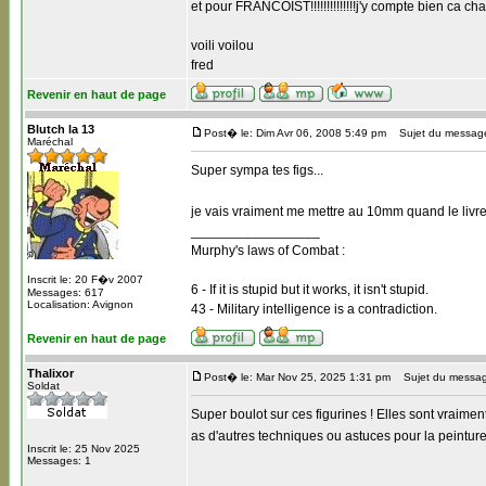
et pour FRANCOIST!!!!!!!!!!!!!!j'y compte bien ca chauff
voili voilou
fred
Revenir en haut de page
Blutch la 13
Post� le: Dim Avr 06, 2008 5:49 pm
Sujet du messag
Maréchal
Super sympa tes figs...
je vais vraiment me mettre au 10mm quand le livret
_________________
Murphy's laws of Combat :
Inscrit le: 20 F�v 2007
6 - If it is stupid but it works, it isn't stupid.
Messages: 617
Localisation: Avignon
43 - Military intelligence is a contradiction.
Revenir en haut de page
Thalixor
Post� le: Mar Nov 25, 2025 1:31 pm
Sujet du messag
Soldat
Super boulot sur ces figurines ! Elles sont vraiment
as d'autres techniques ou astuces pour la peinture
Inscrit le: 25 Nov 2025
Messages: 1