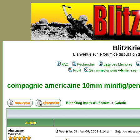
BlitzKri
Bienvenue sur le forum de discussion de
FAQ
Rechercher
Liste des Membres
Profil
Se connecter pour v�rifier ses
compagnie americaine 10mm minifig/pe
BlitzKrieg Index du Forum
->
Galerie
Auteur
playgame
Post� le: Dim Avr 06, 2008 8:14 am
Sujet du message:
Maréchal