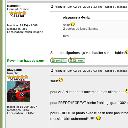
francoist
Post� le: Dim Avr 06, 2008 1:23 pm
Sujet du message:
Général d'armée
playgame a �crit:
salut
Inscrit le: 19 F�v 2008
2 socles de lance flamme
Messages: 363
Localisation: millau limogne
fred
Superbes figurines, ça va chauffer sur les tables
Revenir en haut de page
playgame
Post� le: Dim Avr 06, 2008 3:03 pm
Sujet du message
Maréchal
salut
pour ALAIN le bar est ouvert pour les allemands
pour FREDTHEGREAT herbe fruhlingsgras 1302 
Inscrit le: 18 Juin 2007
Messages: 1154
pour BRIEUC la photo avec le flash rend pas forc
Localisation: DOUAI
reussi a faire autrement!!!!!!!!!!