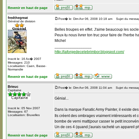
Revenir en haut de page
fredthegreat
Post� le: Dim Avr 06, 2008 10:18 am
Sujet du messa
Général de division
Belles troupes en effet. J'aime beaucoup les socle
Peux-tu nous livrer ton truc pour faire de l'herbe h
Michel
_________________
http://laforgedecelebrimbor.blogspot.com/
Inscrit le: 16 Ao� 2007
Messages: 210
Localisation: Caen, Basse-
Normandie
Revenir en haut de page
Brieuc
Post� le: Dim Avr 06, 2008 11:04 am
Sujet du messa
Capitaine
Génial...
Inscrit le: 05 Nov 2007
Dans la marque Fanatic Army Painter, il existe des
Messages: 67
Localisation: Bruxelles
Ils créent des ombrages vraiment intéressants et c
bombe de verni matt(pour casser le petit inconvénian
Un de ces 4 (quand j'aurais racheté un appareil pho
Revenir en haut de page