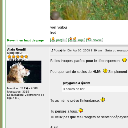
voili voilou
fred
Revenir en haut de page
Alain Roudil
Post� le: Dim Avr 06, 2008 8:39 am
Sujet du message:
Modérateur
Belles troupes, parées pour le débarquement.
Pourquoi tant de socles de HMG .
Simplement p
playgame a �crit:
Inscrit le: 03 F�v 2008
4 socles de bar
Messages: 3315
Localisation: Villefranche de
Rgue (12)
Tu as même prévu l'intendance.
Tu penses à tous.
Tu veux pas que tes Rangers se sentent dépaysé
_________________
Alain