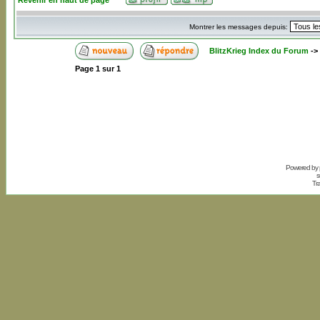
Revenir en haut de page
Montrer les messages depuis:
BlitzKrieg Index du Forum
->
Page
1
sur
1
Powered by
s
Tr