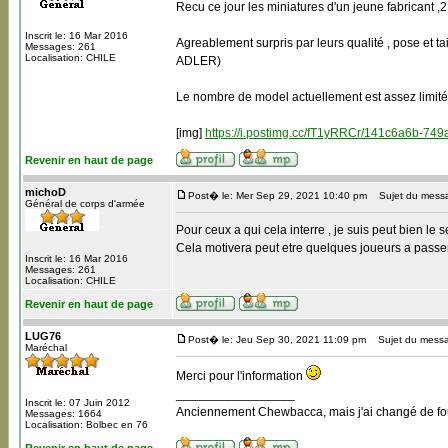
Recu ce jour les miniatures d'un jeune fabricant
Inscrit le: 16 Mar 2016
Agreablement surpris par leurs qualité , pose et t
Messages: 261
Localisation: CHILE
ADLER)
Le nombre de model actuellement est assez limité
[img]
https://i.postimg.cc/fT1yRRCr/141c6a6b-7
Revenir en haut de page
michoD
Post� le: Mer Sep 29, 2021 10:40 pm
Sujet du mess
Général de corps d'armée
Pour ceux a qui cela interre , je suis peut bien le 
Cela motivera peut etre quelques joueurs a passer
Inscrit le: 16 Mar 2016
Messages: 261
Localisation: CHILE
Revenir en haut de page
LUG76
Post� le: Jeu Sep 30, 2021 11:09 pm
Sujet du mess
Maréchal
Merci pour l'information
_________________
Inscrit le: 07 Juin 2012
Anciennement Chewbacca, mais j'ai changé de four
Messages: 1664
Localisation: Bolbec en 76