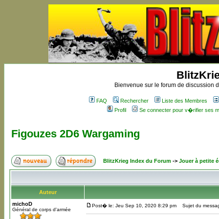
BlitzKri
Bienvenue sur le forum de discussion de
FAQ
Rechercher
Liste des Membres
Profil
Se connecter pour v�rifier ses
Figouzes 2D6 Wargaming
BlitzKrieg Index du Forum
->
Jouer à petite é
Auteur
michoD
Post� le: Jeu Sep 10, 2020 8:29 pm
Sujet du messag
Général de corps d'armée