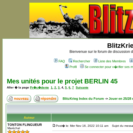
BlitzKri
Bienvenue sur le forum de discussion de
FAQ
Rechercher
Liste des Membres
Profil
Se connecter pour v�rifier ses
Mes unités pour le projet BERLIN 45
Aller � la page
Pr�c�dente
1
,
2
,
3
,
4
,
5
,
6
,
7
Suivante
BlitzKrieg Index du Forum
->
Jouer en 25/28
Auteur
TONTON FLINGUEUR
Post� le: Mer Nov 16, 2022 10:11 am
Sujet du messa
Maréchal