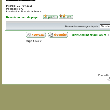
Inscrit le: 21 F�v 2015
Messages: 971
Localisation: Nord de la France
Revenir en haut de page
Montrer les messages depuis:
BlitzKrieg Index du Forum
->
Page
4
sur
7
Powered by
s
Tr