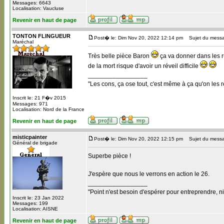
Messages: 6643
Localisation: Vaucluse
Revenir en haut de page
TONTON FLINGUEUR
Post� le: Dim Nov 20, 2022 12:14 pm
Sujet du mess
Maréchal
Très belle pièce Baron
ça va donner dans les ru
de la mort risque d'avoir un réveil difficile
_________________
"Les cons, ça ose tout, c'est même à ça qu'on les r
Inscrit le: 21 F�v 2015
Messages: 971
Localisation: Nord de la France
Revenir en haut de page
misticpainter
Post� le: Dim Nov 20, 2022 12:15 pm
Sujet du mess
Général de brigade
Superbe pièce !
J'espère que nous le verrons en action le 26.
_________________
"Point n'est besoin d'espérer pour entreprendre, ni
Inscrit le: 23 Jan 2022
Messages: 199
Localisation: AISNE
Revenir en haut de page