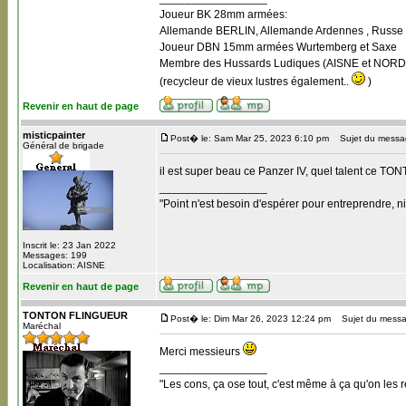
Joueur BK 28mm armées:
Allemande BERLIN, Allemande Ardennes , Russe B
Joueur DBN 15mm armées Wurtemberg et Saxe
Membre des Hussards Ludiques (AISNE et NORD
(recycleur de vieux lustres également..
)
Revenir en haut de page
misticpainter
Post� le: Sam Mar 25, 2023 6:10 pm
Sujet du messa
Général de brigade
il est super beau ce Panzer IV, quel talent ce TO
_________________
"Point n'est besoin d'espérer pour entreprendre, ni
Inscrit le: 23 Jan 2022
Messages: 199
Localisation: AISNE
Revenir en haut de page
TONTON FLINGUEUR
Post� le: Dim Mar 26, 2023 12:24 pm
Sujet du messa
Maréchal
Merci messieurs
_________________
"Les cons, ça ose tout, c'est même à ça qu'on les r