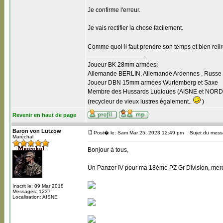
Je confirme l'erreur.
Je vais rectifier la chose facilement.
Comme quoi il faut prendre son temps et bien reli
_________________
Joueur BK 28mm armées:
Allemande BERLIN, Allemande Ardennes , Russe B
Joueur DBN 15mm armées Wurtemberg et Saxe
Membre des Hussards Ludiques (AISNE et NORD
(recycleur de vieux lustres également..
)
Revenir en haut de page
Baron von Lützow
Post� le: Sam Mar 25, 2023 12:49 pm
Sujet du mess
Maréchal
Bonjour à tous,
Un Panzer IV pour ma 18ème PZ Gr Division, merci 
Inscrit le: 09 Mar 2018
Messages: 1237
Localisation: AISNE