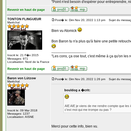
"Point n'est besoin d'espérer pour entreprendre, ni
Revenir en haut de page
TONTON FLINGUEUR
Post� le: Dim Nov 20, 2022 1:13 pm
Sujet du messag
Maréchal
Bien vu Atomick
Bon Baron tu n'a plus qu'à faire une petite retouch
_________________
Inscrit le: 21 F�v 2015
"Les cons, ça ose tout, c'est même à ça qu'on les r
Messages: 971
Localisation: Nord de la France
Revenir en haut de page
Baron von Lützow
Post� le: Dim Nov 20, 2022 1:26 pm
Sujet du messag
Maréchal
bouldog a �crit:
AIE AIE je viens de me rendre compte que les
c'est moi qui me trompe ou pas ?
Inscrit le: 09 Mar 2018
Messages: 1237
Localisation: AISNE
Merci pour cette info, bien vu.