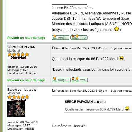
_________________
Joueur BK 28mm armées:
Allemande BERLIN, Allemande Ardennes , Russe B
Joueur DBN 15mm armées Wurtemberg et Saxe
Membre des Hussards Ludiques (AISNE et NORD
(recycleur de vieux lustres également..
)
Revenir en haut de page
SERGE PAPAZIAN
Post� le: Sam Mar 25, 2023 1:41 pm
Sujet du messa
Maréchal
Quelle est la marque du 88 Pak??? Merci
_________________
Inscrit le: 13 Juil 2010
"Deux intellectuels assis vont moins loin qu'une b
Messages: 676
Localisation: Juliénas
Revenir en haut de page
Baron von Lützow
Post� le: Sam Mar 25, 2023 1:55 pm
Sujet du messa
Maréchal
SERGE PAPAZIAN a �crit:
Quelle est la marque du 88 Pak??? Merci
Inscrit le: 09 Mar 2018
Messages: 1237
De mémoire Heer 46..
Localisation: AISNE
_________________