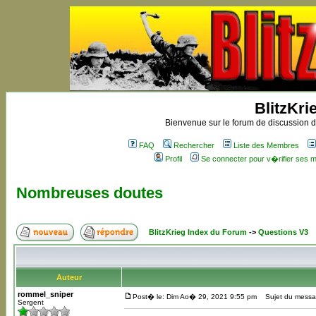
BlitzKri
Bienvenue sur le forum de discussion de
FAQ
Rechercher
Liste des Membres
Profil
Se connecter pour v�rifier ses
Nombreuses doutes
BlitzKrieg Index du Forum
->
Questions V3
Auteur
rommel_sniper
Post� le: Dim Ao� 29, 2021 9:55 pm
Sujet du messa
Sergent