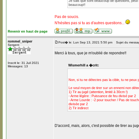
Je sais que sont beaucoup de questions, peut 
beaucoup!!
Pas de soucis.
N'hésites pas si tu as d'autres questions...
Revenir en haut de page
rommel_sniper
Post� le: Lun Sep 13, 2021 5:50 pm
Sujet du messag
Sergent
Merci à tous, que je m'oublié de repondre!!
Inscrit le: 31 Juil 2021
Wismerhill a �crit:
Messages: 13
Non, si tu ne détectes pas la cible, tu ne peux p
Le seul moyen de tirer sur un ennemi non détec
1) Tir au jugé (attention, limité à 30cm !)
- Arme légère : Puissance de feu divisé par 2
- Arme Lourde : -2 pour toucher / Pas de touche 
divisée par 2
2) Tir indirect
D'accord, mais, alors, c'est possible de tirer au 