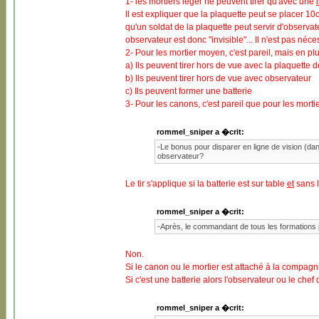
1- les mortiers léger ne peuvent tirer qu'avec une
Il est expliquer que la plaquette peut se placer 10c
qu'un soldat de la plaquette peut servir d'observ
observateur est donc "invisible"... Il n'est pas néc
2- Pour les mortier moyen, c'est pareil, mais en plu
a) Ils peuvent tirer hors de vue avec la plaquette
b) Ils peuvent tirer hors de vue avec observateur
c) Ils peuvent former une batterie
3- Pour les canons, c'est pareil que pour les morti
rommel_sniper a �crit:
-Le bonus pour disparer en ligne de vision (dans l
observateur?
Le tir s'applique si la batterie est sur table
et
sans l
rommel_sniper a �crit:
-Après, le commandant de tous les formations
Non.
Si le canon ou le mortier est attaché à la compagn
Si c'est une batterie alors l'observateur ou le che
rommel_sniper a �crit: