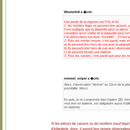
Wismerhill a �crit:
Une partie de la réponse est P.61 et 62.
1- les mortiers léger ne peuvent tirer qu'avec 
Il est expliquer que la plaquette peut se placer
considère qu'un soldat de la plaquette peut se
Cet observateur est donc "invisible"... Il n'est
2- Pour les mortier moyen, c'est pareil, mais en
a) Ils peuvent tirer hors de vue avec la plaque
b) Ils peuvent tirer hors de vue avec observat
c) Ils peuvent former une batterie
3- Pour les canons, c'est pareil que pour les mo
rommel_sniper a �crit:
Alors, l'observation "directe" au 10cm de la pla
possibilité. Merci.
En puis, je ne comprends bien l'option 2B): form
veut tirer en batterie, est obligatoire aussi d'u
en batterie)
Si tes pièces de canons ou de mortiers (sauf léger
d'infanterie, donc, il auront leur propre observateur