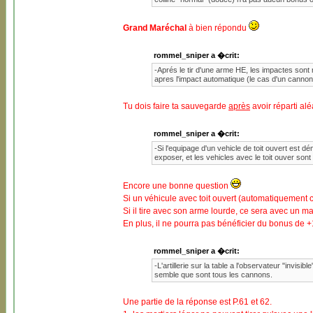
Grand Maréchal
à bien répondu
rommel_sniper a �crit:
-Aprés le tir d'une arme HE, les impactes sont
apres l'impact automatique (le cas d'un cannon
Tu dois faire ta sauvegarde
après
avoir réparti al
rommel_sniper a �crit:
-Si l'equipage d'un vehicle de toit ouvert est d
exposer, et les vehicles avec le toit ouver sont 
Encore une bonne question
Si un véhicule avec toit ouvert (automatiquement
Si il tire avec son arme lourde, ce sera avec un ma
En plus, il ne pourra pas bénéficier du bonus de +
rommel_sniper a �crit:
-L'artillerie sur la table a l'observateur "inv
semble que sont tous les cannons.
Une partie de la réponse est P.61 et 62.