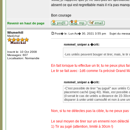
absent ce qui est regrettable mais il n'a pas manq
Bon courage
Revenir en haut de page
Wismerhill
Post� le: Lun Ao� 30, 2021 3:55 pm
Sujet du messa
Maréchal
rommel_sniper a �crit:
Inscrit le: 10 Oct 2008
-Les unités peuvent bouger et tirer, mais, le t
Messages: 607
Localisation: Normandie
En fait lorsque tu effectue un tir, tu ne peux plus 
Le tir se fait avec -1d6 comme l'a précisé Grand M
rommel_sniper a �crit:
-C'est possible de tirer "au jugué" aux unités 
placement caché (pag 40). Mais, est possible a
(il serait le cas de unités a distance de 15-30cm
disparer à unite unité camouflé et non à une uni
Non, si tu ne détectes pas la cible, tu ne peux pas t
Le seul moyen de tirer sur un ennemi non détecté 
1) Tir au jugé (attention, limité à 30cm !)