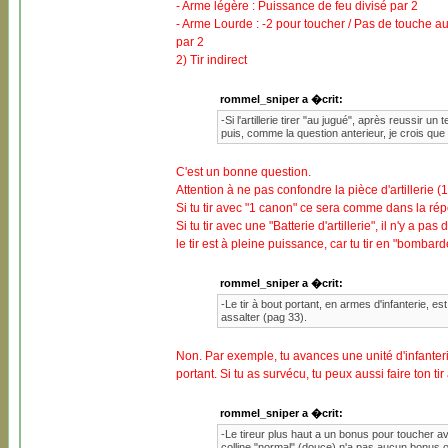
- Arme légère : Puissance de feu divisé par 2
- Arme Lourde : -2 pour toucher / Pas de touche auto
par 2
2) Tir indirect
rommel_sniper a �crit:
-Si l'artillerie tirer "au jugué", après reussir 
puis, comme la question anterieur, je crois que 
C'est un bonne question.
Attention à ne pas confondre la pièce d'artillerie (1
Si tu tir avec "1 canon" ce sera comme dans la ré
Si tu tir avec une "Batterie d'artillerie", il n'y a pa
le tir est à pleine puissance, car tu tir en "bombard
rommel_sniper a �crit:
-Le tir à bout portant, en armes d'infanterie, e
assalter (pag 33).
Non. Par exemple, tu avances une unité d'infanteri
portant. Si tu as survécu, tu peux aussi faire ton tir 
rommel_sniper a �crit:
-Le tireur plus haut a un bonus pour toucher av
colline "normal" (douce) n'a pas aucun bonus ou