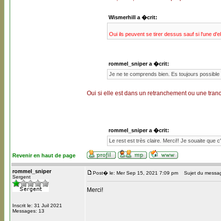
Wismerhill a �crit:
Oui ils peuvent se tirer dessus sauf si l'une d'e
rommel_sniper a �crit:
Je ne te comprends bien. Es toujours possible d
Oui si elle est dans un retranchement ou une tran
rommel_sniper a �crit:
Le rest est très claire. Merci!! Je souaite que 
Revenir en haut de page
rommel_sniper
Post� le: Mer Sep 15, 2021 7:09 pm
Sujet du messa
Sergent
Merci!
Inscrit le: 31 Juil 2021
Messages: 13