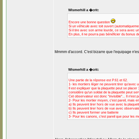
Wismerhill a �crit:
Encore une bonne question
Si un véhicule avec toit ouvert (automatiquem
Si il tire avec son arme lourde, ce sera avec u
En plus, il ne pourra pas bénéficier du bonus d
Mmmm d'accord. C'est bizarre que l'equipage n'est
Wismerhill a �crit:
Une partie de la réponse est P.61 et 62.
1- les mortiers léger ne peuvent tirer qu'avec 
Il est expliquer que la plaquette peut se placer
considère qu'un soldat de la plaquette peut se
Cet observateur est donc "invisible"... Il n'est
2- Pour les mortier moyen, c'est pareil, mais en
a) Ils peuvent tirer hors de vue avec la plaque
b) Ils peuvent tirer hors de vue avec observat
c) Ils peuvent former une batterie
3- Pour les canons, c'est pareil que pour les mo