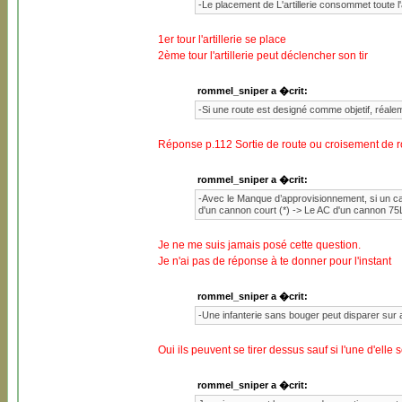
-Le placement de L'artillerie consommet toute l'
1er tour l'artillerie se place
2ème tour l'artillerie peut déclencher son tir
rommel_sniper a �crit:
-Si une route est designé comme objetif, réalemen
Réponse p.112 Sortie de route ou croisement de ro
rommel_sniper a �crit:
-Avec le Manque d’approvisionnement, si un cann
d'un cannon court (*) -> Le AC d'un cannon 75L
Je ne me suis jamais posé cette question.
Je n'ai pas de réponse à te donner pour l'instant
rommel_sniper a �crit:
-Une infanterie sans bouger peut disparer sur
Oui ils peuvent se tirer dessus sauf si l'une d'elle
rommel_sniper a �crit: