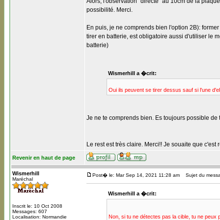
Alors, l'observation "directe" au 10cm de la plaque
possibilité. Merci.
En puis, je ne comprends bien l'option 2B): former 
tirer en batterie, est obligatoire aussi d'utiliser 
batterie)
Wismerhill a �crit:
Oui ils peuvent se tirer dessus sauf si l'une d'e
Je ne te comprends bien. Es toujours possible de t
Le rest est très claire. Merci!! Je souaite que c'es
Revenir en haut de page
Wismerhill
Post� le: Mar Sep 14, 2021 11:28 am
Sujet du messa
Maréchal
Wismerhill a �crit:
Inscrit le: 10 Oct 2008
Messages: 607
Non, si tu ne détectes pas la cible, tu ne peux p
Localisation: Normandie