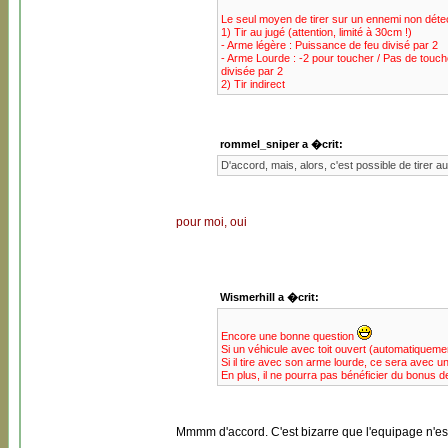
Le seul moyen de tirer sur un ennemi non détec
1) Tir au jugé (attention, limité à 30cm !)
- Arme légère : Puissance de feu divisé par 2
- Arme Lourde : -2 pour toucher / Pas de touche 
divisée par 2
2) Tir indirect
rommel_sniper a �crit:
D'accord, mais, alors, c'est possible de tirer 
pour moi, oui
Wismerhill a �crit:
Encore une bonne question
Si un véhicule avec toit ouvert (automatiquem
Si il tire avec son arme lourde, ce sera avec u
En plus, il ne pourra pas bénéficier du bonus d
Mmmm d'accord. C'est bizarre que l'equipage n'est