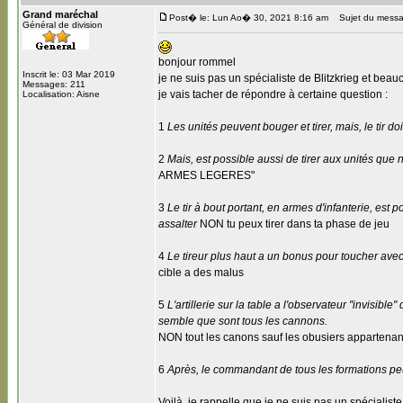
Grand maréchal
Post� le: Lun Ao� 30, 2021 8:16 am
Sujet du messa
Général de division
bonjour rommel
Inscrit le: 03 Mar 2019
je ne suis pas un spécialiste de Blitzkrieg et beau
Messages: 211
je vais tacher de répondre à certaine question :
Localisation: Aisne
1
Les unités peuvent bouger et tirer, mais, le tir d
2
Mais, est possible aussi de tirer aux unités qu
ARMES LEGERES"
3
Le tir à bout portant, en armes d'infanterie, est
assalter
NON tu peux tirer dans ta phase de jeu
4
Le tireur plus haut a un bonus pour toucher avec
cible a des malus
5
L'artillerie sur la table a l'observateur "invis
semble que sont tous les cannons.
NON tout les canons sauf les obusiers appartenan
6
Après, le commandant de tous les formations p
Voilà, je rappelle que je ne suis pas un spécialiste