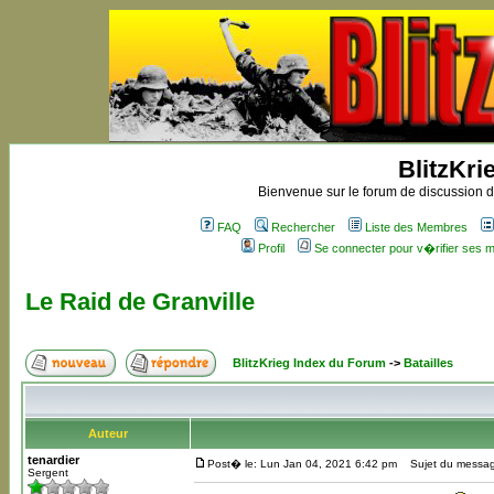
BlitzKri
Bienvenue sur le forum de discussion de
FAQ
Rechercher
Liste des Membres
Profil
Se connecter pour v�rifier ses
Le Raid de Granville
BlitzKrieg Index du Forum
->
Batailles
Auteur
tenardier
Post� le: Lun Jan 04, 2021 6:42 pm
Sujet du message
Sergent