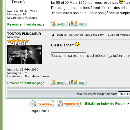
Le 08 et 09 Mars 1945 (oui vous rêvez pas
) a 
Des dragueurs de mines furent détruits, des prisonni
Inscrit le: 01 Jan 2021
Je n'en dirais pas plus... pour pas gâcher la surpri
Messages: 16
Localisation: Vaucluse
Revenir en haut de page
TONTON FLINGUEUR
Post� le: Mar Jan 05, 2021 6:33 pm
Sujet du messag
Maréchal
C'est alléchant
_________________
"Les cons, ça ose tout, c'est même à ça qu'on les r
Inscrit le: 21 F�v 2015
Messages: 971
Localisation: Nord de la France
Revenir en haut de page
Montrer les messages depuis:
BlitzKrieg Index du Forum
->
Page
1
sur
1