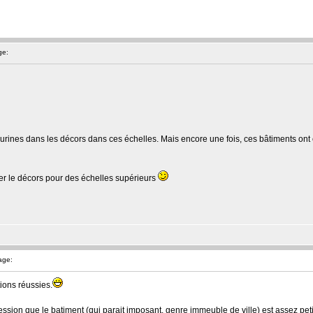
ge:
igurines dans les décors dans ces échelles. Mais encore une fois, ces bâtiments ont
er le décors pour des échelles supérieurs
age:
tions réussies.
mpression que le batiment (qui parait imposant, genre immeuble de ville) est assez pet