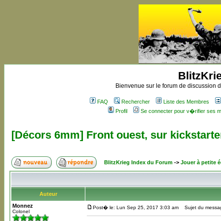
BlitzKri
Bienvenue sur le forum de discussion de
FAQ
Rechercher
Liste des Membres
Profil
Se connecter pour v�rifier ses
[Décors 6mm] Front ouest, sur kickstarte
BlitzKrieg Index du Forum
->
Jouer à petite é
Auteur
Monnez
Post� le: Lun Sep 25, 2017 3:03 am
Sujet du message:
Colonel