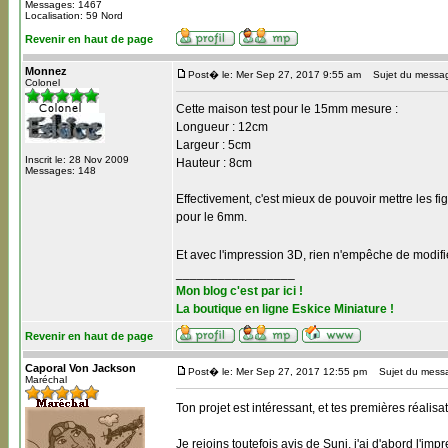
Messages: 1467
Localisation: 59 Nord
Revenir en haut de page
Monnez
Post� le: Mer Sep 27, 2017 9:55 am
Sujet du messa
Colonel
Cette maison test pour le 15mm mesure :
Longueur : 12cm
Largeur : 5cm
Inscrit le: 28 Nov 2009
Hauteur : 8cm
Messages: 148
Effectivement, c'est mieux de pouvoir mettre les f
pour le 6mm.
Et avec l'impression 3D, rien n'empêche de modifi
_________________
Mon blog c'est par ici !
La boutique en ligne Eskice Miniature !
Revenir en haut de page
Caporal Von Jackson
Post� le: Mer Sep 27, 2017 12:55 pm
Sujet du mess
Maréchal
Ton projet est intéressant, et tes premières réalisa
Je rejoins toutefois avis de Suni, j'ai d'abord l'i