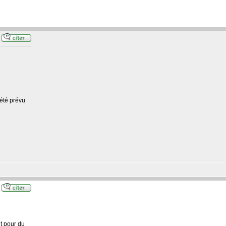
 été prévu
it pour du