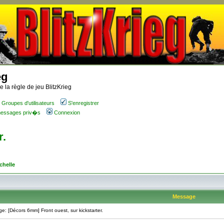
eg
 la règle de jeu BlitzKrieg
Groupes d'utilisateurs
S'enregistrer
 messages priv�s
Connexion
r.
chelle
Message
 [Décors 6mm] Front ouest, sur kickstarter.