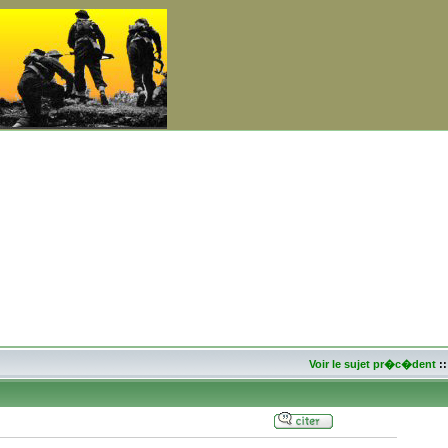
Voir le sujet pr�c�dent
: