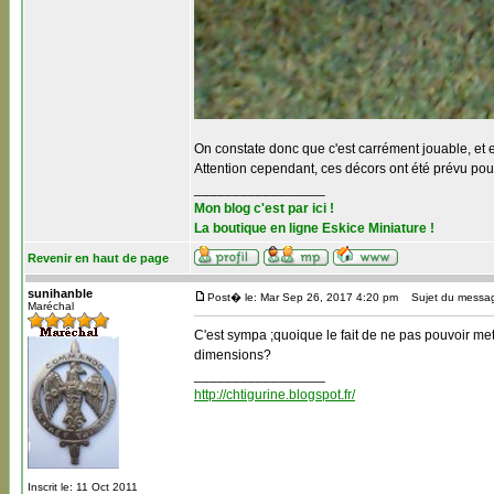
On constate donc que c'est carrément jouable, et e
Attention cependant, ces décors ont été prévu pour l
_________________
Mon blog c'est par ici !
La boutique en ligne Eskice Miniature !
Revenir en haut de page
sunihanble
Post� le: Mar Sep 26, 2017 4:20 pm
Sujet du messa
Maréchal
C'est sympa ;quoique le fait de ne pas pouvoir mett
dimensions?
_________________
http://chtigurine.blogspot.fr/
Inscrit le: 11 Oct 2011