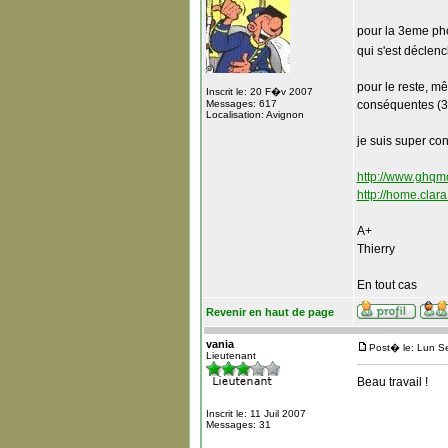
pour la 3eme phot
qui s'est décle
pour le reste, m
Inscrit le: 20 F�v 2007
Messages: 617
conséquentes (30
Localisation: Avignon
je suis super con
http://www.ghqm
http://home.clara
A+
Thierry
En tout cas
Revenir en haut de page
vania
Post� le: Lun S
Lieutenant
Beau travail !
Inscrit le: 11 Juil 2007
Messages: 31