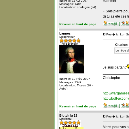
Hammer
Inscrit le: 11 Avr 2007
Messages: 1486
Localisation: dordogne (24)
« Sois pierre po
Si tu as été ces 
Revenir en haut de page
Lannes
Post� le: Lun S
Modérateur
Citation:
Le rêve d
Je suis partant
_____________
Christophe
Inscrit le: 19 F�v 2007
Messages: 2542
Localisation: Troyes (10 -
Aube)
http://wargameset
http://bolt-actio
Revenir en haut de page
Blutch la 13
Post� le: Lun S
Maréchal
Merci pour vos 