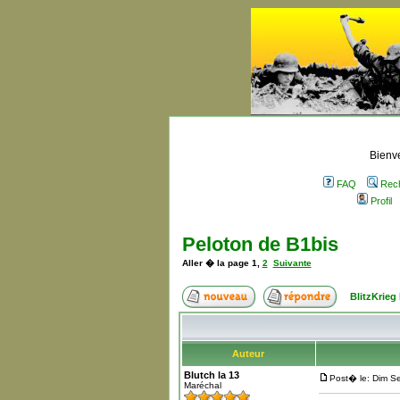
Bienve
FAQ
Rec
Profil
Peloton de B1bis
Aller � la page
1
,
2
Suivante
BlitzKrieg
Auteur
Blutch la 13
Post� le: Dim S
Maréchal