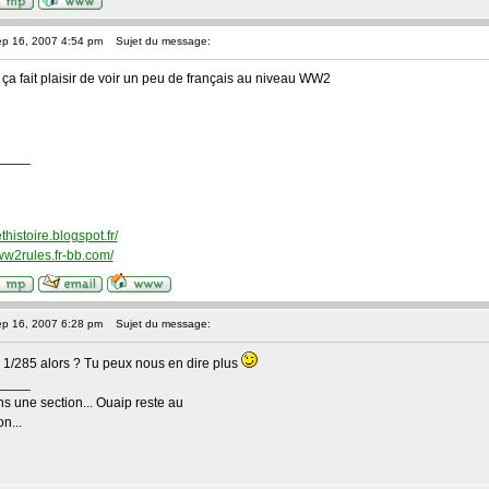
ep 16, 2007 4:54 pm
Sujet du message:
 ça fait plaisir de voir un peu de français au niveau WW2
____
histoire.blogspot.fr/
nww2rules.fr-bb.com/
ep 16, 2007 6:28 pm
Sujet du message:
 Au 1/285 alors ? Tu peux nous en dire plus
____
ns une section... Ouaip reste au
n...