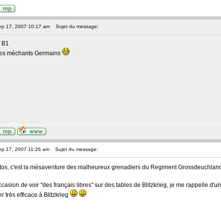
ep 17, 2007 10:17 am
Sujet du message:
t B1
 les méchants Germains
ep 17, 2007 11:26 am
Sujet du message:
stos, c'est la mésaventure des malheureux grenadiers du Regiment Grossdeuchland
occasion de voir "des français libres" sur des tables de Blitzkrieg, je me rappelle d
r très efficace à Blitzkrieg