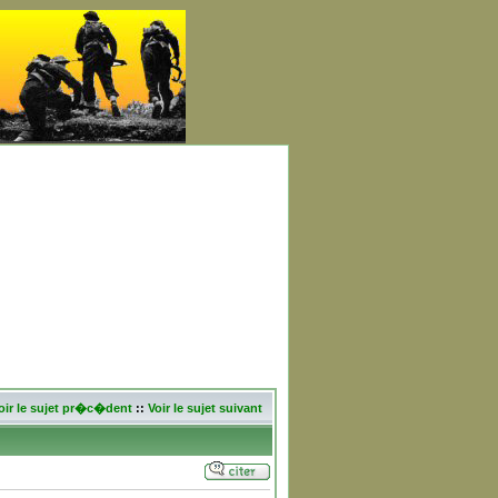
oir le sujet pr�c�dent
::
Voir le sujet suivant