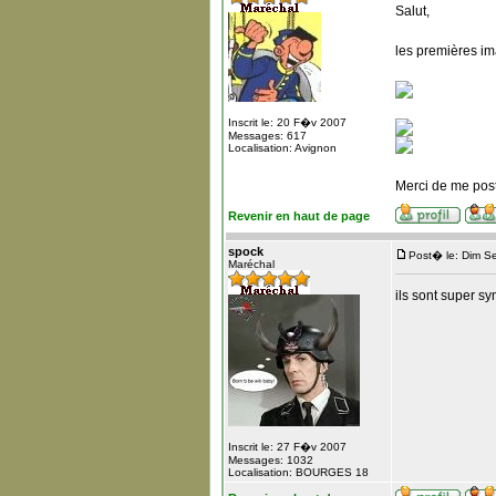
Salut,
les premières i
Inscrit le: 20 F�v 2007
Messages: 617
Localisation: Avignon
Merci de me pos
Revenir en haut de page
spock
Post� le: Dim S
Maréchal
ils sont super s
Inscrit le: 27 F�v 2007
Messages: 1032
Localisation: BOURGES 18