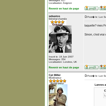
Messages: 617
Localisation: Avignon
Revenir en haut de page
sebastos
Post� le: Lun S
Général d'armée
laquelle? mes Fr
Sinon, c'est vrai
Inscrit le: 19 Juin 2007
Messages: 354
Localisation: Londres, UK
Revenir en haut de page
Cpt Miller
Post� le: Lun S
Modérateur
Lannes a
C
L