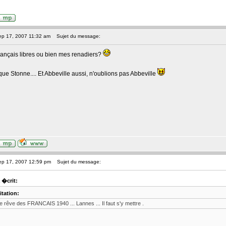
ep 17, 2007 11:32 am
Sujet du message:
ançais libres ou bien mes renadiers?
 que Stonne.... Et Abbeville aussi, n'oublions pas Abbeville
ep 17, 2007 12:59 pm
Sujet du message:
 �crit:
itation:
e rêve des FRANCAIS 1940 ... Lannes ... Il faut s'y mettre .