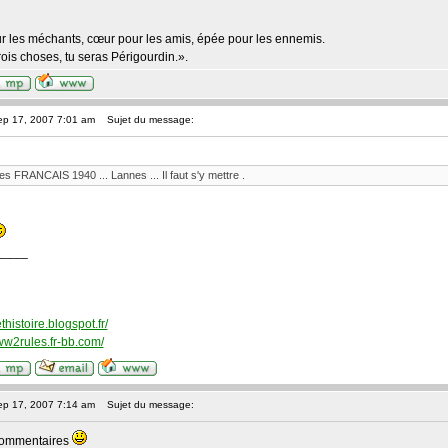
ur les méchants, cœur pour les amis, épée pour les ennemis.
trois choses, tu seras Périgourdin.».
ep 17, 2007 7:01 am
Sujet du message:
es FRANCAIS 1940 ... Lannes ... Il faut s'y mettre .
____
histoire.blogspot.fr/
nww2rules.fr-bb.com/
ep 17, 2007 7:14 am
Sujet du message:
commentaires