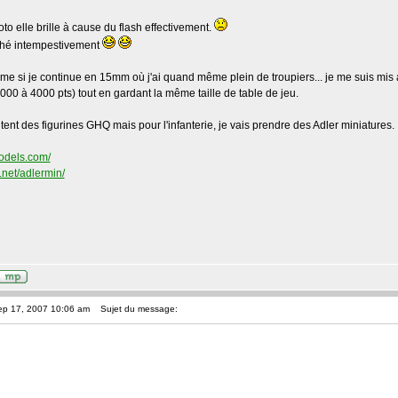
o elle brille à cause du flash effectivement.
nché intempestivement
ême si je continue en 15mm où j'ai quand même plein de troupiers... je me suis mis 
00 à 4000 pts) tout en gardant la même taille de table de jeu.
tent des figurines GHQ mais pour l'infanterie, je vais prendre des Adler miniatures.
odels.com/
.net/adlermin/
ep 17, 2007 10:06 am
Sujet du message: