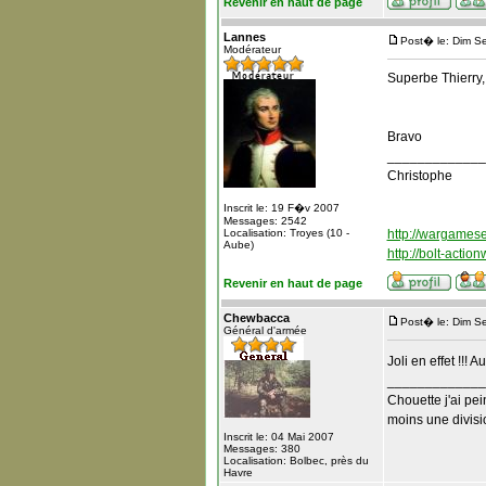
Revenir en haut de page
Lannes
Post� le: Dim S
Modérateur
Superbe Thierry,
Bravo
_____________
Christophe
Inscrit le: 19 F�v 2007
Messages: 2542
Localisation: Troyes (10 -
http://wargameset
Aube)
http://bolt-actio
Revenir en haut de page
Chewbacca
Post� le: Dim S
Général d'armée
Joli en effet !!!
_____________
Chouette j'ai pei
moins une divisio
Inscrit le: 04 Mai 2007
Messages: 380
Localisation: Bolbec, près du
Havre