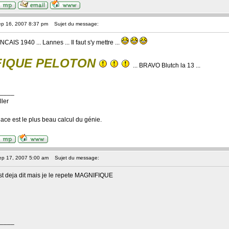
ep 16, 2007 8:37 pm
Sujet du message:
AIS 1940 ... Lannes ... Il faut s'y mettre ...
FIQUE PELOTON
... BRAVO Blutch la 13 ...
____
ller
dace est le plus beau calcul du génie.
ep 17, 2007 5:00 am
Sujet du message:
est deja dit mais je le repete MAGNIFIQUE
____