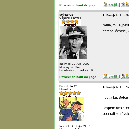
Revenir en haut de page
sebastos
Post� le: Lun S
Général d'armée
roule, roule, peti
écrase, écrase,
Inscrit le: 19 Juin 2007
Messages: 354
Localisation: Londres, UK
Revenir en haut de page
Blutch la 13
Post� le: Lun S
Maréchal
Tout à fait Seba
j'espére avoir l'
pourrait se révéle
Inscrit le: 20 F�v 2007