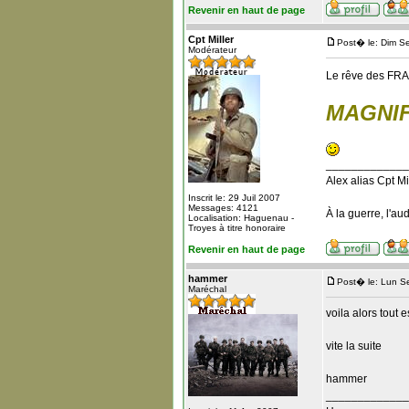
Revenir en haut de page
Cpt Miller
Post� le: Dim S
Modérateur
Le rêve des FRANC
MAGNI
_____________
Alex alias Cpt Mi
Inscrit le: 29 Juil 2007
Messages: 4121
À la guerre, l'au
Localisation: Haguenau -
Troyes à titre honoraire
Revenir en haut de page
hammer
Post� le: Lun S
Maréchal
voila alors tout 
vite la suite
hammer
_____________