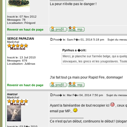
La peur n'évite pas le danger !
Inscrit le: 07 Nov 2012
Messages: 78
Localisation: Périgord
Revenir en haut de page
SERGE PAPAZIAN
Post� le: Sam F�v 01, 2014 5:18 pm
Sujet du mess
Maréchal
Pyrrhus a �crit:
Merci, je planche sur l'armée belge, qui a quelq
Inscrit le: 13 Juil 2010
Messages: 676
slovaques, les grecs et les yougoslaves. Toute
Localisation: Juliénas
J'ai fait tout ça mais pour Rapid Fire, dommage!
Revenir en haut de page
marcur
Post� le: Mar F�v 04, 2014 7:50 pm
Sujet du messa
Maréchal
Ayant la fainéantise de tout recopier ici
, ceux q
email par MP...
_________________
Ce n'est qu'un début, continuons le début ! (slogan
Inscrit le: 03 F�v 2010