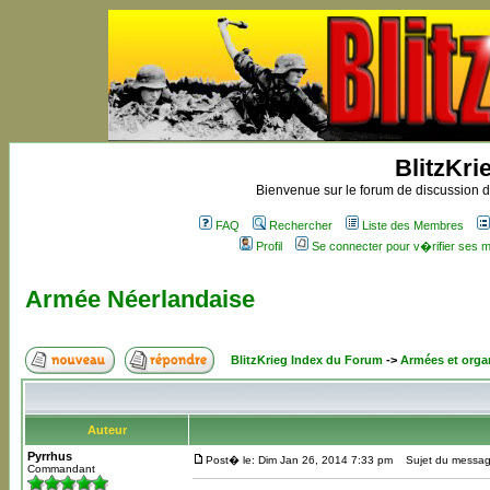
BlitzKri
Bienvenue sur le forum de discussion de
FAQ
Rechercher
Liste des Membres
Profil
Se connecter pour v�rifier ses
Armée Néerlandaise
BlitzKrieg Index du Forum
->
Armées et orga
Auteur
Pyrrhus
Post� le: Dim Jan 26, 2014 7:33 pm
Sujet du message
Commandant