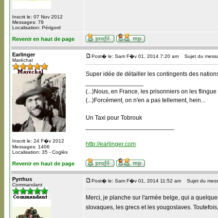
Inscrit le: 07 Nov 2012
Messages: 78
Localisation: Périgord
Revenir en haut de page
Earlinger
Post� le: Sam F�v 01, 2014 7:20 am
Sujet du mess
Maréchal
Super idée de détailler les contingents des nation
_________________
(...)Nous, en France, les prisonniers on les flingue
(...)Forcément, on n'en a pas tellement, hein...
Un Taxi pour Tobrouk
__________________________
Inscrit le: 24 F�v 2012
http://earlinger.com
Messages: 1406
Localisation: 35 - Coglès
Revenir en haut de page
Pyrrhus
Post� le: Sam F�v 01, 2014 11:52 am
Sujet du mes
Commandant
Merci, je planche sur l'armée belge, qui a quelques
slovaques, les grecs et les yougoslaves. Toutefoi
_________________