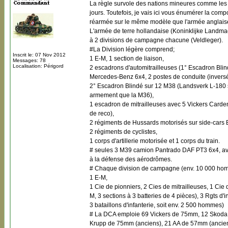
La règle survole des nations mineures comme les P
jours. Toutefois, je vais ici vous énumérer la com
réarmée sur le même modèle que l'armée anglais
L'armée de terre hollandaise (Koninklijke Landmac
à 2 divisions de campagne chacune (Veldleger).
#La Division légère comprend;
Inscrit le: 07 Nov 2012
1 E-M, 1 section de liaison,
Messages: 78
Localisation: Périgord
2 escadrons d'automitrailleuses (1° Escadron Bl
Mercedes-Benz 6x4, 2 postes de conduite (inversé
2° Escadron Blindé sur 12 M38 (Landsverk L-180 
armement que la M36),
1 escadron de mitrailleuses avec 5 Vickers Carden 
de reco),
2 régiments de Hussards motorisés sur side-cars
2 régiments de cyclistes,
1 corps d'artillerie motorisée et 1 corps du train.
# seules 3 M39 camion Pantrado DAF PT3 6x4, ave
à la défense des aérodrômes.
# Chaque division de campagne (env. 10 000 ho
1 E-M,
1 Cie de pionniers, 2 Cies de mitrailleuses, 1 Cie 
M, 3 sections à 3 batteries de 4 pièces), 3 Rgts d'in
3 bataillons d'infanterie, soit env. 2 500 hommes)
# La DCA emploie 69 Vickers de 75mm, 12 Skoda 
Krupp de 75mm (anciens), 21 AA de 57mm (ancien