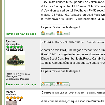
~ 450 mitrailleuses M25 Spandau de 7,9mm (anci
# Il existe 1 unique char FT17 armé d'1 MG Schw
# L'aviation se sert de :18 Koolhoven FK-51 reco
chasse, 28 Fokker G.1A chasse lourde, 5 Fock Wul
# L'aéronavale : 5 Fokker TVIIIw reco/bomb., 3 F
_________________
La peur n'évite pas le danger !
Revenir en haut de page
Pyrrhus
Post� le: Dim Jan 26, 2014 7:39 pm
Sujet du messag
Commandant
A partir de fév. 1941, une brigade mécanisée "Prin
6 août 1944, la brigade débarque en Normandie et p
Dingo Scout Cars, Humber Light Recce Car Mk III,
1945, le Canada cède à la brigade 106 chars RAM 
_________________
La peur n'évite pas le danger !
Inscrit le: 07 Nov 2012
Messages: 78
Localisation: Périgord
Revenir en haut de page
marcur
Post� le: Dim Jan 26, 2014 8:38 pm
Sujet du messag
Maréchal
A ma connaissance, chaque escadron d'automitra