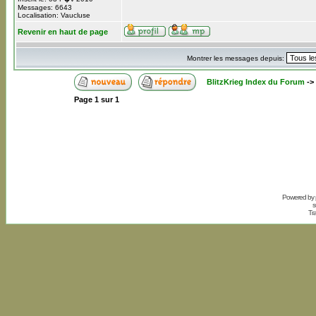
Messages: 6643
Localisation: Vaucluse
Revenir en haut de page
Montrer les messages depuis:
BlitzKrieg Index du Forum
->
Page
1
sur
1
Powered by
s
Tr