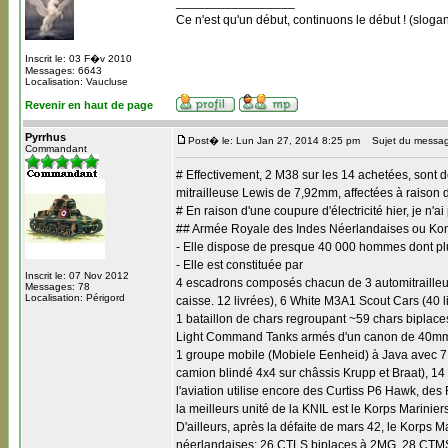
_________________
Ce n'est qu'un début, continuons le début ! (slogan
Inscrit le: 03 F�v 2010
Messages: 6643
Localisation: Vaucluse
Revenir en haut de page
Pyrrhus
Post� le: Lun Jan 27, 2014 8:25 pm
Sujet du messag
Commandant
# Effectivement, 2 M38 sur les 14 achetées, sont
mitrailleuse Lewis de 7,92mm, affectées à raison 
# En raison d'une coupure d'électricité hier, je n'a
## Armée Royale des Indes Néerlandaises ou Koni
- Elle dispose de presque 40 000 hommes dont plu
- Elle est constituée par
Inscrit le: 07 Nov 2012
4 escadrons composés chacun de 3 automitrailleus
Messages: 78
Localisation: Périgord
caisse. 12 livrées), 6 White M3A1 Scout Cars (40 
1 bataillon de chars regroupant ~59 chars biplaces
Light Command Tanks armés d'un canon de 40mm (s
1 groupe mobile (Mobiele Eenheid) à Java avec 7
camion blindé 4x4 sur châssis Krupp et Braat), 14
l'aviation utilise encore des Curtiss P6 Hawk, de
la meilleurs unité de la KNIL est le Korps Marini
D'ailleurs, après la défaite de mars 42, le Korps M
néerlandaises; 26 CTLS biplaces à 2MG, 28 CTMS