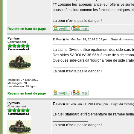
## Lorsque les japonais lance leur offensive sur l
bousculées, tout comme les forces britanniques et
_________________
La peur n'évite pas le danger !
Revenir en haut de page
Pyrrhus
Post� le: Mer Jan 29, 2014 2:53 pm
Sujet du messag
Commandant
La Lichte Divisie utilise également des side-cars 
Des sides SAROLéA 38 S6M à roue de side crabo
Quelques side-cars dit "lourd" à roue de side cra
_________________
La peur n'évite pas le danger !
Inscrit le: 07 Nov 2012
Messages: 78
Localisation: Périgord
Revenir en haut de page
Pyrrhus
Post� le: Ven Jan 31, 2014 8:49 pm
Sujet du messag
Commandant
Le fusil standard et réglementaire de l'armée hol
_________________
La peur n'évite pas le danger !