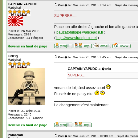
CAPTAIN YAPUDO
Post� le: Mar Juin 25, 2013 7:14 am
Sujet du messa
Maréchal
SUPERBE.....
_________________
Place ton aile droite à gauche et ton aile gauche à
Inscrit le: 26 Mar 2008
(
pauzatphilippe@aliceadsl.fr
)
Messages: 2928
(
http://www.stratejeux.net
)
Localisation: 24 Périgord
Revenir en haut de page
ludzig
Post� le: Mar Juin 25, 2013 7:45 am
Sujet du messa
Maréchal
CAPTAIN YAPUDO a �crit:
SUPERBE.....
venant de toi, c'est assez court
Frustré de ne pas y etre
_________________
Le changement c'est maintenant
Inscrit le: 21 D�c 2011
Messages: 2245
Localisation: 91 - Crosne
Revenir en haut de page
Poudelan
Post� le: Mar Juin 25, 2013 10:08 am
Sujet du mess