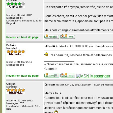
Capitaine
En effet partie très sympa, très serrée, pleine de 
Inscrit le: 02 Juil 2012
Pour les chars, en fait le scenar prévoit des renfo
Messages: 54
Localisation: Bretagne (22140)
même si clairement les japonais ne sont pas les m
Bégard
Mais cela change clairement des affrontements de 
Revenir en haut de page
Defixio
Post� le: Mar Juin 25, 2013 12:35 pm
Sujet du mess
Maréchal
Très beau CR, très belle table et belle troupes 
_________________
Inscrit le: 01 Mar 2011
« Si les chars d’assaut réussissent, alors la victoire
Messages: 666
Guderian
Revenir en haut de page
Celtish
Post� le: Mar Juin 25, 2013 2:25 pm
Sujet du messa
Maréchal
Merci à tous.
Caporal tout le plaisir était pour moi de vous accuei
Inscrit le: 22 Juin 2012
j'avais oublié l'épisode du char envoyé pour éclair
Messages: 676
Localisation: Malestroit - 56 -
Je tiens juste à préciser que contrairement à d'aut
Bzh