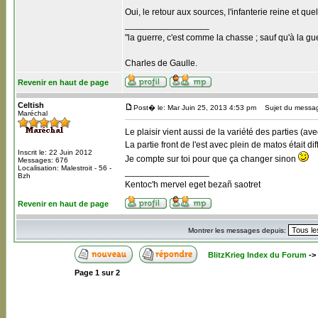
Oui, le retour aux sources, l'infanterie reine et que
_________________
"la guerre, c'est comme la chasse ; sauf qu'à la guer
Charles de Gaulle.
Revenir en haut de page
Celtish
Post� le: Mar Juin 25, 2013 4:53 pm
Sujet du messa
Maréchal
Le plaisir vient aussi de la variété des parties (a
La partie front de l'est avec plein de matos était d
Inscrit le: 22 Juin 2012
Je compte sur toi pour que ça changer sinon
Messages: 676
Localisation: Malestroit - 56 -
_________________
Bzh
Kentoc'h mervel eget bezañ saotret
Revenir en haut de page
Montrer les messages depuis:
BlitzKrieg Index du Forum
->
Page
1
sur
2