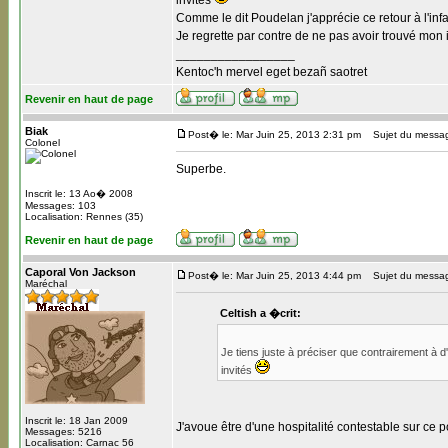
invités
Comme le dit Poudelan j'apprécie ce retour à l'in
Je regrette par contre de ne pas avoir trouvé mon 
_________________
Kentoc'h mervel eget bezañ saotret
Revenir en haut de page
Biak
Post� le: Mar Juin 25, 2013 2:31 pm
Sujet du messa
Colonel
Superbe.
Inscrit le: 13 Ao� 2008
Messages: 103
Localisation: Rennes (35)
Revenir en haut de page
Caporal Von Jackson
Post� le: Mar Juin 25, 2013 4:44 pm
Sujet du messa
Maréchal
Celtish a �crit:
Je tiens juste à préciser que contrairement à d
invités
Inscrit le: 18 Jan 2009
J'avoue être d'une hospitalité contestable sur ce po
Messages: 5216
Localisation: Carnac 56