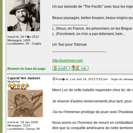
Un pur épisode de "The Pacific" avec tous les ingr
Beaux paysages, belles troupes, beaux engins qu
_________________
(...)Nous, en France, les prisonniers on les flingue
(...)Forcément, on n'en a pas tellement, hein...
Inscrit le: 24 F�v 2012
Messages: 1406
Localisation: 35 - Coglès
Un Taxi pour Tobrouk
__________________________
http://earlinger.com
Revenir en haut de page
Caporal Von Jackson
Post� le: Lun Juin 24, 2013 5:03 pm
Sujet du messa
Maréchal
Merci Luc de cette bataille organisée chez toi, de 
Je réserve d'autres remerciements plus tard, pour l
J'ai eu l'immense privilège de jouer avec Poudela
Inscrit le: 18 Jan 2009
Nous avons eu l'honneur de mourir en combattant 
Messages: 5216
dire que la conquête américaine de notre territo
Localisation: Carnac 56