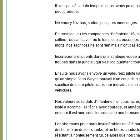
Il s'est passé certain temps et nous avons pu no
peut produire.
Ne vous y fiez pas, surtout pas, purs mensonges.
En premier lieu les compagnies d'infanterie US, b
colline ; où sans avoir eu le temps de creuser de
morts, nos sacrifices ne sont rien mais n'ont pas été
Inconscients et puérils dans une stratégie vouée à 
troupes dans la jungle ; qui s'est logiquement tro
Ensuite nous avons envoyé un valeureux pilote kam
qu'un simple John Wayne pouvait d'un coup d'un seu
sacrifice de notre pilote, dans leur individualisme 
véhicules.
Nos valeureux soldats d'infanterie n'ont pas lâch
isolé a accompli sa tâche avec courage, et abnégati
entouré il est mort sous les coups de nombreuses 
Les shermans pour nous invulnérables ont été pour
déchenillé un de leurs tanks, et un héros conducte
résistant a honteusement fui, ce alors que nos char