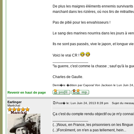
De plus les maigres éléments ennemis survivants a
marchant dans les rizières, où nos tirs de mitraille
Pas de pitié pour les envahisseurs !
Le sang des marines nourrira dans les jours à veni
Ils ne sont pas passés, vive le japon, et longue vie
Voici le vrai CR !
_________________
"la guerre, c'est comme la chasse ; sauf qu'à la guer
Charles de Gaulle.
Derni�re �dition par Caporal Von Jackson le Lun Juin 24
Revenir en haut de page
Earlinger
Post� le: Lun Juin 24, 2013 8:28 pm
Sujet du messa
Maréchal
Ça c'est du compte rendu objectif ou je m'y conn
_________________
(...)Nous, en France, les prisonniers on les flingue
(...)Forcément, on n'en a pas tellement, hein...