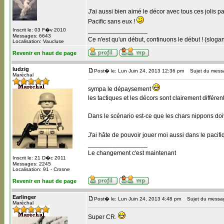
J'ai aussi bien aimé le décor avec tous ces jolis p
Pacific sans eux !
Inscrit le: 03 F�v 2010
_________________
Messages: 6643
Ce n'est qu'un début, continuons le début ! (slogan
Localisation: Vaucluse
Revenir en haut de page
ludzig
Post� le: Lun Juin 24, 2013 12:36 pm
Sujet du mess
Maréchal
sympa le dépaysement
les tactiques et les décors sont clairement différe
Dans le scénario est-ce que les chars nippons doiv
J'ai hâte de pouvoir jouer moi aussi dans le pacif
_________________
Le changement c'est maintenant
Inscrit le: 21 D�c 2011
Messages: 2245
Localisation: 91 - Crosne
Revenir en haut de page
Earlinger
Post� le: Lun Juin 24, 2013 4:48 pm
Sujet du messa
Maréchal
Super CR.