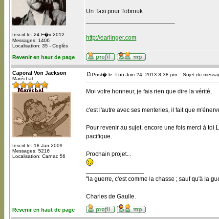
Un Taxi pour Tobrouk
__________________________
Inscrit le: 24 F�v 2012
http://earlinger.com
Messages: 1406
Localisation: 35 - Coglès
Revenir en haut de page
Caporal Von Jackson
Post� le: Lun Juin 24, 2013 8:38 pm
Sujet du messa
Maréchal
Moi votre honneur, je fais rien que dire la vérité,
c'est l'autre avec ses menteries, il fait que m'énerve
Pour revenir au sujet, encore une fois merci à toi 
pacifique.
Inscrit le: 18 Jan 2009
Messages: 5216
Prochain projet...
Localisation: Carnac 56
_________________
"la guerre, c'est comme la chasse ; sauf qu'à la guer
Charles de Gaulle.
Revenir en haut de page