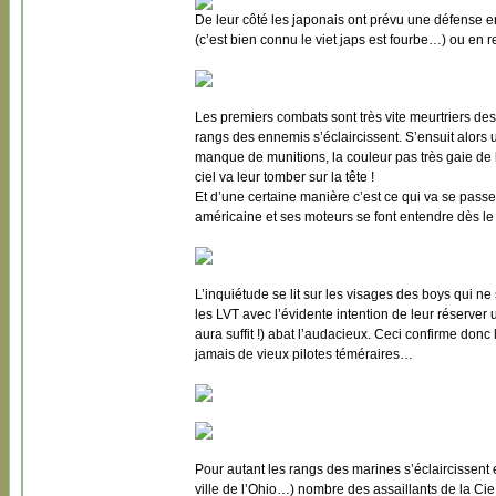
De leur côté les japonais ont prévu une défense e
(c’est bien connu le viet japs est fourbe…) ou en re
Les premiers combats sont très vite meurtriers des
rangs des ennemis s’éclaircissent. S’ensuit alors 
manque de munitions, la couleur pas très gaie de l
ciel va leur tomber sur la tête !
Et d’une certaine manière c’est ce qui va se passer
américaine et ses moteurs se font entendre dès le 
L’inquiétude se lit sur les visages des boys qui ne 
les LVT avec l’évidente intention de leur réserver 
aura suffit !) abat l’audacieux. Ceci confirme donc la
jamais de vieux pilotes téméraires…
Pour autant les rangs des marines s’éclaircissent 
ville de l’Ohio…) nombre des assaillants de la Cie 