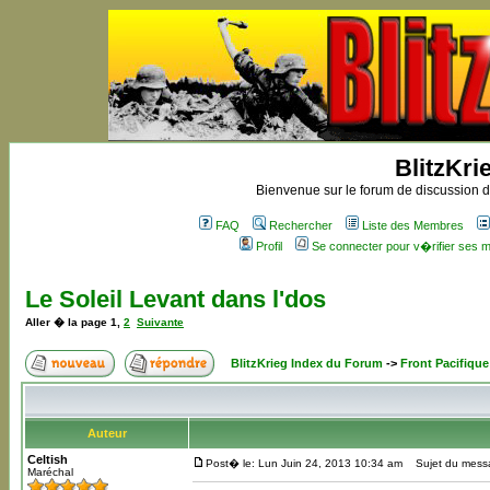
BlitzKri
Bienvenue sur le forum de discussion de
FAQ
Rechercher
Liste des Membres
Profil
Se connecter pour v�rifier ses
Le Soleil Levant dans l'dos
Aller � la page
1
,
2
Suivante
BlitzKrieg Index du Forum
->
Front Pacifique
Auteur
Celtish
Post� le: Lun Juin 24, 2013 10:34 am
Sujet du messag
Maréchal