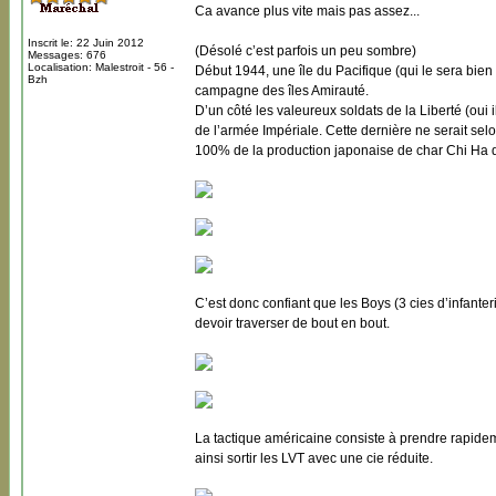
Ca avance plus vite mais pas assez...
Inscrit le: 22 Juin 2012
(Désolé c’est parfois un peu sombre)
Messages: 676
Localisation: Malestroit - 56 -
Début 1944, une île du Pacifique (qui le sera bien
Bzh
campagne des îles Amirauté.
D’un côté les valeureux soldats de la Liberté (oui i
de l’armée Impériale. Cette dernière ne serait sel
100% de la production japonaise de char Chi Ha 
C’est donc confiant que les Boys (3 cies d’infanteri
devoir traverser de bout en bout.
La tactique américaine consiste à prendre rapideme
ainsi sortir les LVT avec une cie réduite.