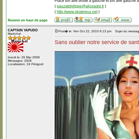
Place ton aile droite à gauche et ton aile gauche à
(
pauzatphilippe@aliceadsl.fr
)
(
http://www.stratejeux.net
)
Revenir en haut de page
CAPTAIN YAPUDO
Post� le: Ven Oct 22, 2010 6:13 pm
Sujet du message
Maréchal
Sans oublier notre service de sant
Inscrit le: 26 Mar 2008
Messages: 2928
Localisation: 24 Périgord