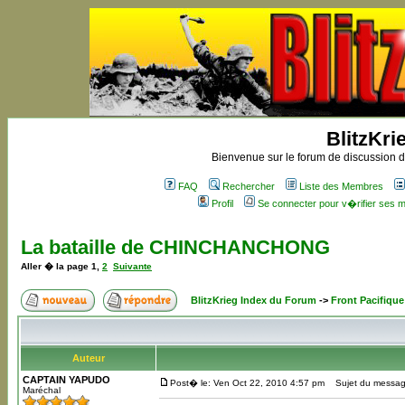
BlitzKri
Bienvenue sur le forum de discussion de
FAQ
Rechercher
Liste des Membres
Profil
Se connecter pour v�rifier ses
La bataille de CHINCHANCHONG
Aller � la page
1
,
2
Suivante
BlitzKrieg Index du Forum
->
Front Pacifique
Auteur
CAPTAIN YAPUDO
Post� le: Ven Oct 22, 2010 4:57 pm
Sujet du messag
Maréchal