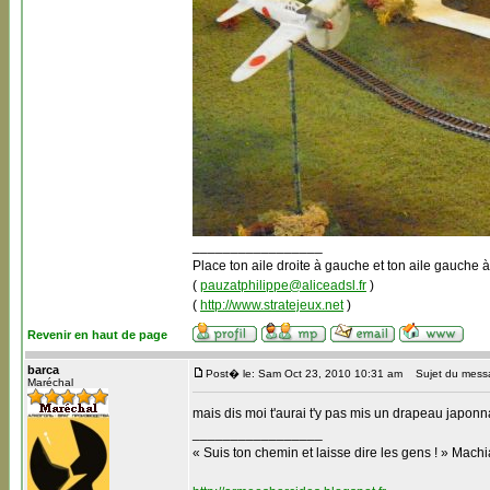
_________________
Place ton aile droite à gauche et ton aile gauche à
(
pauzatphilippe@aliceadsl.fr
)
(
http://www.stratejeux.net
)
Revenir en haut de page
barca
Post� le: Sam Oct 23, 2010 10:31 am
Sujet du mess
Maréchal
mais dis moi t'aurai t'y pas mis un drapeau japonn
_________________
« Suis ton chemin et laisse dire les gens ! » Machi