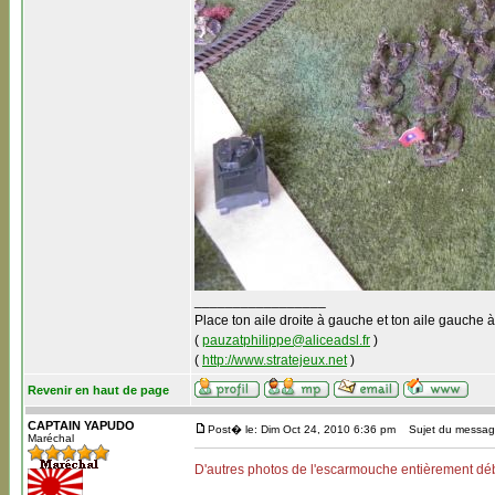
_________________
Place ton aile droite à gauche et ton aile gauche à
(
pauzatphilippe@aliceadsl.fr
)
(
http://www.stratejeux.net
)
Revenir en haut de page
CAPTAIN YAPUDO
Post� le: Dim Oct 24, 2010 6:36 pm
Sujet du message
Maréchal
D'autres photos de l'escarmouche entièrement déb