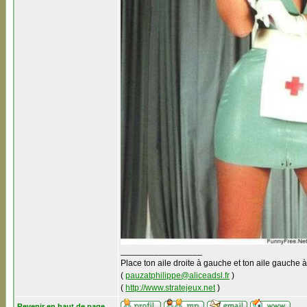
_________________
Place ton aile droite à gauche et ton aile gauche à
(
pauzatphilippe@aliceadsl.fr
)
(
http://www.stratejeux.net
)
Revenir en haut de page