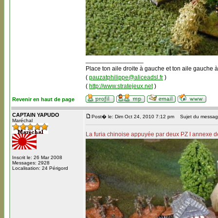
_________________
Place ton aile droite à gauche et ton aile gauche à
(
pauzatphilippe@aliceadsl.fr
)
(
http://www.stratejeux.net
)
Revenir en haut de page
CAPTAIN YAPUDO
Post� le: Dim Oct 24, 2010 7:12 pm
Sujet du message
Maréchal
La furia chinoise appuyée par deux PZ I annexe déj
Inscrit le: 26 Mar 2008
Messages: 2928
Localisation: 24 Périgord