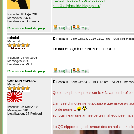
http://armeesbarcides.blogspot.fr
http://dailybarcide.blogspot.fr/
Inscrit le: 18 F�v 2010
Messages: 2324
Localisation: Bordeaux
Revenir en haut de page
cehelgi
Post� le: Sam Oct 23, 2010 11:19 am
Sujet du mess
Maréchal
En tout cas, ça à l'air BIEN BIEN FOU !!
Inscrit le: 04 Avr 2008
Messages: 878
Localisation: PAU
Revenir en haut de page
CAPTAIN YAPUDO
Post� le: Sam Oct 23, 2010 6:12 pm
Sujet du messag
Maréchal
Quelques photos prises sur le vif avant un bref co
L'arrivée chinoise ne fut possible que grâce au so
Inscrit le: 26 Mar 2008
horde jaune....
Messages: 2928
Localisation: 24 Périgord
et nous livrait une armée certes mal équipée mai
Le QG nippon (objectif avoué des chinois bien déc