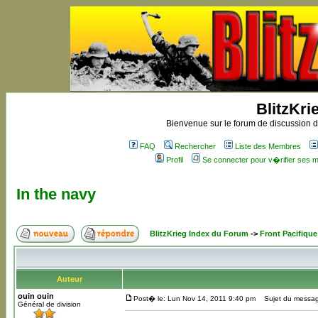
BlitzKri
Bienvenue sur le forum de discussion de
FAQ
Rechercher
Liste des Membres
Profil
Se connecter pour v�rifier ses
In the navy
BlitzKrieg Index du Forum
->
Front Pacifique
Auteur
ouin ouin
Post� le: Lun Nov 14, 2011 9:40 pm
Sujet du message
Général de division