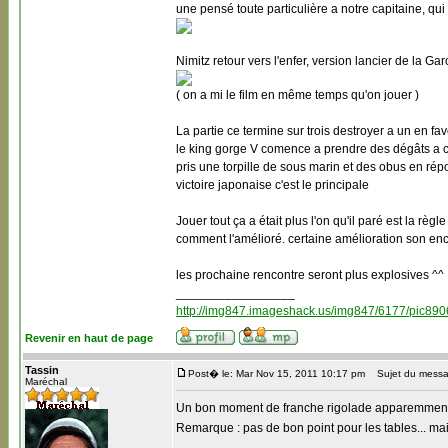
une pensé toute particulière a notre capitaine, qu
Nimitz retour vers l'enfer, version lancier de la Ga
( on a mi le film en même temps qu'on jouer )
La partie ce termine sur trois destroyer a un en fa
le king gorge V comence a prendre des dégâts a cau
pris une torpille de sous marin et des obus en rép
victoire japonaise c'est le principale
Jouer tout ça a était plus l'on qu'il paré est la règ
comment l'amélioré. certaine amélioration son en
les prochaine rencontre seront plus explosives ^^
_________________
http://img847.imageshack.us/img847/6177/pic890
Revenir en haut de page
Tassin
Post� le: Mar Nov 15, 2011 10:17 pm
Sujet du messa
Maréchal
Un bon moment de franche rigolade apparemment
Remarque : pas de bon point pour les tables... m
_________________