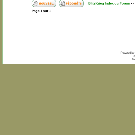
BlitzKrieg Index du Forum
->
Page
1
sur
1
Powered by
s
Tr