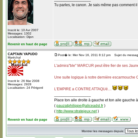
Tu parles, le canon. Je sais même pas comment il
Inscrit le: 10 Avr 2007
Messages: 1302
Localisation: Dijon
Revenir en haut de page
CAPTAIN YAPUDO
Post� le: Mer Nov 16, 2011 8:12 pm
Sujet du messag
Maréchal
L'admira"ble" MARCUR peut être fier de ses Jaune
Une suite logique à notre dernière escarmouch
Inscrit le: 26 Mar 2008
Messages: 2928
Localisation: 24 Périgord
L'EMPIRE a CONTRE ATTAQUé....
_________________
Place ton aile droite à gauche et ton aile gauche à
(
pauzatphilippe@aliceadsl.fr
)
(
http://www.stratejeux.net
)
Revenir en haut de page
Montrer les messages depuis: