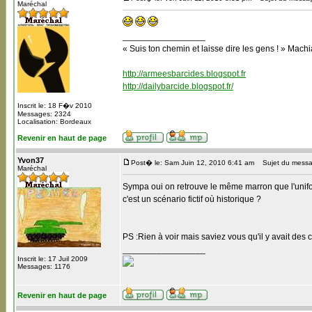
Maréchal
_________________
« Suis ton chemin et laisse dire les gens ! » Machi
http://armeesbarcides.blogspot.fr
http://dailybarcide.blogspot.fr/
Inscrit le: 18 F�v 2010
Messages: 2324
Localisation: Bordeaux
Revenir en haut de page
Yvon37
Post� le: Sam Juin 12, 2010 6:41 am
Sujet du messa
Maréchal
Sympa oui on retrouve le même marron que l'unifor
c'est un scénario fictif où historique ?
PS :Rien à voir mais saviez vous qu'il y avait de
_________________
Inscrit le: 17 Juil 2009
Messages: 1176
Revenir en haut de page