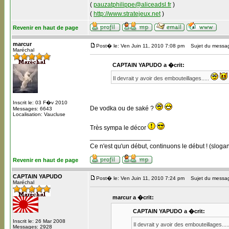
(
pauzatphilippe@aliceadsl.fr
)
(
http://www.stratejeux.net
)
Revenir en haut de page
marcur
Post� le: Ven Juin 11, 2010 7:08 pm
Sujet du messa
Maréchal
CAPTAIN YAPUDO a �crit:
Il devrait y avoir des embouteillages.....
Inscrit le: 03 F�v 2010
De vodka ou de saké ?
Messages: 6643
Localisation: Vaucluse
Très sympa le décor
_________________
Ce n'est qu'un début, continuons le début ! (slogan
Revenir en haut de page
CAPTAIN YAPUDO
Post� le: Ven Juin 11, 2010 7:24 pm
Sujet du messa
Maréchal
marcur a �crit:
CAPTAIN YAPUDO a �crit:
Inscrit le: 26 Mar 2008
Il devrait y avoir des embouteillages....
Messages: 2928