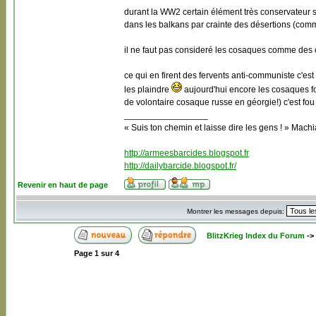
durant la WW2 certain élément très conservateur se
dans les balkans par crainte des désertions (comme 
il ne faut pas consideré les cosaques comme des c
ce qui en firent des fervents anti-communiste c'est 
les plaindre
aujourd'hui encore les cosaques for
de volontaire cosaque russe en géorgie!) c'est fou 
_________________
« Suis ton chemin et laisse dire les gens ! » Machi
http://armeesbarcides.blogspot.fr
http://dailybarcide.blogspot.fr/
Revenir en haut de page
Montrer les messages depuis:
BlitzKrieg Index du Forum
->
Page
1
sur
4