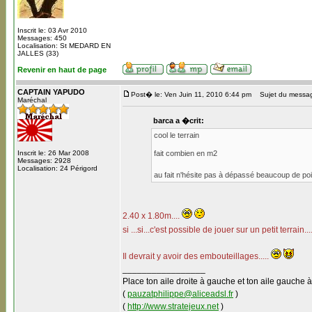
Inscrit le: 03 Avr 2010
Messages: 450
Localisation: St MEDARD EN
JALLES (33)
Revenir en haut de page
CAPTAIN YAPUDO
Post� le: Ven Juin 11, 2010 6:44 pm
Sujet du messa
Maréchal
barca a �crit:
cool le terrain
Inscrit le: 26 Mar 2008
fait combien en m2
Messages: 2928
Localisation: 24 Périgord
au fait n'hésite pas à dépassé beaucoup de poin
2.40 x 1.80m....
si ...si...c'est possible de jouer sur un petit terrain...
Il devrait y avoir des embouteillages.....
_________________
Place ton aile droite à gauche et ton aile gauche à
(
pauzatphilippe@aliceadsl.fr
)
(
http://www.stratejeux.net
)