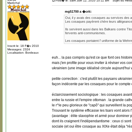
Post� le: Sam Juin 12, 2010 10:11 am
Sujet du mess
Maréchal
mg51700 a �crit:
Oui, il y avais des cosaques au services des 
Les cosaques payèrent chère leurs allégeance a
Ils servirent aussi dans les Balkans contre Ti
fervents anti-communismes.
Les cosaques portaient l' uniforme de la Weh
Inscrit le: 18 F�v 2010
Messages: 2324
Localisation: Bordeaux
euh... la pas compris qu'est ce que font ces histo
mais j'en profite pour vous inviter à réviser vos c
ukrainien (une image idéalisé circule aujourd'hu
petite correction : c'est plutôt les paysans ukrain
façon indécente par les cosaques pour le compte d
éclaircissement sociologique : les cosaques avant
entre la russie et l'empire ottoman . la grande cat
le r^le peu glorieux de "capô" qui surveillent la po
Trouvant le système efficasse les tsars vont alors l
(avantage : élite slavophie et armé pour dominer 
dont ils craignent l'indépendantisme : ceux ci sont 
sociale (et oui être cosaque au XIXe était déja "réa