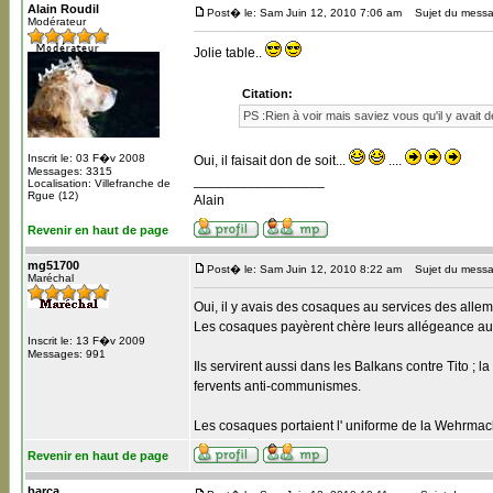
Alain Roudil
Post� le: Sam Juin 12, 2010 7:06 am
Sujet du messa
Modérateur
Jolie table..
Citation:
PS :Rien à voir mais saviez vous qu'il y avai
Inscrit le: 03 F�v 2008
Oui, il faisait don de soit...
....
Messages: 3315
_________________
Localisation: Villefranche de
Rgue (12)
Alain
Revenir en haut de page
mg51700
Post� le: Sam Juin 12, 2010 8:22 am
Sujet du messa
Maréchal
Oui, il y avais des cosaques au services des all
Les cosaques payèrent chère leurs allégeance au T
Inscrit le: 13 F�v 2009
Messages: 991
Ils servirent aussi dans les Balkans contre Tito ;
fervents anti-communismes.
Les cosaques portaient l' uniforme de la Wehrma
Revenir en haut de page
barca