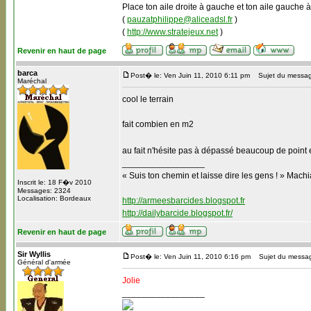
Place ton aile droite à gauche et ton aile gauche à
(
pauzatphilippe@aliceadsl.fr
)
(
http://www.stratejeux.net
)
Revenir en haut de page
barca
Post� le: Ven Juin 11, 2010 6:11 pm
Sujet du messag
Maréchal
cool le terrain
fait combien en m2
au fait n'hésite pas à dépassé beaucoup de point e
_________________
« Suis ton chemin et laisse dire les gens ! » Machi
Inscrit le: 18 F�v 2010
Messages: 2324
Localisation: Bordeaux
http://armeesbarcides.blogspot.fr
http://dailybarcide.blogspot.fr/
Revenir en haut de page
Sir Wyllis
Post� le: Ven Juin 11, 2010 6:16 pm
Sujet du message
Général d'armée
Jolie
_________________