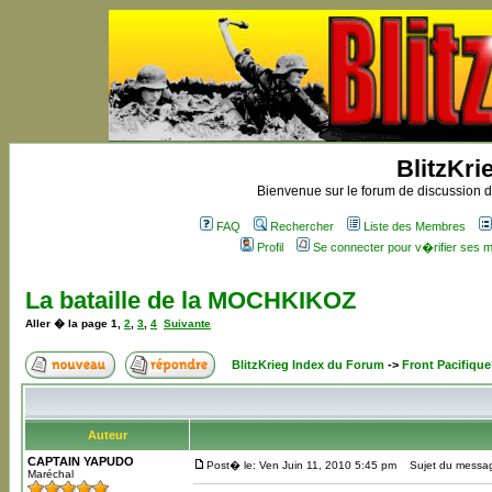
BlitzKri
Bienvenue sur le forum de discussion de
FAQ
Rechercher
Liste des Membres
Profil
Se connecter pour v�rifier ses
La bataille de la MOCHKIKOZ
Aller � la page
1
,
2
,
3
,
4
Suivante
BlitzKrieg Index du Forum
->
Front Pacifique
Auteur
CAPTAIN YAPUDO
Post� le: Ven Juin 11, 2010 5:45 pm
Sujet du messag
Maréchal