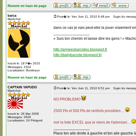
Revenir en haut de page
barca
Post� le: Ven Juin 11, 2010 6:48 pm
Sujet du messa
Maréchal
dans ce cas je vais peut-etre la jouer vraiement en
_________________
« Suis ton chemin et laisse dire les gens ! » Machi
http://armeesbarcides.blogspot.fr
http://dailybarcide.blogspot.fr/
Inscrit le: 18 F�v 2010
Messages: 2324
Localisation: Bordeaux
Revenir en haut de page
CAPTAIN YAPUDO
Post� le: Ven Juin 11, 2010 6:51 pm
Sujet du messag
Maréchal
NO PROBLEMO
2500 Pts et 500 Pts de renforts possibles....
Inscrit le: 26 Mar 2008
Messages: 2928
Localisation: 24 Périgord
voir la liste EXCEL que je viens de t'adresser....
_________________
Place ton aile droite à gauche et ton aile gauche à