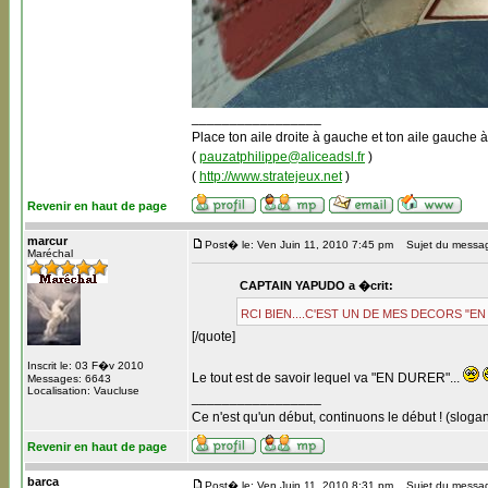
_________________
Place ton aile droite à gauche et ton aile gauche à
(
pauzatphilippe@aliceadsl.fr
)
(
http://www.stratejeux.net
)
Revenir en haut de page
marcur
Post� le: Ven Juin 11, 2010 7:45 pm
Sujet du messa
Maréchal
CAPTAIN YAPUDO a �crit:
RCI BIEN....C'EST UN DE MES DECORS "E
[/quote]
Inscrit le: 03 F�v 2010
Le tout est de savoir lequel va "EN DURER"...
Messages: 6643
Localisation: Vaucluse
_________________
Ce n'est qu'un début, continuons le début ! (slogan
Revenir en haut de page
barca
Post� le: Ven Juin 11, 2010 8:31 pm
Sujet du messa