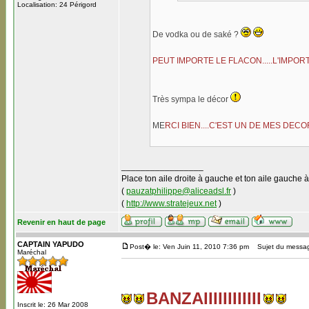
Localisation: 24 Périgord
De vodka ou de saké ?
PEUT IMPORTE LE FLACON.....L'IMPOR
Très sympa le décor
ME
RCI BIEN....C'EST UN DE MES DEC
_________________
Place ton aile droite à gauche et ton aile gauche à
(
pauzatphilippe@aliceadsl.fr
)
(
http://www.stratejeux.net
)
Revenir en haut de page
CAPTAIN YAPUDO
Post� le: Ven Juin 11, 2010 7:36 pm
Sujet du messa
Maréchal
BANZAIIIIIIIIIIII
Inscrit le: 26 Mar 2008