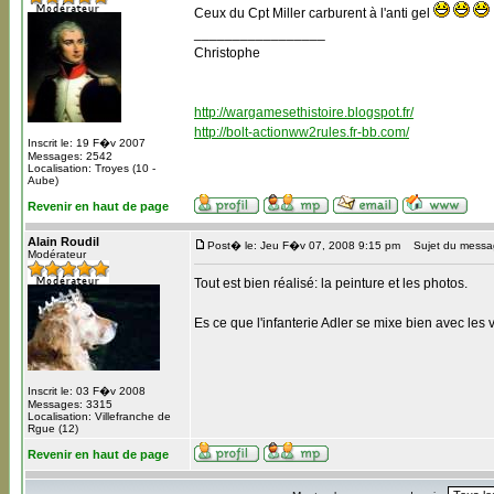
Ceux du Cpt Miller carburent à l'anti gel
_________________
Christophe
http://wargamesethistoire.blogspot.fr/
http://bolt-actionww2rules.fr-bb.com/
Inscrit le: 19 F�v 2007
Messages: 2542
Localisation: Troyes (10 -
Aube)
Revenir en haut de page
Alain Roudil
Post� le: Jeu F�v 07, 2008 9:15 pm
Sujet du messa
Modérateur
Tout est bien réalisé: la peinture et les photos.
Es ce que l'infanterie Adler se mixe bien avec les
Inscrit le: 03 F�v 2008
Messages: 3315
Localisation: Villefranche de
Rgue (12)
Revenir en haut de page