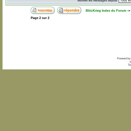
Montrer les messages depuis:
BlitzKrieg Index du Forum
->
Page
2
sur
2
Powered by
s
Tr