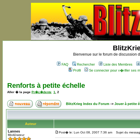
BlitzKri
Bienvenue sur le forum de discussion de
FAQ
Rechercher
Liste des Membres
Profil
Se connecter pour v�rifier ses
Renforts à petite échelle
Aller � la page
Pr�c�dente
1
,
2
BlitzKrieg Index du Forum
->
Jouer à petite é
Auteur
Lannes
Post� le: Lun Oct 08, 2007 7:36 am
Sujet du messag
Modérateur