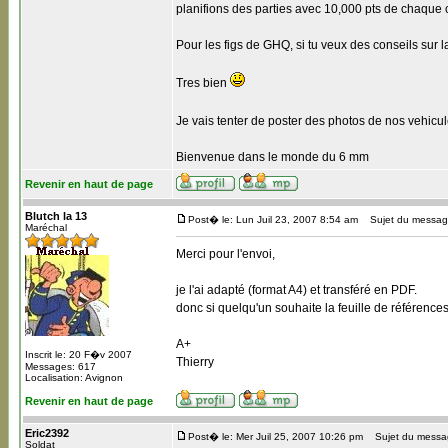
planifions des parties avec 10,000 pts de chaque 
Pour les figs de GHQ, si tu veux des conseils sur la
Tres bien
Je vais tenter de poster des photos de nos vehicul
Bienvenue dans le monde du 6 mm
Revenir en haut de page
Blutch la 13
Post� le: Lun Juil 23, 2007 8:54 am
Sujet du messag
Maréchal
Merci pour l'envoi,
je l'ai adapté (format A4) et transféré en PDF.
donc si quelqu'un souhaite la feuille de références
A+
Inscrit le: 20 F�v 2007
Thierry
Messages: 617
Localisation: Avignon
Revenir en haut de page
Eric2392
Post� le: Mer Juil 25, 2007 10:26 pm
Sujet du message
Soldat