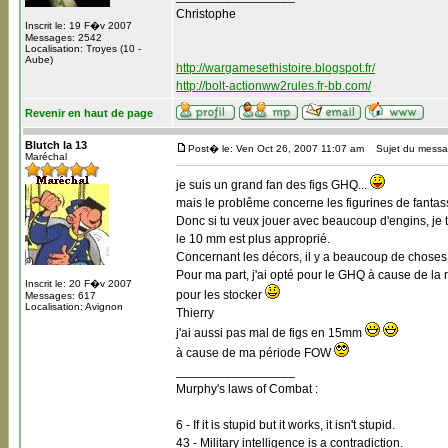
Christophe
Inscrit le: 19 F�v 2007
Messages: 2542
Localisation: Troyes (10 -
Aube)
http://wargamesethistoire.blogspot.fr/
http://bolt-actionww2rules.fr-bb.com/
Revenir en haut de page
Blutch la 13
Post� le: Ven Oct 26, 2007 11:07 am
Sujet du messa
Maréchal
je suis un grand fan des figs GHQ...
mais le problême concerne les figurines de fantassin
Donc si tu veux jouer avec beaucoup d'engins, je 
le 10 mm est plus approprié.
Concernant les décors, il y a beaucoup de choses p
Pour ma part, j'ai opté pour le GHQ à cause de la 
Inscrit le: 20 F�v 2007
pour les stocker
Messages: 617
Localisation: Avignon
Thierry
j'ai aussi pas mal de figs en 15mm
à cause de ma période FOW
_________________
Murphy's laws of Combat :
6 - If it is stupid but it works, it isn't stupid.
43 - Military intelligence is a contradiction.