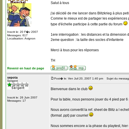
Salut à tous
j'ai décidé de me lancer dans Blitzkrieg à plus pet
Comme le mieux est de partager les expériences po
type d'échelle participe à cette partie du forum
Inscrit le: 20 F�v 2007
1ere interrogation : les distances et la dimension 
Messages: 617
Localisation: Avignon
2eme question : la taille des socles d'infanterie
Merci à tous pour les réponses
TH
Revenir en haut de page
sepota
Post� le: Ven Juil 20, 2007 1:40 pm
Sujet du messag
Sergent
Bienvenue dans le club
Inscrit le: 26 Juin 2007
Pour la table, nous pensons jouer du 4 pied par 6
Messages: 17
Nous avons convertit la ref. sheet de Blitz a l eche
(format .ppt) par courriel
Nous sommes encore a la phase du playtest, hier du