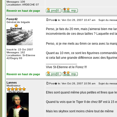
Messages: 106
Localisation: ARDECHE 07
Revenir en haut de page
Forez42
Post� le: Ven Oct 26, 2007 10:47 am
Sujet du messa
Général de brigade
Perso, je fais du 20 mm, mais j'aimerai bien me lanc
inconvénients de ces deux tailles ? Laquelle est l
Perso, si je me mets au 6mm ce sera avec la marqu
Inscrit le: 15 Oct 2007
Messages: 162
Quant au 10 mm, ce sont les figurines commandées p
Localisation: St-Etienne
si cela fait une grande différence avec des figuri
42/Dugny 93
_________________
Vive St-Etienne et le Forez !!!
Revenir en haut de page
Lannes
Post� le: Ven Oct 26, 2007 10:56 am
Sujet du messa
Modérateur
Elles sont quand même plus petites et fines que l
Quand tu vois que le Tiger II de chez BF est à 15
Mais les skytrex sont moins chère tout de même
_________________