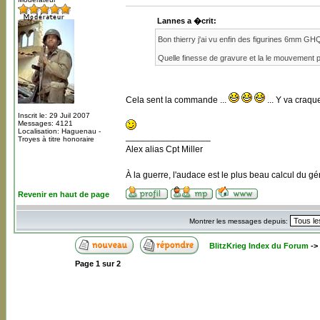
Lannes a �crit:
Bon thierry j'ai vu enfin des figurines 6mm G
Quelle finesse de gravure et la le mouvement p
Cela sent la commande ...
... Y va craque
Inscrit le: 29 Juil 2007
Messages: 4121
Localisation: Haguenau -
_________________
Troyes à titre honoraire
Alex alias Cpt Miller
À la guerre, l'audace est le plus beau calcul du gé
Revenir en haut de page
Montrer les messages depuis:
BlitzKrieg Index du Forum
->
Page
1
sur
2