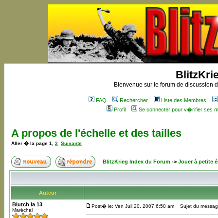
BlitzKri
Bienvenue sur le forum de discussion de
FAQ
Rechercher
Liste des Membres
Profil
Se connecter pour v�rifier ses
A propos de l'échelle et des tailles
Aller � la page
1
,
2
Suivante
BlitzKrieg Index du Forum
->
Jouer à petite é
Auteur
Blutch la 13
Post� le: Ven Juil 20, 2007 6:58 am
Sujet du message: 
Maréchal