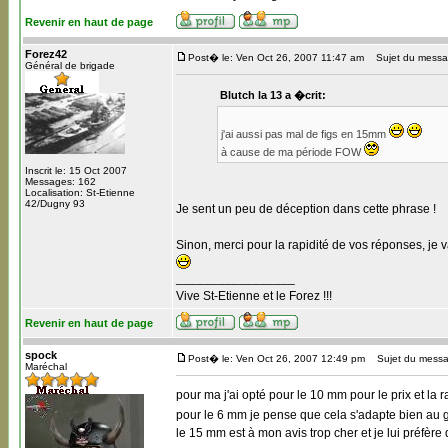
Revenir en haut de page
Forez42
Post� le: Ven Oct 26, 2007 11:47 am
Sujet du messa
Général de brigade
Blutch la 13 a �crit:
j'ai aussi pas mal de figs en 15mm
à cause de ma période FOW
Inscrit le: 15 Oct 2007
Messages: 162
Localisation: St-Etienne
42/Dugny 93
Je sent un peu de déception dans cette phrase !
Sinon, merci pour la rapidité de vos réponses, je va
_________________
Vive St-Etienne et le Forez !!!
Revenir en haut de page
spock
Post� le: Ven Oct 26, 2007 12:49 pm
Sujet du messa
Maréchal
pour ma j'ai opté pour le 10 mm pour le prix et la r
pour le 6 mm je pense que cela s'adapte bien au 
le 15 mm est à mon avis trop cher et je lui préfèr