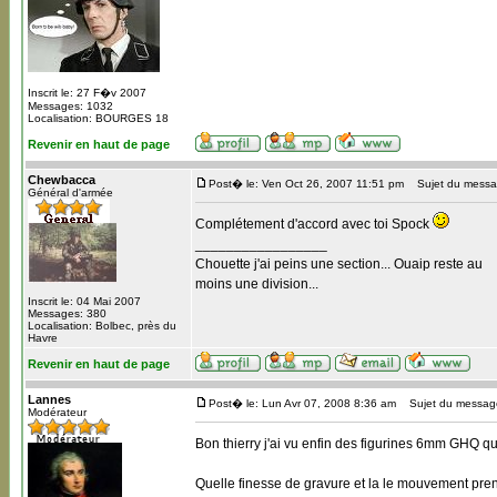
Inscrit le: 27 F�v 2007
Messages: 1032
Localisation: BOURGES 18
Revenir en haut de page
Chewbacca
Post� le: Ven Oct 26, 2007 11:51 pm
Sujet du messa
Général d'armée
Complétement d'accord avec toi Spock
_________________
Chouette j'ai peins une section... Ouaip reste au
moins une division...
Inscrit le: 04 Mai 2007
Messages: 380
Localisation: Bolbec, près du
Havre
Revenir en haut de page
Lannes
Post� le: Lun Avr 07, 2008 8:36 am
Sujet du messag
Modérateur
Bon thierry j'ai vu enfin des figurines 6mm GHQ 
Quelle finesse de gravure et la le mouvement prend