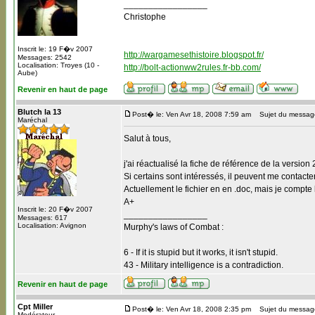
_________________
Christophe
Inscrit le: 19 F�v 2007
http://wargamesethistoire.blogspot.fr/
Messages: 2542
Localisation: Troyes (10 -
http://bolt-actionww2rules.fr-bb.com/
Aube)
Revenir en haut de page
Blutch la 13
Post� le: Ven Avr 18, 2008 7:59 am
Sujet du messag
Maréchal
Salut à tous,
j'ai réactualisé la fiche de référence de la version
Si certains sont intéressés, il peuvent me contact
Actuellement le fichier en en .doc, mais je compte 
A+
Inscrit le: 20 F�v 2007
_________________
Messages: 617
Localisation: Avignon
Murphy's laws of Combat :
6 - If it is stupid but it works, it isn't stupid.
43 - Military intelligence is a contradiction.
Revenir en haut de page
Cpt Miller
Post� le: Ven Avr 18, 2008 2:35 pm
Sujet du messag
Modérateur