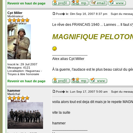
Revenir en haut de page
Cpt Miller
Post� le: Dim Sep 16, 2007 8:37 pm
Sujet du messa
Modérateur
Le rêve des FRANCAIS 1940 ... Lannes ... Il faut s'y
MAGNIFIQUE PELOTO
_________________
Alex alias Cpt Miller
Inscrit le: 29 Juil 2007
Messages: 4121
À la guerre, l'audace est le plus beau calcul du gé
Localisation: Haguenau -
Troyes à titre honoraire
Revenir en haut de page
hammer
Post� le: Lun Sep 17, 2007 5:00 am
Sujet du messa
Maréchal
voila alors tout est deja dit mais je le repete MA
vite la suite
hammer
_________________