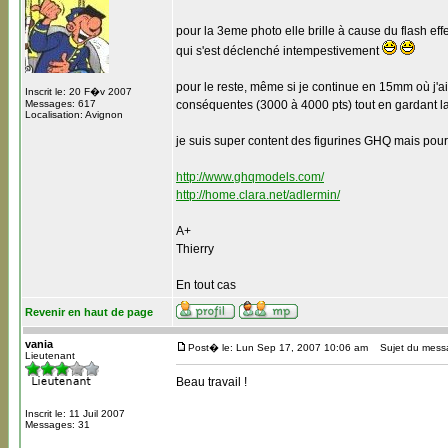
pour la 3eme photo elle brille à cause du flash ef
qui s'est déclenché intempestivement
pour le reste, même si je continue en 15mm où j'ai
Inscrit le: 20 F�v 2007
Messages: 617
conséquentes (3000 à 4000 pts) tout en gardant la
Localisation: Avignon
je suis super content des figurines GHQ mais pour l
http://www.ghqmodels.com/
http://home.clara.net/adlermin/
A+
Thierry
En tout cas
Revenir en haut de page
vania
Post� le: Lun Sep 17, 2007 10:06 am
Sujet du mess
Lieutenant
Beau travail !
Inscrit le: 11 Juil 2007
Messages: 31