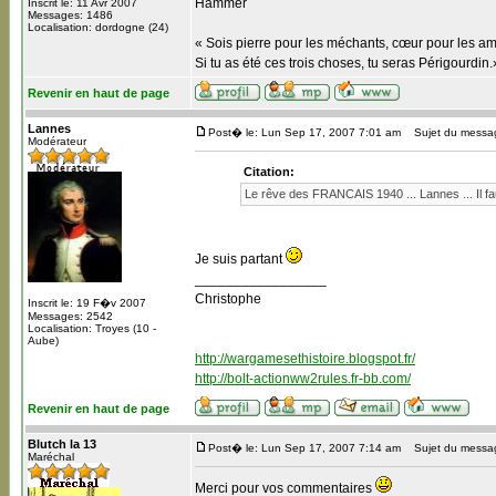
Hammer
Inscrit le: 11 Avr 2007
Messages: 1486
Localisation: dordogne (24)
« Sois pierre pour les méchants, cœur pour les am
Si tu as été ces trois choses, tu seras Périgourdin.
Revenir en haut de page
Lannes
Post� le: Lun Sep 17, 2007 7:01 am
Sujet du messa
Modérateur
Citation:
Le rêve des FRANCAIS 1940 ... Lannes ... Il fau
Je suis partant
_________________
Christophe
Inscrit le: 19 F�v 2007
Messages: 2542
Localisation: Troyes (10 -
Aube)
http://wargamesethistoire.blogspot.fr/
http://bolt-actionww2rules.fr-bb.com/
Revenir en haut de page
Blutch la 13
Post� le: Lun Sep 17, 2007 7:14 am
Sujet du messa
Maréchal
Merci pour vos commentaires