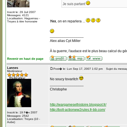
Je suis partant
Inscrit le: 29 Juil 2007
Messages: 4121
Localisation: Haguenau -
Yes
, on en reparlera ...
Troyes à titre honoraire
_________________
Alex alias Cpt Miller
À la guerre, l'audace est le plus beau calcul du gé
Revenir en haut de page
Lannes
Post� le: Lun Sep 17, 2007 1:02 pm
Sujet du messa
Modérateur
No soucy tovaritch
_________________
Christophe
http://wargamesethistoire.blogspot.fr/
http://bolt-actionww2rules.fr-bb.com/
Inscrit le: 19 F�v 2007
Messages: 2542
Localisation: Troyes (10 -
Aube)