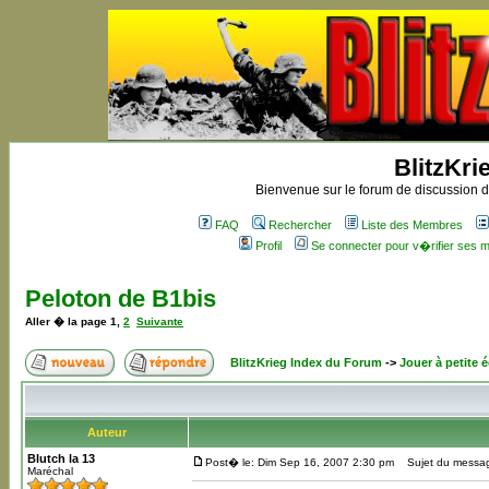
BlitzKri
Bienvenue sur le forum de discussion de
FAQ
Rechercher
Liste des Membres
Profil
Se connecter pour v�rifier ses
Peloton de B1bis
Aller � la page
1
,
2
Suivante
BlitzKrieg Index du Forum
->
Jouer à petite é
Auteur
Blutch la 13
Post� le: Dim Sep 16, 2007 2:30 pm
Sujet du messag
Maréchal