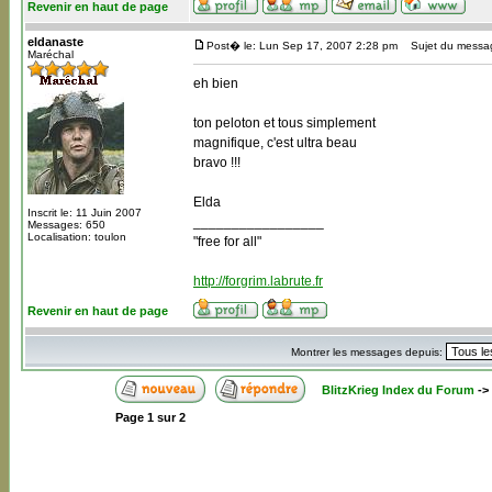
Revenir en haut de page
eldanaste
Post� le: Lun Sep 17, 2007 2:28 pm
Sujet du messa
Maréchal
eh bien
ton peloton et tous simplement
magnifique, c'est ultra beau
bravo !!!
Elda
Inscrit le: 11 Juin 2007
_________________
Messages: 650
Localisation: toulon
"free for all"
http://forgrim.labrute.fr
Revenir en haut de page
Montrer les messages depuis:
BlitzKrieg Index du Forum
->
Page
1
sur
2