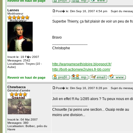
Revenir en haut de page
Lannes
Post� le: Dim Sep 16, 2007 4:54 pm
Sujet du messa
Modérateur
Superbe Thierry, ça fait plaisir de voir un peu de
Bravo
_________________
Christophe
Inscrit le: 19 F�v 2007
Messages: 2542
Localisation: Troyes (10 -
http://wargamesethistoire.blogspot.fr/
Aube)
http://bolt-actionww2rules.fr-bb.com/
Revenir en haut de page
Chewbacca
Post� le: Dim Sep 16, 2007 6:28 pm
Sujet du messa
Général d'armée
Joli en effet !!! Au 1/285 alors ? Tu peux nous en d
_________________
Chouette j'ai peins une section... Ouaip reste au
moins une division...
Inscrit le: 04 Mai 2007
Messages: 380
Localisation: Bolbec, près du
Havre