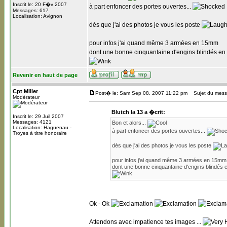
Inscrit le: 20 F�v 2007
à part enfoncer des portes ouvertes...
Messages: 617
Localisation: Avignon
dès que j'ai des photos je vous les poste
pour infos j'ai quand même 3 armées en 15mm
dont une bonne cinquantaine d'engins blindés en 
Revenir en haut de page
Cpt Miller
Post� le: Sam Sep 08, 2007 11:22 pm
Sujet du mess
Modérateur
Blutch la 13 a �crit:
Inscrit le: 29 Juil 2007
Messages: 4121
Bon et alors...
Localisation: Haguenau -
à part enfoncer des portes ouvertes...
Troyes à titre honoraire
dès que j'ai des photos je vous les poste
pour infos j'ai quand même 3 armées en 15mm
dont une bonne cinquantaine d'engins blindés e
Ok - Ok
Attendons avec impatience tes images ...