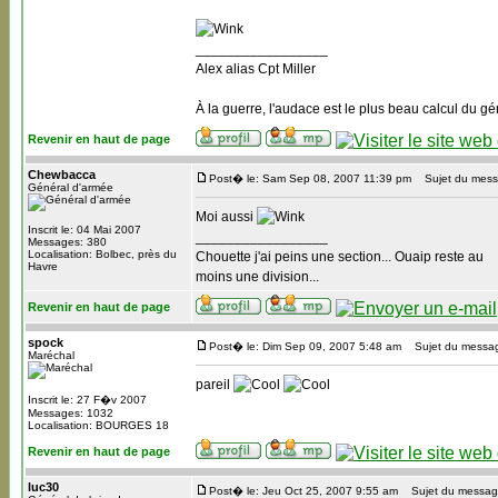
_________________
Alex alias Cpt Miller
À la guerre, l'audace est le plus beau calcul du gé
Revenir en haut de page
Chewbacca
Post� le: Sam Sep 08, 2007 11:39 pm
Sujet du mess
Général d'armée
Moi aussi
Inscrit le: 04 Mai 2007
_________________
Messages: 380
Localisation: Bolbec, près du
Chouette j'ai peins une section... Ouaip reste au
Havre
moins une division...
Revenir en haut de page
spock
Post� le: Dim Sep 09, 2007 5:48 am
Sujet du messa
Maréchal
pareil
Inscrit le: 27 F�v 2007
Messages: 1032
Localisation: BOURGES 18
Revenir en haut de page
luc30
Post� le: Jeu Oct 25, 2007 9:55 am
Sujet du messag