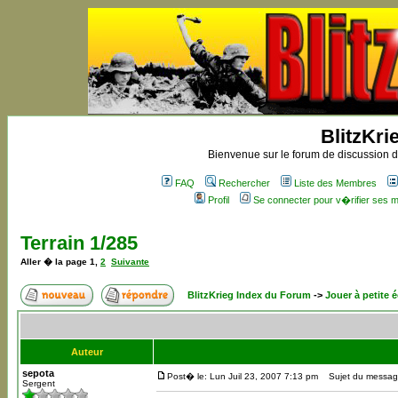
BlitzKri
Bienvenue sur le forum de discussion de
FAQ
Rechercher
Liste des Membres
Profil
Se connecter pour v�rifier ses
Terrain 1/285
Aller � la page
1
,
2
Suivante
BlitzKrieg Index du Forum
->
Jouer à petite é
Auteur
sepota
Post� le: Lun Juil 23, 2007 7:13 pm
Sujet du message
Sergent