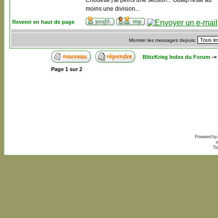
Chouette j'ai peins une section... Ouaip reste au
moins une division...
Revenir en haut de page
Montrer les messages depuis:
BlitzKrieg Index du Forum
->
Page
1
sur
2
Powered by
s
Tr