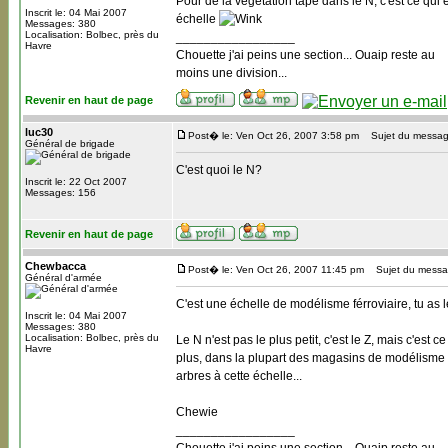
Pour de la végétation tape dans le N, c'est ce qui e
Inscrit le: 04 Mai 2007
échelle
Messages: 380
Localisation: Bolbec, près du
_________________
Havre
Chouette j'ai peins une section... Ouaip reste au
moins une division...
Revenir en haut de page
luc30
Post� le: Ven Oct 26, 2007 3:58 pm
Sujet du messag
Général de brigade
C'est quoi le N?
Inscrit le: 22 Oct 2007
Messages: 156
Revenir en haut de page
Chewbacca
Post� le: Ven Oct 26, 2007 11:45 pm
Sujet du messa
Général d'armée
C'est une échelle de modélisme férroviaire, tu as le
Inscrit le: 04 Mai 2007
Messages: 380
Localisation: Bolbec, près du
Le N n'est pas le plus petit, c'est le Z, mais c'est 
Havre
plus, dans la plupart des magasins de modélisme 
arbres à cette échelle...
Chewie
_________________