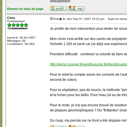
Amicalement
Revenir en haut de page
Chris
Post� le: Ven Sep 07, 2007 10:22 pm
Sujet du mess
Commandant
Je profite de mon intervention pour tenter de recue
Inscrit le: 30 Avr 2007
Mon choix s'est arrêté sur des carrés de polystyrè
Messages: 84
l'échelle 1:285 et carré car j'ai déjà une expérien
Localisation: Var (83)
Première difficulté : combiner la volonté de faire
http://perso.orange.fr/vendheaume.fighters/bruals
Pour le relief je compte suivre les conseils de l'au
second de coton).
Pour la végétation, pas de soucis, la méthode "perc
et le lichen pour les taillis. Pour l'eau j'ai eu de t
Pour le reste, je n'ai pas encore trouvé de solutio
de plaques géomorphiques) ? Ou "flottantes" (mai
Du coup, ma percée sur ce front a été stoppée ne