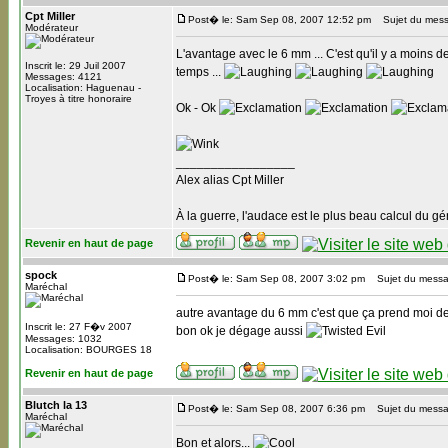
Cpt Miller
Post� le: Sam Sep 08, 2007 12:52 pm
Sujet du mess
Modérateur
L'avantage avec le 6 mm ... C'est qu'il y a moins d
Inscrit le: 29 Juil 2007
temps ...
Messages: 4121
Localisation: Haguenau -
Troyes à titre honoraire
Ok - Ok
_________________
Alex alias Cpt Miller
À la guerre, l'audace est le plus beau calcul du gé
Revenir en haut de page
spock
Post� le: Sam Sep 08, 2007 3:02 pm
Sujet du messa
Maréchal
autre avantage du 6 mm c'est que ça prend moi de 
Inscrit le: 27 F�v 2007
bon ok je dégage aussi
Messages: 1032
Localisation: BOURGES 18
Revenir en haut de page
Blutch la 13
Post� le: Sam Sep 08, 2007 6:36 pm
Sujet du messa
Maréchal
Bon et alors...