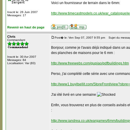
Voici un fournisseur de terrain dans le 6mm:
Inscrit le: 26 Juin 2007
http://www.timecastmodels.co.uk/war_catalogue/w
Messages: 17
Revenir en haut de page
Chris
Post� le: Ven Sep 07, 2007 9:55 pm
Sujet du messa
Commandant
Bonjour, comme je l'avais déjà indiqué dans un aut
des planches de maisons pour le 6 mm :
Inscrit le: 30 Avr 2007
Messages: 84
http://www.freewebs.com/gupiao/pdfbuildings.htm
Localisation: Var (83)
Perso, j'ai complété cette série avec une comman
http://www1.buyitsellit.com/StoreFront/view?sto
J'ai été livré en une semaine
Enfin, vous trouverez en plus de conseils avisés 
:
http://www.iandrea.co.uk/wargames/6mm/buildings