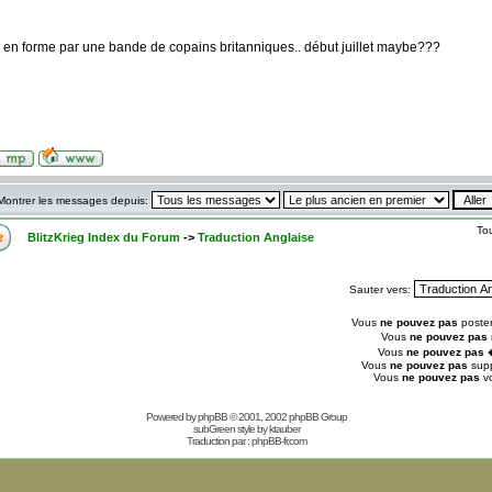
e en forme par une bande de copains britanniques.. début juillet maybe???
Montrer les messages depuis:
To
BlitzKrieg Index du Forum
->
Traduction Anglaise
Sauter vers:
Vous
ne pouvez pas
poster
Vous
ne pouvez pas
Vous
ne pouvez pas
�
Vous
ne pouvez pas
supp
Vous
ne pouvez pas
vo
Powered by
phpBB
© 2001, 2002 phpBB Group
subGreen style by
ktauber
Traduction par :
phpBB-fr.com