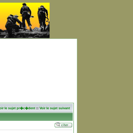
oir le sujet pr�c�dent
::
Voir le sujet suivant