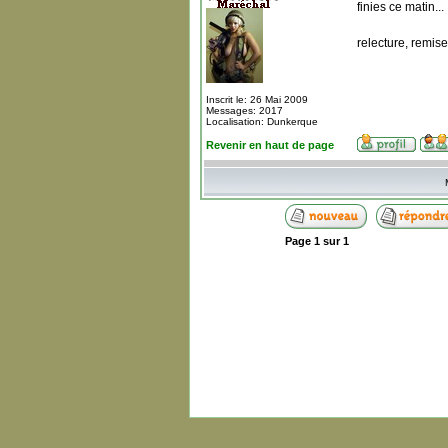
finies ce matin...
relecture, remis
Inscrit le: 26 Mai 2009
Messages: 2017
Localisation: Dunkerque
Revenir en haut de page
Page
1
sur
1