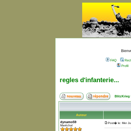
Bienve
FAQ
Rec
Profil
regles d'infanterie...
BlitzKrieg
Auteur
dynamo59
Post� le: Mer Ju
Maréchal