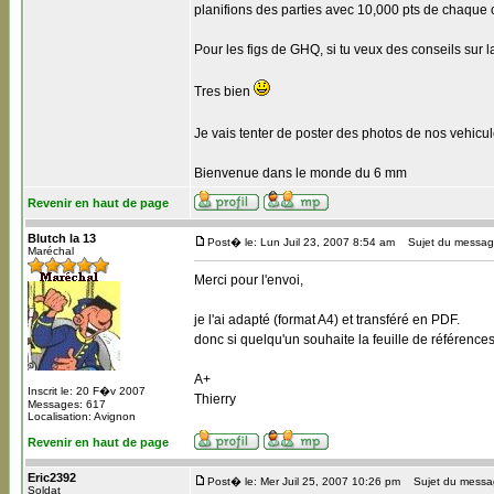
planifions des parties avec 10,000 pts de chaque 
Pour les figs de GHQ, si tu veux des conseils sur la
Tres bien
Je vais tenter de poster des photos de nos vehicul
Bienvenue dans le monde du 6 mm
Revenir en haut de page
Blutch la 13
Post� le: Lun Juil 23, 2007 8:54 am
Sujet du messag
Maréchal
Merci pour l'envoi,
je l'ai adapté (format A4) et transféré en PDF.
donc si quelqu'un souhaite la feuille de références
A+
Inscrit le: 20 F�v 2007
Thierry
Messages: 617
Localisation: Avignon
Revenir en haut de page
Eric2392
Post� le: Mer Juil 25, 2007 10:26 pm
Sujet du message
Soldat