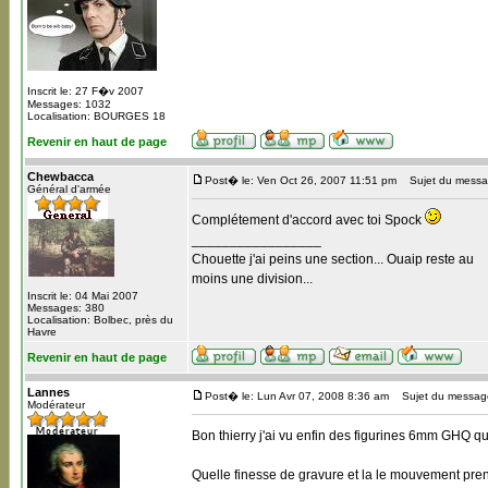
Inscrit le: 27 F�v 2007
Messages: 1032
Localisation: BOURGES 18
Revenir en haut de page
Chewbacca
Post� le: Ven Oct 26, 2007 11:51 pm
Sujet du messa
Général d'armée
Complétement d'accord avec toi Spock
_________________
Chouette j'ai peins une section... Ouaip reste au
moins une division...
Inscrit le: 04 Mai 2007
Messages: 380
Localisation: Bolbec, près du
Havre
Revenir en haut de page
Lannes
Post� le: Lun Avr 07, 2008 8:36 am
Sujet du messag
Modérateur
Bon thierry j'ai vu enfin des figurines 6mm GHQ 
Quelle finesse de gravure et la le mouvement prend