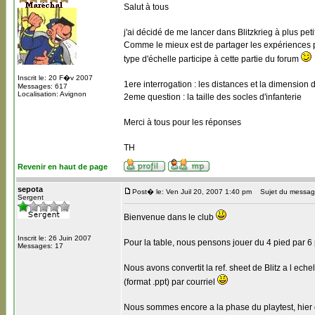
Salut à tous
j'ai décidé de me lancer dans Blitzkrieg à plus pet
Comme le mieux est de partager les expériences po
type d'échelle participe à cette partie du forum
Inscrit le: 20 F�v 2007
1ere interrogation : les distances et la dimension 
Messages: 617
Localisation: Avignon
2eme question : la taille des socles d'infanterie
Merci à tous pour les réponses
TH
Revenir en haut de page
sepota
Post� le: Ven Juil 20, 2007 1:40 pm
Sujet du messag
Sergent
Bienvenue dans le club
Inscrit le: 26 Juin 2007
Pour la table, nous pensons jouer du 4 pied par 6
Messages: 17
Nous avons convertit la ref. sheet de Blitz a l eche
(format .ppt) par courriel
Nous sommes encore a la phase du playtest, hier du