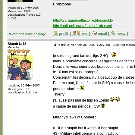
Christophe
Inscrit le: 19 F�v 2007
Messages: 2542
Localisation: Troyes (10 -
Aube)
http://wargamesethistoire.blogspot.fr/
http://bolt-actionww2rules.fr-bb.com/
Revenir en haut de page
Blutch la 13
Post� le: Ven Oct 26, 2007 11:07 am
Sujet du messa
Maréchal
je suis un grand fan des figs GHQ...
mais le problême concerne les figurines de fantassin
Donc si tu veux jouer avec beaucoup d'engins, je 
le 10 mm est plus approprié.
Concernant les décors, il y a beaucoup de choses p
Pour ma part, j'ai opté pour le GHQ à cause de la 
Inscrit le: 20 F�v 2007
pour les stocker
Messages: 617
Localisation: Avignon
Thierry
j'ai aussi pas mal de figs en 15mm
à cause de ma période FOW
_________________
Murphy's laws of Combat :
6 - If it is stupid but it works, it isn't stupid.
43 - Military intelligence is a contradiction.