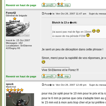
Revenir en haut de page
Forez42
Post� le: Ven Oct 26, 2007 11:47 am
Sujet du messa
Général de brigade
Blutch la 13 a �crit:
j'ai aussi pas mal de figs en 15mm
à cause de ma période FOW
Inscrit le: 15 Oct 2007
Messages: 162
Localisation: St-Etienne
42/Dugny 93
Je sent un peu de déception dans cette phrase !
Sinon, merci pour la rapidité de vos réponses, je va
_________________
Vive St-Etienne et le Forez !!!
Revenir en haut de page
spock
Post� le: Ven Oct 26, 2007 12:49 pm
Sujet du messa
Maréchal
pour ma j'ai opté pour le 10 mm pour le prix et la r
pour le 6 mm je pense que cela s'adapte bien au 
le 15 mm est à mon avis trop cher et je lui préfèr