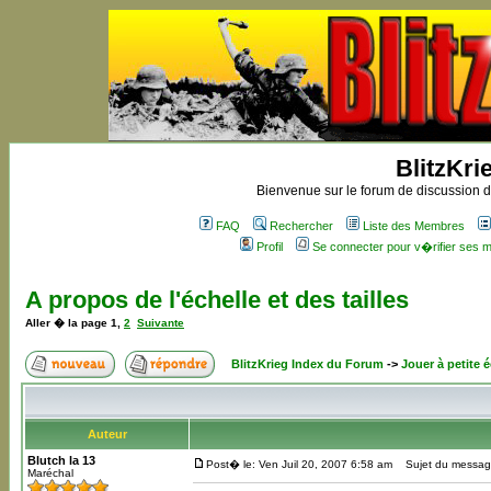
BlitzKri
Bienvenue sur le forum de discussion de
FAQ
Rechercher
Liste des Membres
Profil
Se connecter pour v�rifier ses
A propos de l'échelle et des tailles
Aller � la page
1
,
2
Suivante
BlitzKrieg Index du Forum
->
Jouer à petite é
Auteur
Blutch la 13
Post� le: Ven Juil 20, 2007 6:58 am
Sujet du message: 
Maréchal