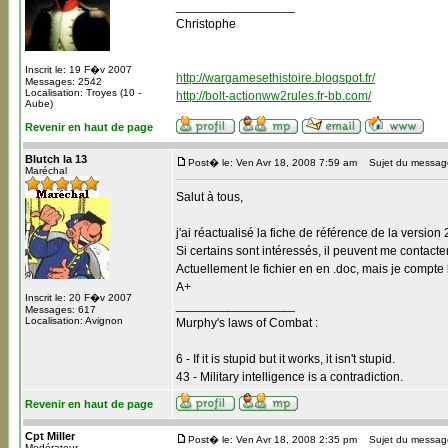
_________________
Christophe
Inscrit le: 19 F�v 2007
http://wargamesethistoire.blogspot.fr/
Messages: 2542
Localisation: Troyes (10 -
http://bolt-actionww2rules.fr-bb.com/
Aube)
Revenir en haut de page
Blutch la 13
Post� le: Ven Avr 18, 2008 7:59 am
Sujet du messag
Maréchal
Salut à tous,
j'ai réactualisé la fiche de référence de la version
Si certains sont intéressés, il peuvent me contact
Actuellement le fichier en en .doc, mais je compte 
A+
Inscrit le: 20 F�v 2007
_________________
Messages: 617
Localisation: Avignon
Murphy's laws of Combat :
6 - If it is stupid but it works, it isn't stupid.
43 - Military intelligence is a contradiction.
Revenir en haut de page
Cpt Miller
Post� le: Ven Avr 18, 2008 2:35 pm
Sujet du messag
Modérateur