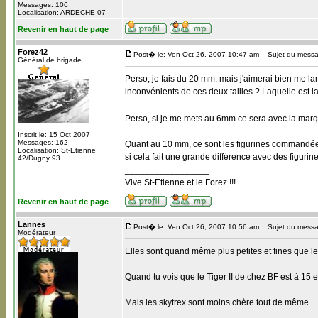
Messages: 106
Localisation: ARDECHE 07
Revenir en haut de page
Forez42
Post� le: Ven Oct 26, 2007 10:47 am
Sujet du messa
Général de brigade
Perso, je fais du 20 mm, mais j'aimerai bien me lanc
inconvénients de ces deux tailles ? Laquelle est l
Perso, si je me mets au 6mm ce sera avec la marqu
Inscrit le: 15 Oct 2007
Messages: 162
Quant au 10 mm, ce sont les figurines commandées p
Localisation: St-Etienne
si cela fait une grande différence avec des figuri
42/Dugny 93
_________________
Vive St-Etienne et le Forez !!!
Revenir en haut de page
Lannes
Post� le: Ven Oct 26, 2007 10:56 am
Sujet du messa
Modérateur
Elles sont quand même plus petites et fines que l
Quand tu vois que le Tiger II de chez BF est à 15
Mais les skytrex sont moins chère tout de même
_________________