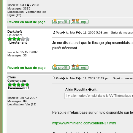
Inscrit le: 03 F�v 2008
Messages: 3315
Localisation: Villefranche de
Rgue (12)
Revenir en haut de page
Darktheft
Post� le: Mer F�v 11, 2009 5:03 am
Sujet du messa
Lieutenant
Je me disai aussi que le flocage ghq resemblais a 
plutôt décevant.
Inscrit le: 25 Oct 2007
Messages: 33
Revenir en haut de page
Chris
Post� le: Mer F�v 11, 2009 12:49 pm
Sujet du mess
Commandant
Alain Roudil a �crit:
Il y a le mode d'emploi dans le VV Thématique 
Inscrit le: 30 Avr 2007
Messages: 84
Localisation: Var (83)
Perso, je m'étais basé sur un tuto disponible sur le
http://www.miniend.com/content-37.html