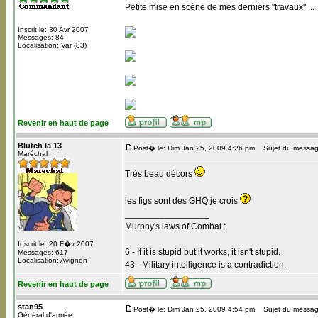
Petite mise en scène de mes derniers "travaux" ...
Inscrit le: 30 Avr 2007
Messages: 84
Localisation: Var (83)
Revenir en haut de page
Blutch la 13
Post� le: Dim Jan 25, 2009 4:26 pm
Sujet du messag
Maréchal
Très beau décors
les figs sont des GHQ je crois
_________________
Murphy's laws of Combat :
Inscrit le: 20 F�v 2007
6 - If it is stupid but it works, it isn't stupid.
Messages: 617
Localisation: Avignon
43 - Military intelligence is a contradiction.
Revenir en haut de page
stan95
Post� le: Dim Jan 25, 2009 4:54 pm
Sujet du messag
Général d'armée