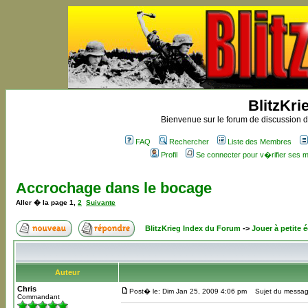
BlitzKri
Bienvenue sur le forum de discussion de
FAQ
Rechercher
Liste des Membres
Profil
Se connecter pour v�rifier ses
Accrochage dans le bocage
Aller � la page
1
,
2
Suivante
BlitzKrieg Index du Forum
->
Jouer à petite é
Auteur
Chris
Post� le: Dim Jan 25, 2009 4:06 pm
Sujet du message
Commandant