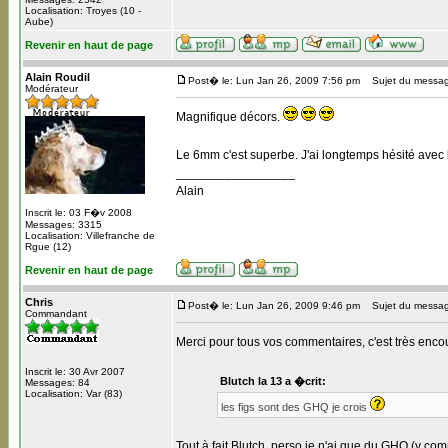
Localisation: Troyes (10 -
Aube)
Revenir en haut de page
Alain Roudil
Post� le: Lun Jan 26, 2009 7:56 pm
Sujet du messag
Modérateur
Magnifique décors.
Le 6mm c'est superbe. J'ai longtemps hésité ave
_________________
Alain
Inscrit le: 03 F�v 2008
Messages: 3315
Localisation: Villefranche de
Rgue (12)
Revenir en haut de page
Chris
Post� le: Lun Jan 26, 2009 9:46 pm
Sujet du messag
Commandant
Merci pour tous vos commentaires, c'est très enc
Inscrit le: 30 Avr 2007
Blutch la 13 a �crit:
Messages: 84
Localisation: Var (83)
les figs sont des GHQ je crois
Tout à fait Blutch, perso je n'ai que du GHQ (y com