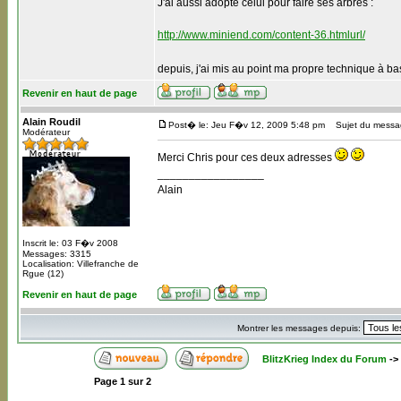
J'ai aussi adopté celui pour faire ses arbres :
http://www.miniend.com/content-36.htmlurl/
depuis, j'ai mis au point ma propre technique à ba
Revenir en haut de page
Alain Roudil
Post� le: Jeu F�v 12, 2009 5:48 pm
Sujet du messa
Modérateur
Merci Chris pour ces deux adresses
_________________
Alain
Inscrit le: 03 F�v 2008
Messages: 3315
Localisation: Villefranche de
Rgue (12)
Revenir en haut de page
Montrer les messages depuis:
BlitzKrieg Index du Forum
->
Page
1
sur
2