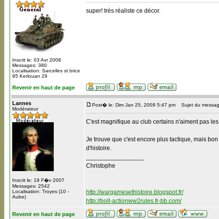
super! très réaliste ce décor.
Inscrit le: 03 Avr 2008
Messages: 380
Localisation: Sarcelles st brice
95 Kerlouan 29
Revenir en haut de page
Lannes
Post� le: Dim Jan 25, 2009 5:47 pm
Sujet du messag
Modérateur
C'est magnifique au club certains n'aiment pas le
Je trouve que c'est encore plus tactique, mais bon l
d'histoire.
_________________
Christophe
Inscrit le: 19 F�v 2007
Messages: 2542
Localisation: Troyes (10 -
http://wargamesethistoire.blogspot.fr/
Aube)
http://bolt-actionww2rules.fr-bb.com/
Revenir en haut de page