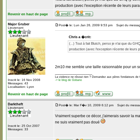
production (avec l'exception récente de leurs par
Revenir en haut de page
Major Gruber
Post� le: Lun Jan 26, 2009 9:53 pm
Sujet du messag
Lieutenant
Chris a �crit:
(...) Tout à fait Blutch, perso je n'ai que du G
production (avec l'exception récente de leurs
2m10 me semble une taille raisonnable pour un sold
_________________
La violence ne résout rien ? Demandez aux pères fondateurs de 
Inscrit le: 16 Nov 2008
-> le blog de Gobano
Messages: 43
Localisation: Lyon
Revenir en haut de page
Darktheft
Post� le: Mar F�v 10, 2009 6:12 pm
Sujet du messa
Lieutenant
Vraiment superbe ce décor, j'aimerais savoir la m
ne suis vraiment pas doué
Inscrit le: 25 Oct 2007
Messages: 33