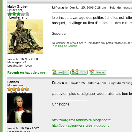
Major Gruber
Post� le: Dim Jan 25, 2009 6:28 pm
Sujet du messag
Lieutenant
le principal avantage des petites échelles est l'effe
bosquet, un village au lieu d'un lieu-dit, des cultu
Superbe.
_________________
La violence ne résout rien ? Demandez aux pères fondateurs de 
-> le blog de Gobano
Inscrit le: 16 Nov 2008
Messages: 43
Localisation: Lyon
Revenir en haut de page
Lannes
Post� le: Dim Jan 25, 2009 6:47 pm
Sujet du messag
Modérateur
ça devient plus stratégique j'adorerais mais bon to
_________________
Christophe
http://wargamesethistoire.blogspot.fr/
http://bolt-actionww2rules.fr-bb.com/
Inscrit le: 19 F�v 2007
Messages: 2542