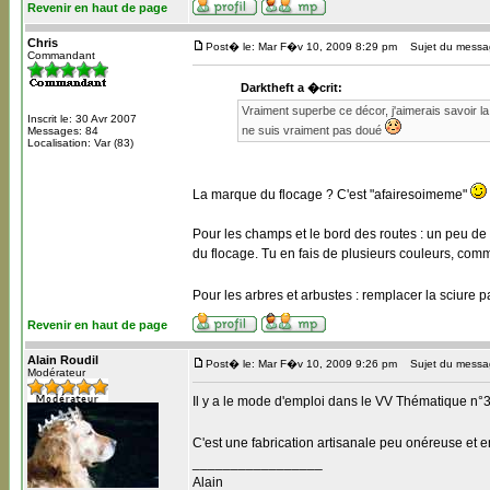
Revenir en haut de page
Chris
Post� le: Mar F�v 10, 2009 8:29 pm
Sujet du messa
Commandant
Darktheft a �crit:
Vraiment superbe ce décor, j'aimerais savoir l
Inscrit le: 30 Avr 2007
ne suis vraiment pas doué
Messages: 84
Localisation: Var (83)
La marque du flocage ? C'est "afairesoimeme"
Pour les champs et le bord des routes : un peu de s
du flocage. Tu en fais de plusieurs couleurs, comm
Pour les arbres et arbustes : remplacer la sciur
Revenir en haut de page
Alain Roudil
Post� le: Mar F�v 10, 2009 9:26 pm
Sujet du messa
Modérateur
Il y a le mode d'emploi dans le VV Thématique n°3
C'est une fabrication artisanale peu onéreuse et e
_________________
Alain