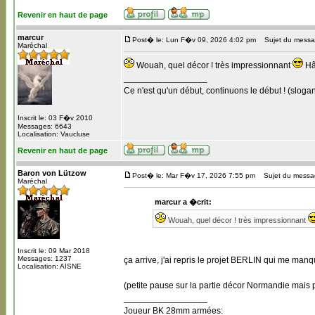
Revenir en haut de page
marcur
Post� le: Lun F�v 09, 2026 4:02 pm
Sujet du messa
Maréchal
Wouah, quel décor ! très impressionnant
Hât
_________________
Ce n'est qu'un début, continuons le début ! (slogan
Inscrit le: 03 F�v 2010
Messages: 6643
Localisation: Vaucluse
Revenir en haut de page
Baron von Lützow
Post� le: Mar F�v 17, 2026 7:55 pm
Sujet du messa
Maréchal
marcur a �crit:
Wouah, quel décor ! très impressionnant
Inscrit le: 09 Mar 2018
Messages: 1237
ça arrive, j'ai repris le projet BERLIN qui me manqu
Localisation: AISNE
(petite pause sur la partie décor Normandie mais 
_________________
Joueur BK 28mm armées: