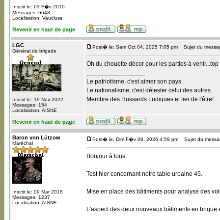
Inscrit le: 03 F�v 2010
Messages: 6643
Localisation: Vaucluse
Revenir en haut de page
LGC
Post� le: Sam Oct 04, 2025 7:05 pm
Sujet du messa
Général de brigade
Oh du chouette décor pour les parties à venir...top
_________________
Le patriotisme, c'est aimer son pays.
Le nationalisme, c'est détester celui des autres.
Membre des Hussards Ludiques et fier de l'être!
Inscrit le: 19 Nov 2022
Messages: 154
Localisation: AISNE
Revenir en haut de page
Baron von Lützow
Post� le: Dim F�v 08, 2026 4:59 pm
Sujet du messa
Maréchal
Bonjour à tous,
Test hier concernant notre table urbaine 45.
Mise en place des bâtiments pour analyse des volum
Inscrit le: 09 Mar 2018
Messages: 1237
Localisation: AISNE
L'aspect des deux nouveaux bâtiments en brique 