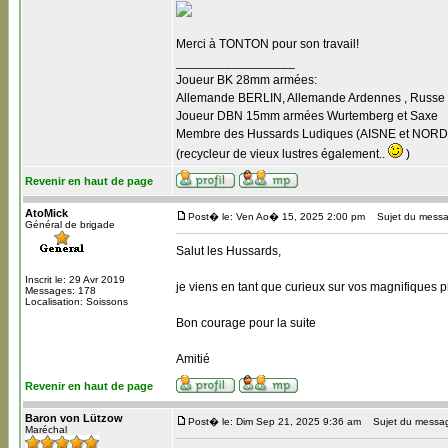
Merci à TONTON pour son travail!
_________________
Joueur BK 28mm armées:
Allemande BERLIN, Allemande Ardennes , Russe B
Joueur DBN 15mm armées Wurtemberg et Saxe
Membre des Hussards Ludiques (AISNE et NORD
(recycleur de vieux lustres également..
)
Revenir en haut de page
AtoMick
Post� le: Ven Ao� 15, 2025 2:00 pm
Sujet du messa
Général de brigade
Salut les Hussards,
Inscrit le: 29 Avr 2019
je viens en tant que curieux sur vos magnifiques pro
Messages: 178
Localisation: Soissons
Bon courage pour la suite
Amitié
Revenir en haut de page
Baron von Lützow
Post� le: Dim Sep 21, 2025 9:36 am
Sujet du messa
Maréchal