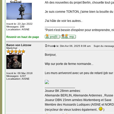
Ah des nouvelles du projet Berlin, chouette tout ça
Je suis comme TONTON, j'aime bien la bouille du p
J'ai hâte de voir les autres..
Inscrit le: 23 Jan 2022
_________________
Messages: 199
Localisation: AISNE
"Point n'est besoin d'espérer pour entreprendre, ni
Revenir en haut de page
Baron von Lützow
Post� le: Dim Avr 06, 2025 8:08 am
Sujet du messag
Maréchal
Bonjour,
Wip sur porte de ferme normande...
Les murs arriveront avec un peu de retard (pb sur 
Inscrit le: 09 Mar 2018
Messages: 1237
Localisation: AISNE
_________________
Joueur BK 28mm armées:
Allemande BERLIN, Allemande Ardennes , Russe B
Joueur DBN 15mm armées Wurtemberg et Saxe
Membre des Hussards Ludiques (AISNE et NORD
(recycleur de vieux lustres également..
)