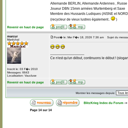
Allemande BERLIN, Allemande Ardennes , Russe B
Joueur DBN 15mm armées Wurtemberg et Saxe
Membre des Hussards Ludiques (AISNE et NORD
(recycleur de vieux lustres également..
)
Revenir en haut de page
marcur
Post� le: Mer F�v 18, 2026 7:36 am
Sujet du messa
Maréchal
_________________
Ce n'est qu'un début, continuons le début ! (slogan
Inscrit le: 03 F�v 2010
Messages: 6643
Localisation: Vaucluse
Revenir en haut de page
Montrer les messages depuis:
BlitzKrieg Index du Forum
->
Page
14
sur
14