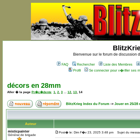
BlitzKri
Bienvenue sur le forum de discussion de
FAQ
Rechercher
Liste des Membres
Profil
Se connecter pour v�rifier ses
décors en 28mm
Aller � la page
Pr�c�dente
1
,
2
,
3
...
12
,
13
,
14
BlitzKrieg Index du Forum
->
Jouer en 25/28
Auteur
misticpainter
Post� le: Dim F�v 23, 2025 3:48 pm
Sujet du messa
Général de brigade