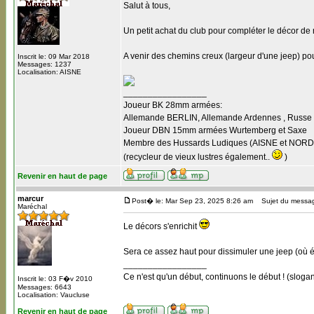
Salut à tous,
Un petit achat du club pour compléter le décor de
A venir des chemins creux (largeur d'une jeep) pour
Inscrit le: 09 Mar 2018
Messages: 1237
Localisation: AISNE
_________________
Joueur BK 28mm armées:
Allemande BERLIN, Allemande Ardennes , Russe B
Joueur DBN 15mm armées Wurtemberg et Saxe
Membre des Hussards Ludiques (AISNE et NORD
(recycleur de vieux lustres également..
)
Revenir en haut de page
marcur
Post� le: Mar Sep 23, 2025 8:26 am
Sujet du messa
Maréchal
Le décors s'enrichit
Sera ce assez haut pour dissimuler une jeep (où é
_________________
Ce n'est qu'un début, continuons le début ! (slogan
Inscrit le: 03 F�v 2010
Messages: 6643
Localisation: Vaucluse
Revenir en haut de page