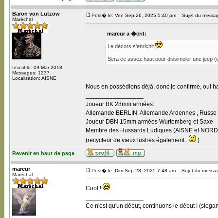
Baron von Lützow
Post� le: Ven Sep 26, 2025 5:40 pm
Sujet du messa
Maréchal
marcur a �crit:
Le décors s'enrichit
Sera ce assez haut pour dissimuler une jeep (o
Inscrit le: 09 Mar 2018
Messages: 1237
Localisation: AISNE
Nous en possédions déjà, donc je confirme, oui h
_________________
Joueur BK 28mm armées:
Allemande BERLIN, Allemande Ardennes , Russe B
Joueur DBN 15mm armées Wurtemberg et Saxe
Membre des Hussards Ludiques (AISNE et NORD
(recycleur de vieux lustres également..
)
Revenir en haut de page
marcur
Post� le: Dim Sep 28, 2025 7:48 am
Sujet du messa
Maréchal
Cool !
_________________
Ce n'est qu'un début, continuons le début ! (slogan