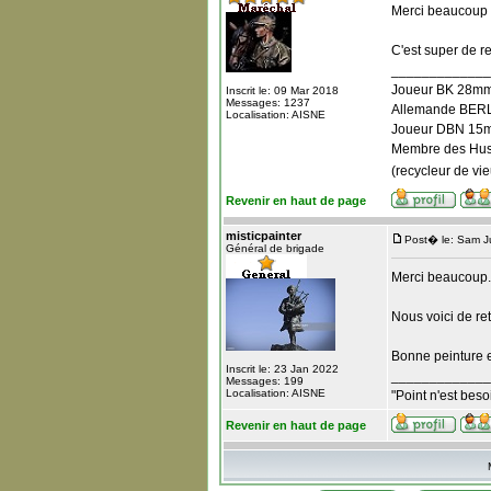
Merci beaucoup à
C'est super de re
_____________
Joueur BK 28mm
Inscrit le: 09 Mar 2018
Messages: 1237
Allemande BERLI
Localisation: AISNE
Joueur DBN 15m
Membre des Hus
(recycleur de vi
Revenir en haut de page
misticpainter
Post� le: Sam Ju
Général de brigade
Merci beaucoup.
Nous voici de ret
Bonne peinture e
Inscrit le: 23 Jan 2022
_____________
Messages: 199
Localisation: AISNE
"Point n'est beso
Revenir en haut de page