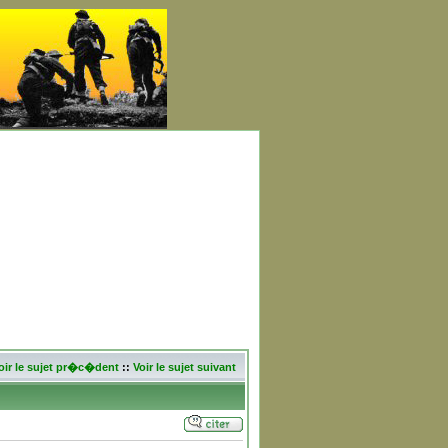
oir le sujet pr�c�dent
::
Voir le sujet suivant