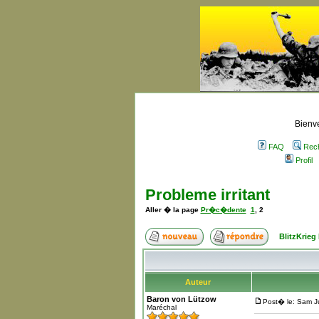
Bienve
FAQ
Rec
Profil
Probleme irritant
Aller � la page
Pr�c�dente
1
,
2
BlitzKrieg
Auteur
Baron von Lützow
Post� le: Sam Ju
Maréchal