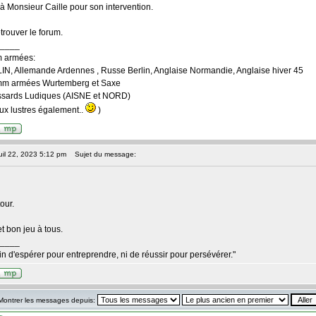
 Monsieur Caille pour son intervention.
trouver le forum.
____
 armées:
N, Allemande Ardennes , Russe Berlin, Anglaise Normandie, Anglaise hiver 45
m armées Wurtemberg et Saxe
sards Ludiques (AISNE et NORD)
eux lustres également..
)
il 22, 2023 5:12 pm
Sujet du message:
our.
t bon jeu à tous.
____
in d'espérer pour entreprendre, ni de réussir pour persévérer."
Montrer les messages depuis: