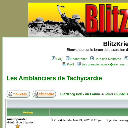
BlitzKri
Bienvenue sur le forum de discussion de
FAQ
Rechercher
Liste des Membres
Profil
Se connecter pour v�rifier ses
Les Amblanciers de Tachycardie
BlitzKrieg Index du Forum
->
Jouer en 25/28
Auteur
misticpainter
Post� le: Mar Mai 23, 2023 8:23 pm
Sujet du message
Général de brigade