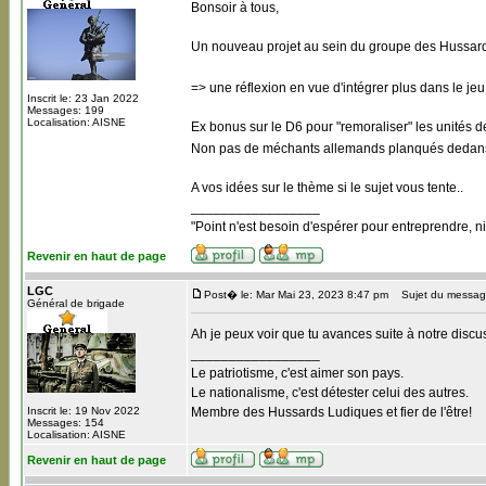
Bonsoir à tous,
Un nouveau projet au sein du groupe des Hussar
=> une réflexion en vue d'intégrer plus dans le jeu
Inscrit le: 23 Jan 2022
Messages: 199
Localisation: AISNE
Ex bonus sur le D6 pour "remoraliser" les unités dé
Non pas de méchants allemands planqués dedans 
A vos idées sur le thème si le sujet vous tente..
_________________
"Point n'est besoin d'espérer pour entreprendre, ni
Revenir en haut de page
LGC
Post� le: Mar Mai 23, 2023 8:47 pm
Sujet du messag
Général de brigade
Ah je peux voir que tu avances suite à notre discuss
_________________
Le patriotisme, c'est aimer son pays.
Le nationalisme, c'est détester celui des autres.
Inscrit le: 19 Nov 2022
Membre des Hussards Ludiques et fier de l'être!
Messages: 154
Localisation: AISNE
Revenir en haut de page