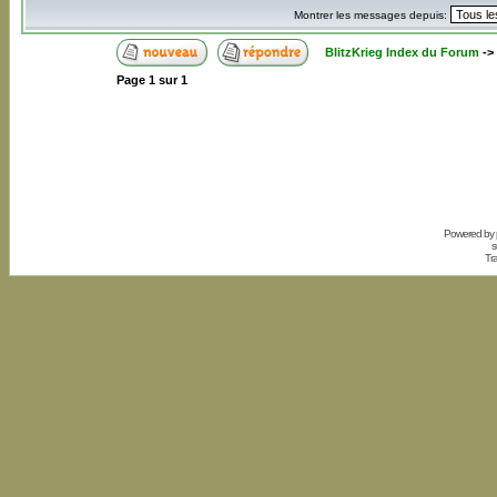
Montrer les messages depuis:
BlitzKrieg Index du Forum
->
Page
1
sur
1
Powered by
s
Tr