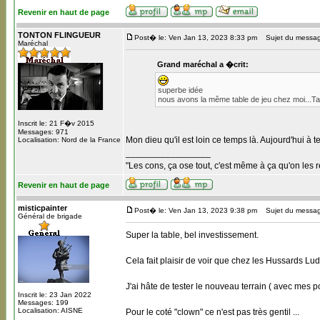
Revenir en haut de page
TONTON FLINGUEUR
Post� le: Ven Jan 13, 2023 8:33 pm
Sujet du messag
Maréchal
Grand maréchal a �crit:
superbe idée
nous avons la même table de jeu chez moi...Table
Inscrit le: 21 F�v 2015
Messages: 971
Mon dieu qu'il est loin ce temps là. Aujourd'hui à
Localisation: Nord de la France
_________________
"Les cons, ça ose tout, c'est même à ça qu'on les r
Revenir en haut de page
misticpainter
Post� le: Ven Jan 13, 2023 9:38 pm
Sujet du messag
Général de brigade
Super la table, bel investissement.
Cela fait plaisir de voir que chez les Hussards Lu
J'ai hâte de tester le nouveau terrain ( avec mes po
Inscrit le: 23 Jan 2022
Messages: 199
Localisation: AISNE
Pour le coté "clown" ce n'est pas très gentil ...