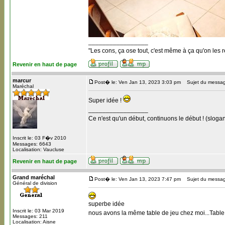
_________________
"Les cons, ça ose tout, c'est même à ça qu'on les r
Revenir en haut de page
marcur
Post� le: Ven Jan 13, 2023 3:03 pm
Sujet du messag
Maréchal
Super idée !
_________________
Ce n'est qu'un début, continuons le début ! (slogan
Inscrit le: 03 F�v 2010
Messages: 6643
Localisation: Vaucluse
Revenir en haut de page
Grand maréchal
Post� le: Ven Jan 13, 2023 7:47 pm
Sujet du messag
Général de division
superbe idée
Inscrit le: 03 Mar 2019
nous avons la même table de jeu chez moi...Table su
Messages: 211
Localisation: Aisne