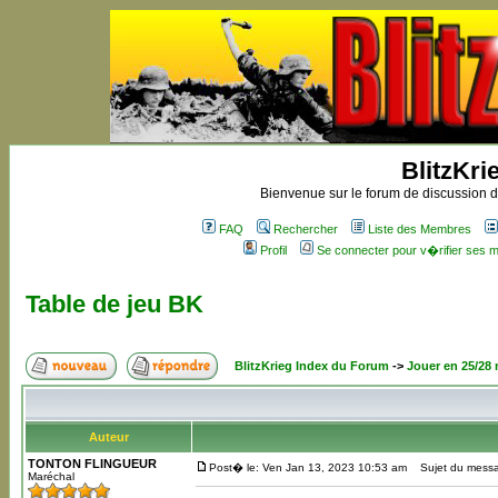
BlitzKri
Bienvenue sur le forum de discussion de
FAQ
Rechercher
Liste des Membres
Profil
Se connecter pour v�rifier ses
Table de jeu BK
BlitzKrieg Index du Forum
->
Jouer en 25/28
Auteur
TONTON FLINGUEUR
Post� le: Ven Jan 13, 2023 10:53 am
Sujet du messag
Maréchal