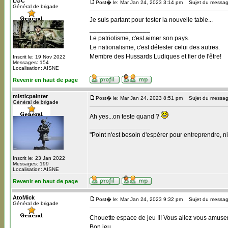
LGC
Post� le: Mar Jan 24, 2023 3:14 pm
Sujet du messag
Général de brigade
Je suis partant pour tester la nouvelle table...
_________________
Le patriotisme, c'est aimer son pays.
Le nationalisme, c'est détester celui des autres.
Membre des Hussards Ludiques et fier de l'être!
Inscrit le: 19 Nov 2022
Messages: 154
Localisation: AISNE
Revenir en haut de page
misticpainter
Post� le: Mar Jan 24, 2023 8:51 pm
Sujet du messag
Général de brigade
Ah yes...on teste quand ?
_________________
"Point n'est besoin d'espérer pour entreprendre, ni
Inscrit le: 23 Jan 2022
Messages: 199
Localisation: AISNE
Revenir en haut de page
AtoMick
Post� le: Mar Jan 24, 2023 9:32 pm
Sujet du messag
Général de brigade
Chouette espace de jeu !!! Vous allez vous amuser
Bon jeu