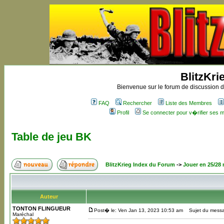
BlitzKri
Bienvenue sur le forum de discussion de
FAQ
Rechercher
Liste des Membres
Profil
Se connecter pour v�rifier ses
Table de jeu BK
BlitzKrieg Index du Forum
->
Jouer en 25/28
Auteur
TONTON FLINGUEUR
Post� le: Ven Jan 13, 2023 10:53 am
Sujet du messag
Maréchal