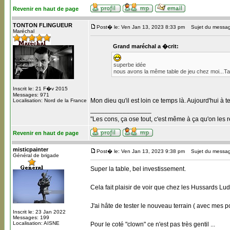
Revenir en haut de page
TONTON FLINGUEUR
Post� le: Ven Jan 13, 2023 8:33 pm
Sujet du messag
Maréchal
Grand maréchal a �crit:
superbe idée
nous avons la même table de jeu chez moi...Table
Inscrit le: 21 F�v 2015
Messages: 971
Mon dieu qu'il est loin ce temps là. Aujourd'hui à
Localisation: Nord de la France
_________________
"Les cons, ça ose tout, c'est même à ça qu'on les r
Revenir en haut de page
misticpainter
Post� le: Ven Jan 13, 2023 9:38 pm
Sujet du messag
Général de brigade
Super la table, bel investissement.
Cela fait plaisir de voir que chez les Hussards Lu
J'ai hâte de tester le nouveau terrain ( avec mes po
Inscrit le: 23 Jan 2022
Messages: 199
Localisation: AISNE
Pour le coté "clown" ce n'est pas très gentil ...