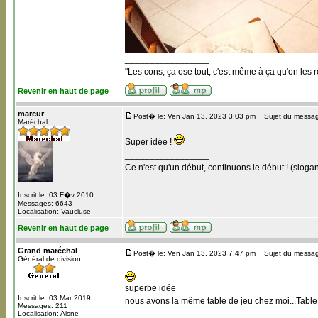
_________________
"Les cons, ça ose tout, c'est même à ça qu'on les r
Revenir en haut de page
marcur
Post� le: Ven Jan 13, 2023 3:03 pm
Sujet du messag
Maréchal
Super idée !
_________________
Ce n'est qu'un début, continuons le début ! (slogan
Inscrit le: 03 F�v 2010
Messages: 6643
Localisation: Vaucluse
Revenir en haut de page
Grand maréchal
Post� le: Ven Jan 13, 2023 7:47 pm
Sujet du messag
Général de division
superbe idée
Inscrit le: 03 Mar 2019
nous avons la même table de jeu chez moi...Table su
Messages: 211
Localisation: Aisne