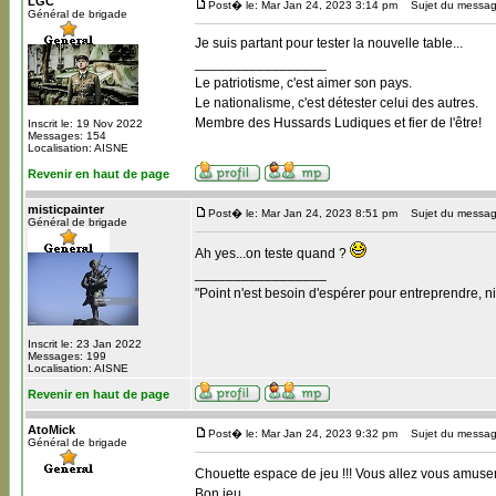
LGC
Post� le: Mar Jan 24, 2023 3:14 pm
Sujet du messag
Général de brigade
Je suis partant pour tester la nouvelle table...
_________________
Le patriotisme, c'est aimer son pays.
Le nationalisme, c'est détester celui des autres.
Membre des Hussards Ludiques et fier de l'être!
Inscrit le: 19 Nov 2022
Messages: 154
Localisation: AISNE
Revenir en haut de page
misticpainter
Post� le: Mar Jan 24, 2023 8:51 pm
Sujet du messag
Général de brigade
Ah yes...on teste quand ?
_________________
"Point n'est besoin d'espérer pour entreprendre, ni
Inscrit le: 23 Jan 2022
Messages: 199
Localisation: AISNE
Revenir en haut de page
AtoMick
Post� le: Mar Jan 24, 2023 9:32 pm
Sujet du messag
Général de brigade
Chouette espace de jeu !!! Vous allez vous amuser
Bon jeu