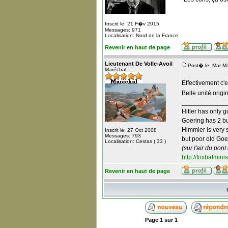
Inscrit le: 21 F�v 2015
Messages: 971
Localisation: Nord de la France
Revenir en haut de page
Lieutenant De Volle-Avoil
Post� le: Mar M
Maréchal
Effectivement c'
Belle unité origi
_____________
Hitler has only g
Goering has 2 but
Himmler is very s
Inscrit le: 27 Oct 2008
Messages: 793
but poor old Goeb
Localisation: Cestas ( 33 )
(sur l'air du pont
http://foxbatmini
Revenir en haut de page
Page
1
sur
1