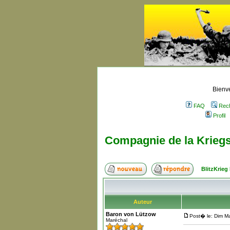
Bienve
FAQ
Rec
Profil
Compagnie de la Krieg
BlitzKrieg
Auteur
Baron von Lützow
Post� le: Dim M
Maréchal