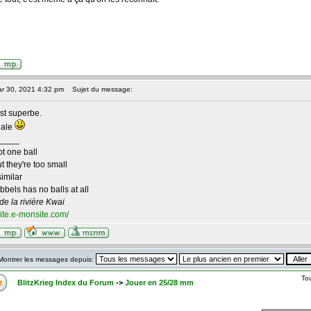
ar 30, 2021 4:32 pm
Sujet du message:
est superbe.
nale
____
ot one ball
 they're too small
imilar
bels has no balls at all
 de la rivière Kwai
site.e-monsite.com/
Montrer les messages depuis:
To
BlitzKrieg Index du Forum
->
Jouer en 25/28 mm