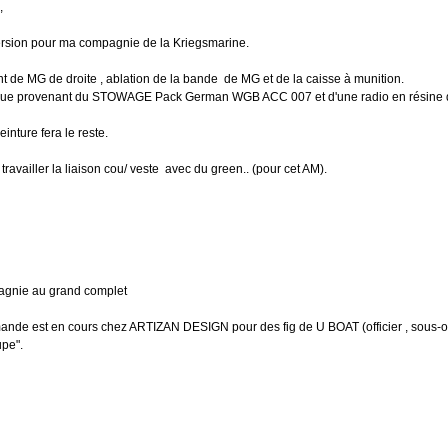
,
ersion pour ma compagnie de la Kriegsmarine.
nt de MG de droite , ablation de la bande de MG et de la caisse à munition.
que provenant du STOWAGE Pack German WGB ACC 007 et d'une radio en résine de 
inture fera le reste.
 travailler la liaison cou/ veste avec du green.. (pour cet AM).
pagnie au grand complet
ande est en cours chez ARTIZAN DESIGN pour des fig de U BOAT (officier , sous-o
upe".