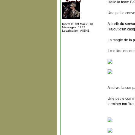
Hello la team BK
Une petite conv
A partir du serva
Inscrit le: 09 Mar 2018
Messages: 1237
Rajout d'un cas
Localisation: AISNE
La magie de la pe
Il me faut encore
A suivre la com
Une petite comm
terminer ma "tro