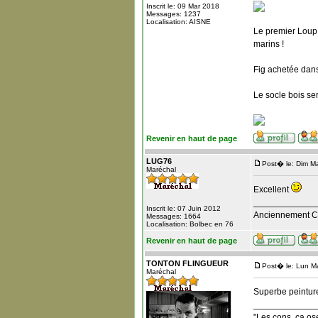
Inscrit le: 09 Mar 2018
Messages: 1237
Localisation: AISNE
Le premier Loup 
marins !
Fig achetée dans
Le socle bois se
Revenir en haut de page
LUG76
Post� le: Dim M
Maréchal
Excellent
_____________
Inscrit le: 07 Juin 2012
Anciennement Che
Messages: 1664
Localisation: Bolbec en 76
Revenir en haut de page
TONTON FLINGUEUR
Post� le: Lun M
Maréchal
Superbe peintu
_____________
"Les cons, ça ose