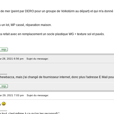
de mer (peint par DERO pour un groupe de Volkstürm au départ) et qui m'a donné
 un lot, MP cassé, réparation maison.
ra refait avec en remplacement un socle plastique WG + texture sol et pavés.
ar 28, 2021 6:56 pm
Sujet du message:
____
wbacca, mais j'ai changé de fournisseur internet, donc plus l'adresse E Mail pou
ar 29, 2021 7:03 pm
Sujet du message:
re
____
 tout, c'est même à ça qu'on les reconnaît."