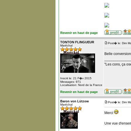
Revenir en haut de page
TONTON FLINGUEUR
Post� le: Dim M
Maréchal
Belle conversion,
_____________
"Les cons, ça ose
Inscrit le: 21 F�v 2015
Messages: 971
Localisation: Nord de la France
Revenir en haut de page
Baron von Lützow
Post� le: Dim M
Maréchal
Merci
Une vue d'ensemb