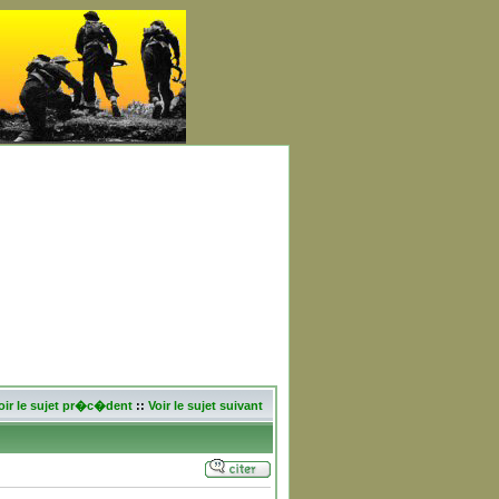
oir le sujet pr�c�dent
::
Voir le sujet suivant