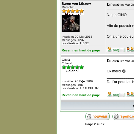
Baron von Lützow
Post� le: Mar O
Maréchal
No pb GINO.
Afin de pouvoir r
On a une couleur 
Inscrit le: 09 Mar 2018
Messages: 1237
Localisation: AISNE
Revenir en haut de page
GINO
Post� le: Mar O
Colonel
Ok merci 😃
_____________
Inscrit le: 26 F�v 2007
De l'or pour les 
Messages: 106
Localisation: ARDECHE 07
Revenir en haut de page
Page
2
sur
2