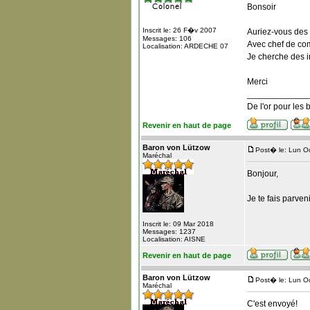
Bonsoir
Inscrit le: 26 F�v 2007
Auriez-vous des 
Messages: 106
Avec chef de com
Localisation: ARDECHE 07
Je cherche des i
Merci
_____________
De l'or pour les 
Revenir en haut de page
Baron von Lützow
Post� le: Lun O
Maréchal
Bonjour,
Je te fais parven
Inscrit le: 09 Mar 2018
Messages: 1237
Localisation: AISNE
Revenir en haut de page
Baron von Lützow
Post� le: Lun O
Maréchal
C'est envoyé!