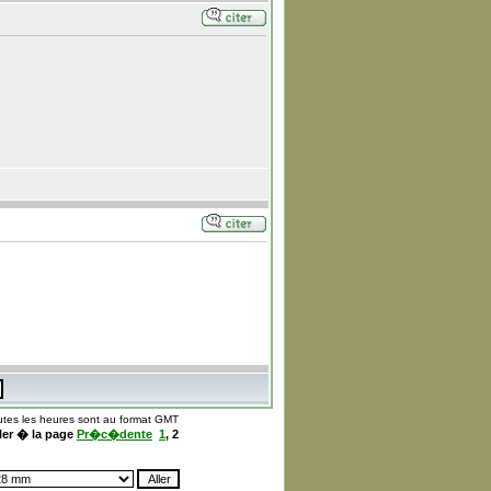
utes les heures sont au format GMT
ler � la page
Pr�c�dente
1
,
2