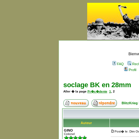
Bienve
FAQ
Rec
Profil
soclage BK en 28mm
Aller � la page
Pr�c�dente
1
,
2
BlitzKrieg
Auteur
GINO
Post� le: Dim O
Colonel