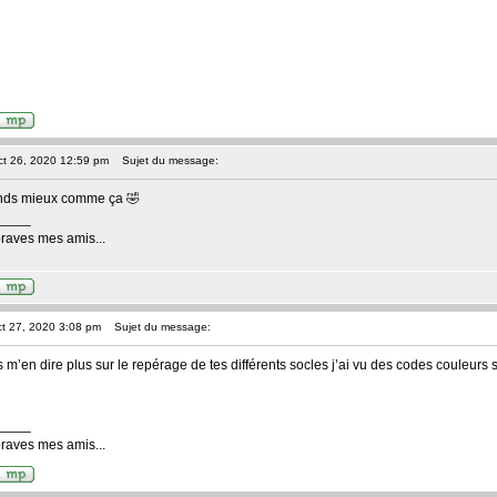
ct 26, 2020 12:59 pm
Sujet du message:
nds mieux comme ça 🤣
____
braves mes amis...
ct 27, 2020 3:08 pm
Sujet du message:
 m’en dire plus sur le repérage de tes différents socles j’ai vu des codes couleurs s
____
braves mes amis...