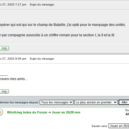
ct 27, 2020 7:17 pm
Sujet du message:
epérer qui est qui sur le champ de Bataille, j'ai opté pour le marquage des unités.
par compagnie associée à un chiffre romain pour la section I, la II et la III.
ct 27, 2020 9:56 pm
Sujet du message:
____
braves mes amis...
Montrer les messages depuis:
To
BlitzKrieg Index du Forum
->
Jouer en 25/28 mm
Al
Sauter vers: