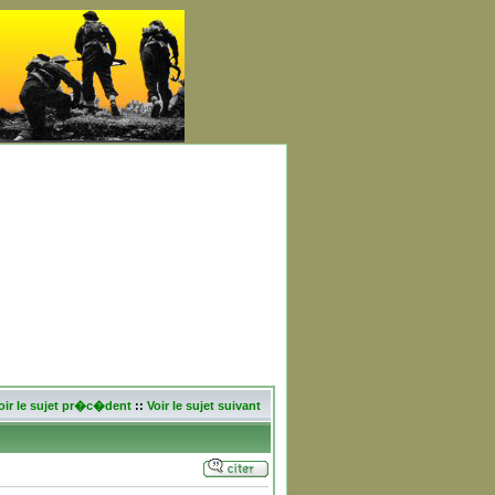
oir le sujet pr�c�dent
::
Voir le sujet suivant