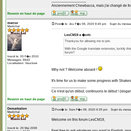
_________________
Anciennement Chewbacca, mais j'ai changé de four
Revenir en haut de page
marcur
Post� le: Jeu F�v 06, 2020 8:40 pm
Sujet du messag
Maréchal
LesCM19 a �crit:
Thankyou for allowing me to join.
With the Google translate extension, luckily this
forum?
Inscrit le: 03 F�v 2010
Messages: 6643
Localisation: Vaucluse
Why not ? Welcome aboard !
It's time for us to make some progress with Shake
_________________
Ce n'est qu'un début, continuons le début ! (slogan
Revenir en haut de page
Demarkation
Post� le: Sam F�v 08, 2020 6:35 pm
Sujet du mess
Maréchal
Welcome on this forum LesCM19,
Inscrit le: 26 Mai 2008
Feel free to ask whatever you want in English, pro