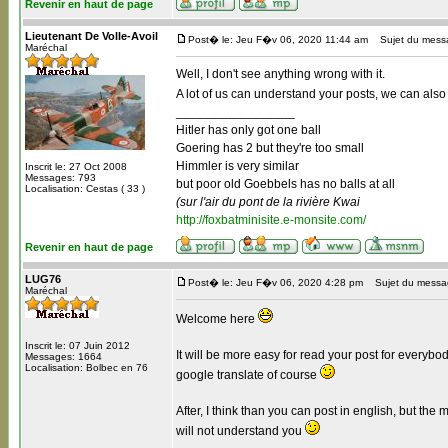
Revenir en haut de page
Lieutenant De Volle-Avoil
Post� le: Jeu F�v 06, 2020 11:44 am
Sujet du mess
Maréchal
Well, I don't see anything wrong with it.
A lot of us can understand your posts, we can also
_________________
Hitler has only got one ball
Goering has 2 but they're too small
Himmler is very similar
Inscrit le: 27 Oct 2008
Messages: 793
but poor old Goebbels has no balls at all
Localisation: Cestas ( 33 )
(sur l'air du pont de la rivière Kwai
http://foxbatminisite.e-monsite.com/
Revenir en haut de page
LUG76
Post� le: Jeu F�v 06, 2020 4:28 pm
Sujet du messa
Maréchal
Welcome here
Inscrit le: 07 Juin 2012
It will be more easy for read your post for everybo
Messages: 1664
Localisation: Bolbec en 76
google translate of course
After, I think than you can post in english, but the
will not understand you