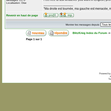
Messages: 2173
Localisation: Oise
_________________
"Ma droite est tournée, ma gauche est menacée, mon 
Revenir en haut de page
Montrer les messages depuis:
BlitzKrieg Index du Forum
->
Page
1
sur
1
Powered by
s
Tr