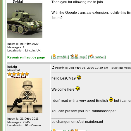
Thankyou for allowing me to join.
With the Google translate extension, luckily this En
forum?
Inscrit le: 05 F�v 2020
Messages: 1
Localisation: Lincoln, UK
Revenir en haut de page
ludzig
Post� le: Jeu F�v 06, 2020 10:39 am
Sujet du mess
Maréchal
hello LesCM19
Welcome here
I don' read with a very good English
but i can u
You can present you in "Trombinoscope"
_________________
Inscrit le: 21 D�c 2011
Le changement c'est maintenant
Messages: 2245
Localisation: 91 - Crosne