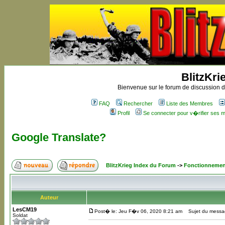
BlitzKri
Bienvenue sur le forum de discussion de
FAQ
Rechercher
Liste des Membres
Profil
Se connecter pour v�rifier ses
Google Translate?
BlitzKrieg Index du Forum
->
Fonctionnemen
Auteur
LesCM19
Post� le: Jeu F�v 06, 2020 8:21 am
Sujet du messag
Soldat