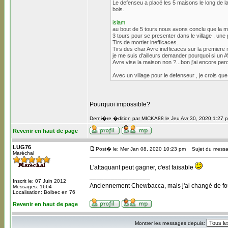
Le defenseu a placé les 5 maisons le long de 
bois.
islam
au bout de 5 tours nous avons conclu que la mis
3 tours pour se presenter dans le village , une 
Tirs de mortier inefficaces.
Tirs des char Avre inefficaces sur la premiere
je me suis d'ailleurs demander pourquoi si un AVR
Avre vise la maison non ?...bon j'ai encore per
Avec un village pour le defenseur , je crois que c
Pourquoi impossible?
Derni�re �dition par MICKA88 le Jeu Avr 30, 2020 1:27 p
Revenir en haut de page
LUG76
Post� le: Mer Jan 08, 2020 10:23 pm
Sujet du messa
Maréchal
L'attaquant peut gagner, c'est faisable
_________________
Inscrit le: 07 Juin 2012
Anciennement Chewbacca, mais j'ai changé de four
Messages: 1664
Localisation: Bolbec en 76
Revenir en haut de page
Montrer les messages depuis: