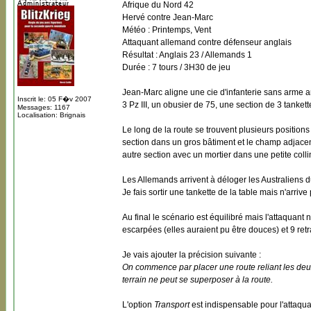
Afrique du Nord 42
Hervé contre Jean-Marc
Météo : Printemps, Vent
Attaquant allemand contre défenseur anglais
Résultat : Anglais 23 / Allemands 1
Durée : 7 tours / 3H30 de jeu
Jean-Marc aligne une cie d'infanterie sans arme ant
Inscrit le: 05 F�v 2007
3 Pz III, un obusier de 75, une section de 3 tanket
Messages: 1167
Localisation: Brignais
Le long de la route se trouvent plusieurs positions
section dans un gros bâtiment et le champ adjacen
autre section avec un mortier dans une petite coll
Les Allemands arrivent à déloger les Australiens
Je fais sortir une tankette de la table mais n'arriv
Au final le scénario est équilibré mais l'attaquant 
escarpées (elles auraient pu être douces) et 9 re
Je vais ajouter la précision suivante :
On commence par placer une route reliant les deux
terrain ne peut se superposer à la route.
L'option
Transport
est indispensable pour l'attaqua