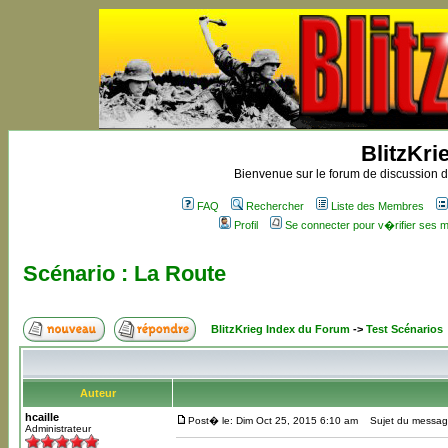
BlitzKri
Bienvenue sur le forum de discussion de
FAQ
Rechercher
Liste des Membres
Profil
Se connecter pour v�rifier ses
Scénario : La Route
BlitzKrieg Index du Forum
->
Test Scénarios
Auteur
hcaille
Post� le: Dim Oct 25, 2015 6:10 am
Sujet du message
Administrateur