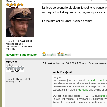
Maréchal
j'ai joue ce scénario plusieurs fois et je le trouve tr
A chaque fois l'attaquant à gagné, mais pas sans m
_________________
La victoire est brillante, l"échec est mat
Inscrit le: 14 Ao� 2008
Messages: 864
Localisation: LE HAVRE
(76600)
Revenir en haut de page
MICKA88
Post� le: Mer Jan 08, 2020 4:02 pm
Sujet du messag
Soldat
michoD a �crit:
Bonjour ,
Inscrit le: 07 Jan 2020
nous avons joué au scenario
dentifrice siwak
l
Messages: 3
Les elements de terrains ont été selectionnés 
Le defenseur est tombé sur un village un bois .
Lattaquant 3 maisons
dc jeans
une colline et 
OB def . Section reduite , + PZF + 1 stug
musc 
OB Att . inf reduite + 4 cronwell + 2 Churchill
Je fais le resumé de memoire , il peut t y avoi