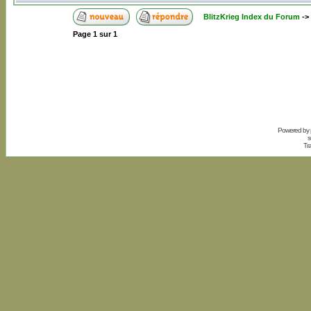
BlitzKrieg Index du Forum
->
Page
1
sur
1
Powered by
s
Tr