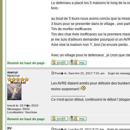
Le defenseu a placé les 5 maisons le long de la 
bois.
au bout de 5 tours nous avons conclu que la missio
3 tours pour se presenter dans le village , une par
Tirs de mortier inefficaces.
Tirs des char Avre inefficaces sur la premiere masio
je me suis d'ailleurs demander pourquoi si un AVRE t
Avre vise la maison non ?...bon j'ai encore perdu .
Avec un village pour le defenseur , je crois que cle 
Revenir en haut de page
marcur
Post� le: Sam Avr 22, 2017 7:01 am
Sujet du messag
Maréchal
Les AVRE étaient armés pour détruire des bunkers...
moins surprenant !
_________________
Ce n'est qu'un début, continuons le début ! (slogan
Inscrit le: 03 F�v 2010
Messages: 6643
Localisation: Vaucluse
Revenir en haut de page
RV
Post� le: Lun Avr 24, 2017 8:22 am
Sujet du messag