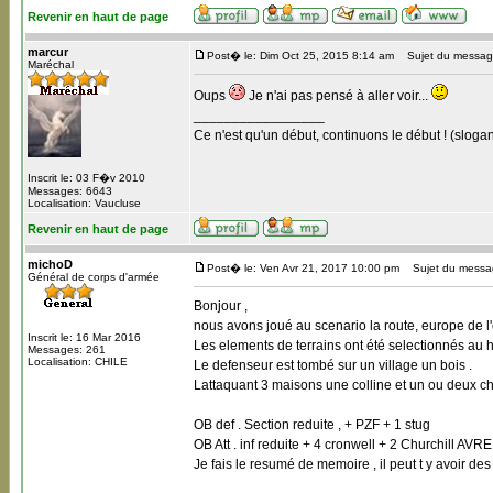
Revenir en haut de page
marcur
Post� le: Dim Oct 25, 2015 8:14 am
Sujet du messag
Maréchal
Oups
Je n'ai pas pensé à aller voir...
_________________
Ce n'est qu'un début, continuons le début ! (slogan
Inscrit le: 03 F�v 2010
Messages: 6643
Localisation: Vaucluse
Revenir en haut de page
michoD
Post� le: Ven Avr 21, 2017 10:00 pm
Sujet du messa
Général de corps d'armée
Bonjour ,
nous avons joué au scenario la route, europe de l
Inscrit le: 16 Mar 2016
Les elements de terrains ont été selectionnés au h
Messages: 261
Localisation: CHILE
Le defenseur est tombé sur un village un bois .
Lattaquant 3 maisons une colline et un ou deux c
OB def . Section reduite , + PZF + 1 stug
OB Att . inf reduite + 4 cronwell + 2 Churchill AVR
Je fais le resumé de memoire , il peut t y avoir de