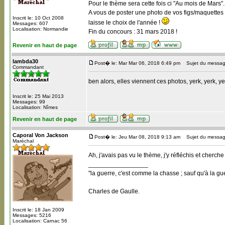
Pour le thème sera cette fois ci "Au mois de Mars".
A vous de poster une photo de vos figs/maquettes 
Inscrit le: 10 Oct 2008
laisse le choix de l'année !
Messages: 607
Localisation: Normandie
Fin du concours : 31 mars 2018 !
Revenir en haut de page
lambda30
Post� le: Mar Mar 06, 2018 6:49 pm
Sujet du messag
Commandant
ben alors, elles viennent ces photos, yerk, yerk, y
Inscrit le: 25 Mai 2013
Messages: 99
Localisation: Nîmes
Revenir en haut de page
Caporal Von Jackson
Post� le: Jeu Mar 08, 2018 9:13 am
Sujet du messag
Maréchal
Ah, j'avais pas vu le thème, j'y réfléchis et cherche 
_________________
"la guerre, c'est comme la chasse ; sauf qu'à la guer
Charles de Gaulle.
Inscrit le: 18 Jan 2009
Messages: 5216
Localisation: Carnac 56