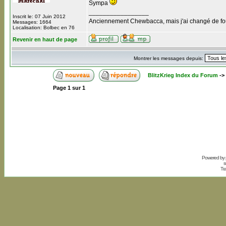
Sympa
_________________
Inscrit le: 07 Juin 2012
Anciennement Chewbacca, mais j'ai changé de four
Messages: 1664
Localisation: Bolbec en 76
Revenir en haut de page
Montrer les messages depuis:
BlitzKrieg Index du Forum
->
Page
1
sur
1
Powered by
s
Tr