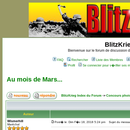
BlitzKri
Bienvenue sur le forum de discussion de
FAQ
Rechercher
Liste des Membres
Profil
Se connecter pour v�rifier ses
Au mois de Mars...
BlitzKrieg Index du Forum
->
Concours phot
Auteur
Wismerhill
Post� le: Dim F�v 18, 2018 5:24 pm
Sujet du message
Maréchal