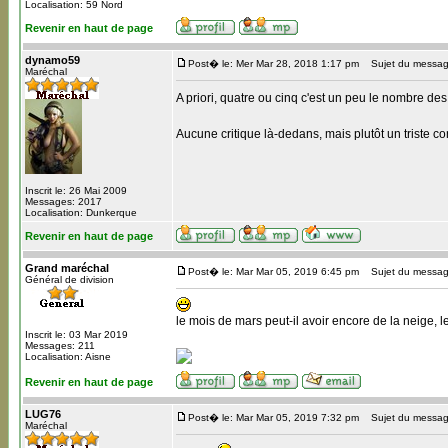
Localisation: 59 Nord
Revenir en haut de page
dynamo59
Post� le: Mer Mar 28, 2018 1:17 pm
Sujet du messag
Maréchal
A priori, quatre ou cinq c'est un peu le nombre de
Aucune critique là-dedans, mais plutôt un triste con
Inscrit le: 26 Mai 2009
Messages: 2017
Localisation: Dunkerque
Revenir en haut de page
Grand maréchal
Post� le: Mar Mar 05, 2019 6:45 pm
Sujet du messag
Général de division
le mois de mars peut-il avoir encore de la neige, 
Inscrit le: 03 Mar 2019
Messages: 211
Localisation: Aisne
Revenir en haut de page
LUG76
Post� le: Mar Mar 05, 2019 7:32 pm
Sujet du messag
Maréchal