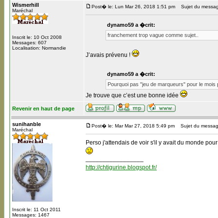
Wismerhill
Post� le: Lun Mar 26, 2018 1:51 pm
Sujet du messag
Maréchal
dynamo59 a �crit:
franchement trop vague comme sujet..
Inscrit le: 10 Oct 2008
Messages: 607
Localisation: Normandie
J’avais prévenu !
dynamo59 a �crit:
Pourquoi pas "jeu de marqueurs" pour le mois p
Je trouve que c’est une bonne idée
Revenir en haut de page
sunihanble
Post� le: Mar Mar 27, 2018 5:49 pm
Sujet du messag
Maréchal
Perso j'attendais de voir s'il y avait du monde pou
_________________
http://chtigurine.blogspot.fr/
Inscrit le: 11 Oct 2011
Messages: 1467