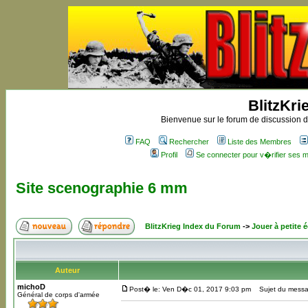
BlitzKri
Bienvenue sur le forum de discussion de
FAQ
Rechercher
Liste des Membres
Profil
Se connecter pour v�rifier ses
Site scenographie 6 mm
BlitzKrieg Index du Forum
->
Jouer à petite é
Auteur
michoD
Post� le: Ven D�c 01, 2017 9:03 pm
Sujet du messag
Général de corps d'armée