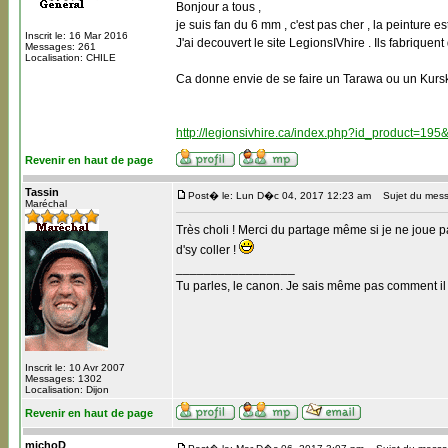
Bonjour a tous ,
je suis fan du 6 mm , c'est pas cher , la peinture 
Inscrit le: 16 Mar 2016
J'ai decouvert le site LegionsIVhire . Ils fabrique
Messages: 261
Localisation: CHILE
Ca donne envie de se faire un Tarawa ou un Kursk
http://legionsivhire.ca/index.php?id_product=195
Revenir en haut de page
Tassin
Post� le: Lun D�c 04, 2017 12:23 am
Sujet du mess
Maréchal
Très choli ! Merci du partage même si je ne joue 
d'sy coller !
_________________
Tu parles, le canon. Je sais même pas comment il
Inscrit le: 10 Avr 2007
Messages: 1302
Localisation: Dijon
Revenir en haut de page
michoD