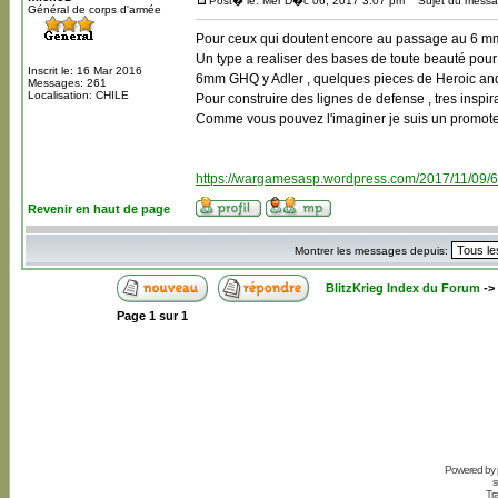
Post� le: Mer D�c 06, 2017 3:07 pm
Sujet du messa
Général de corps d'armée
Pour ceux qui doutent encore au passage au 6 mm
Un type a realiser des bases de toute beauté pour 
Inscrit le: 16 Mar 2016
6mm GHQ y Adler , quelques pieces de Heroic and 
Messages: 261
Localisation: CHILE
Pour construire des lignes de defense , tres inspira
Comme vous pouvez l'imaginer je suis un promote
https://wargamesasp.wordpress.com/2017/11/09/6
Revenir en haut de page
Montrer les messages depuis:
BlitzKrieg Index du Forum
->
Page
1
sur
1
Powered by
s
Tr