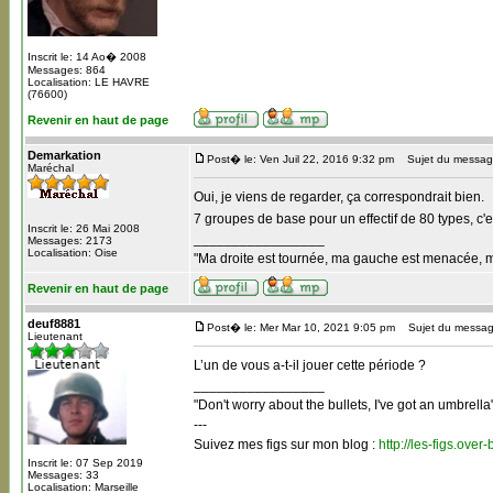
Inscrit le: 14 Ao� 2008
Messages: 864
Localisation: LE HAVRE
(76600)
Revenir en haut de page
Demarkation
Post� le: Ven Juil 22, 2016 9:32 pm
Sujet du messag
Maréchal
Oui, je viens de regarder, ça correspondrait bien.
7 groupes de base pour un effectif de 80 types, c'
Inscrit le: 26 Mai 2008
_________________
Messages: 2173
Localisation: Oise
"Ma droite est tournée, ma gauche est menacée, mon 
Revenir en haut de page
deuf8881
Post� le: Mer Mar 10, 2021 9:05 pm
Sujet du messag
Lieutenant
L’un de vous a-t-il jouer cette période ?
_________________
"Don't worry about the bullets, I've got an umbrella
---
Suivez mes figs sur mon blog :
http://les-figs.over
Inscrit le: 07 Sep 2019
Messages: 33
Localisation: Marseille