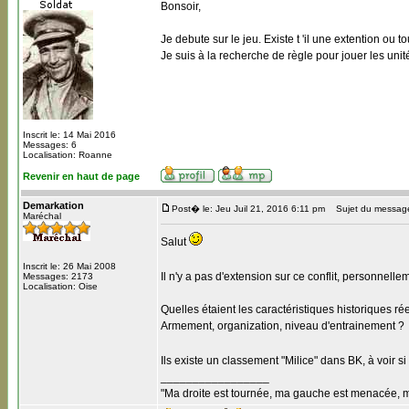
Bonsoir,
Je debute sur le jeu. Existe t 'il une extention ou
Je suis à la recherche de règle pour jouer les unit
Inscrit le: 14 Mai 2016
Messages: 6
Localisation: Roanne
Revenir en haut de page
Demarkation
Post� le: Jeu Juil 21, 2016 6:11 pm
Sujet du messag
Maréchal
Salut
Inscrit le: 26 Mai 2008
Il n'y a pas d'extension sur ce conflit, personnellem
Messages: 2173
Localisation: Oise
Quelles étaient les caractéristiques historiques ré
Armement, organization, niveau d'entrainement ?
Ils existe un classement "Milice" dans BK, à voir 
_________________
"Ma droite est tournée, ma gauche est menacée, mon 