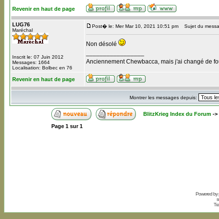
Revenir en haut de page
LUG76
Post� le: Mer Mar 10, 2021 10:51 pm
Sujet du messa
Maréchal
Non désolé
_________________
Inscrit le: 07 Juin 2012
Anciennement Chewbacca, mais j'ai changé de four
Messages: 1664
Localisation: Bolbec en 76
Revenir en haut de page
Montrer les messages depuis:
BlitzKrieg Index du Forum
->
Page
1
sur
1
Powered by
s
Tr