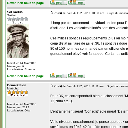
Revenir en haut de page
Sol Karlus
Post� le: Ven Juil 22, 2016 10:33 am
Sujet du messa
Soldat
1 hmg par cie, armement individuel ancien pour l'
d'artillerie. Les vehicules blindés sont des vehicul
Ces milices sont des regroupements ,plus ou moins s
coup d'etat militaire de juillet 36. Ils sont tres do
80 et 150 hommes commandé par un officier elu pa
generalement elevé voir fanatique. Certaines uni
Inscrit le: 14 Mai 2016
Messages: 6
Localisation: Roanne
Revenir en haut de page
Demarkation
Post� le: Ven Juil 22, 2016 11:11 am
Sujet du messa
Maréchal
Pour BK, ça correspondrait bien au classement "M
12,7mm etc...).
Inscrit le: 26 Mai 2008
Messages: 2173
Localisation: Oise
L'entrainement serait "Conscrit" et le moral "Déter
Vu le niveau d'encadrement, je pense que deux u
soviétiques en 1941-42 (chef de compagnie + co