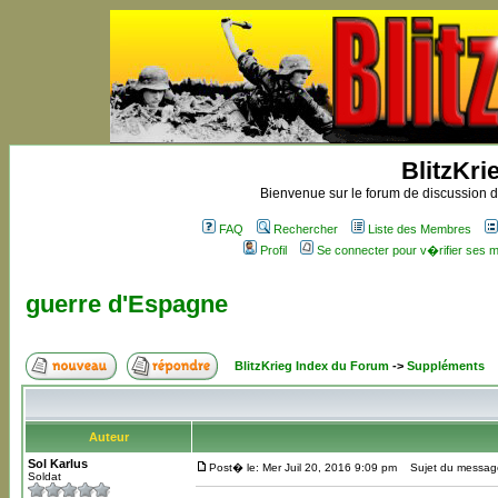
BlitzKri
Bienvenue sur le forum de discussion de
FAQ
Rechercher
Liste des Membres
Profil
Se connecter pour v�rifier ses
guerre d'Espagne
BlitzKrieg Index du Forum
->
Suppléments
Auteur
Sol Karlus
Post� le: Mer Juil 20, 2016 9:09 pm
Sujet du message
Soldat