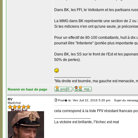
Dans BK, les FFI, le Volksturm et les partisans russ
La MMG dans BK représente une section de 2 ou 3
Si tes miliciens n'en ont qu'une seule, je préconi
Pour un effectif de 80-100 combattants, huit à d
pourrait être "Infanterie" (portée plus importante 
Dans BK, les SS sur le front de l'Est et les japonai
50% de pertes).
_________________
"Ma droite est tournée, ma gauche est menacée, mon 
Revenir en haut de page
RV
Post� le: Ven Juil 22, 2016 5:26 pm
Sujet du messag
Maréchal
cela correspond à la liste FFI/ résistant francais p
_________________
La victoire est brillante, l"échec est mat