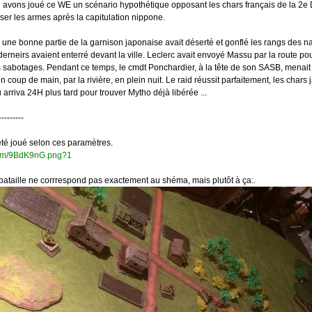
 avons joué ce WE un scénario hypothétique opposant les chars français de la 2e 
er les armes après la capitulation nippone.
, une bonne partie de la garnison japonaise avait déserté et gonflé les rangs des 
erneirs avaient enterré devant la ville. Leclerc avait envoyé Massu par la route pour
s sabotages. Pendant ce temps, le cmdt Ponchardier, à la tête de son SASB, menait
un coup de main, par la rivière, en plein nuit. Le raid réussit parfaitement, les chars
u arriva 24H plus tard pour trouver Mytho déjà libérée ...
---------
été joué selon ces paramètres.
.com/9BdK9nG.png?1
ataille ne corrrespond pas exactement au shéma, mais plutôt à ça:.