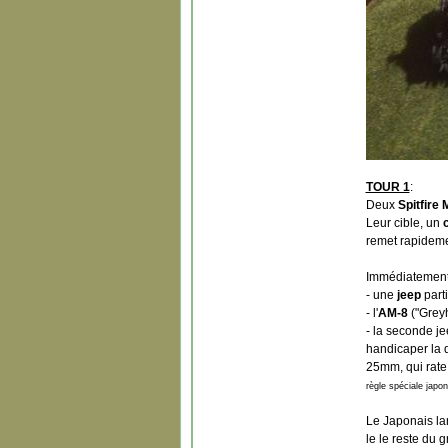
TOUR 1
:
Deux
Spitfire 
Leur cible, un
remet rapideme
Immédiatement,
- une
jeep
parti
- l'
AM-8
("Greyh
- la seconde je
handicaper la 
25mm, qui rate
règle spéciale japon
Le Japonais lan
le le reste du 