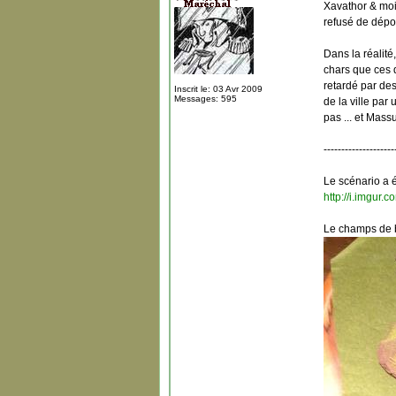
Xavathor & moi
refusé de dépos
Dans la réalité
chars que ces d
retardé par de
Inscrit le: 03 Avr 2009
Messages: 595
de la ville par 
pas ... et Mass
--------------------
Le scénario a 
http://i.imgur
Le champs de b