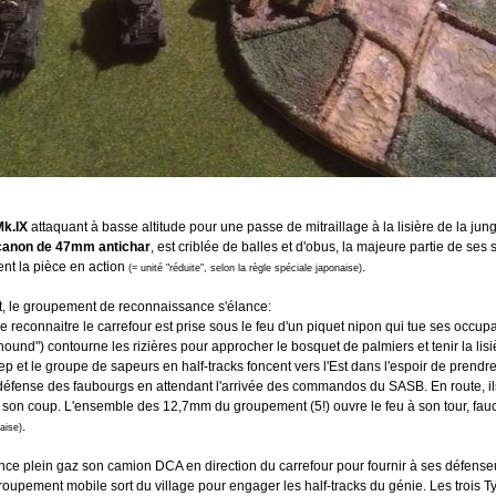
Mk.IX
attaquant à basse altitude pour une passe de mitraillage à la lisière de la jung
canon de 47mm antichar
, est criblée de balles et d'obus, la majeure partie de ses
nt la pièce en action
.
(= unité "réduite", selon la règle spéciale japonaise)
 le groupement de reconnaissance s'élance:
e reconnaitre le carrefour est prise sous le feu d'un piquet nipon qui tue ses occup
ound") contourne les rizières pour approcher le bosquet de palmiers et tenir la lisi
ep et le groupe de sapeurs en half-tracks foncent vers l'Est dans l'espoir de prend
défense des faubourgs en attendant l'arrivée des commandos du SASB. En route, ils
 son coup. L'ensemble des 12,7mm du groupement (5!) ouvre le feu à son tour, fau
.
aise)
ce plein gaz son camion DCA en direction du carrefour pour fournir à ses défenseur
groupement mobile sort du village pour engager les half-tracks du génie. Les trois T