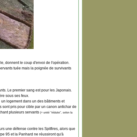
le, donnent le coup d'envoi de l'opération.
 servants tuée mais la poignée de survivants
ants. Le premier sang est pour les Japonais.
ère sous ses feux.
re un logement dans un des bâtiments et
 sont pris pour cible par un canon antichar de
chant plusieurs servants
(= unité "réduite", selon la
s une défense contre les Spitfires, alors que
ype 95 et la Panhard ne réussiront qu'à