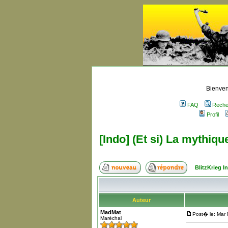
Bienven
FAQ
Reche
Profil
[Indo] (Et si) La mythique
BlitzKrieg 
Auteur
MadMat
Post� le: Mar
Maréchal