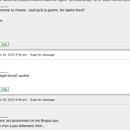
____
comme la chasse ; sauf qu'à la guerre, les lapins tirent".
e.
an 16, 2013 5:50 pm
Sujet du message:
____
eget bezañ saotret
an 16, 2013 6:46 pm
Sujet du message:
____
nce, les prisonniers on les flingue pas.
n n'en a pas tellement, hein...