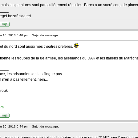
is mais tes peintures sont particulièrement réussies. Barca a un sacré coup de pinc
____
eget bezañ saotret
an 16, 2013 5:40 pm
Sujet du message:
t et du nord sont aussi mes théàtres préférés.
tionne les troupes de la 8e armée, les allemands du DAK et les italiens du Maréc
____
nce, les prisonniers on les flingue pas.
n n'en a pas tellement, hein...
brouk
_____________
com
an 16, 2013 5:44 pm
Sujet du message:
s -assez de joueurs motivés dans la région- un beau projet "DAK" pour l'année proc