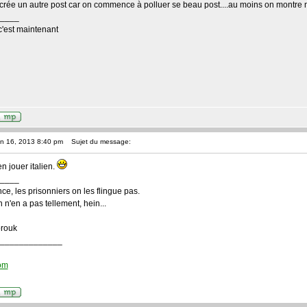
n crée un autre post car on commence à polluer se beau post....au moins on montre 
____
'est maintenant
an 16, 2013 8:40 pm
Sujet du message:
n jouer italien.
____
nce, les prisonniers on les flingue pas.
n n'en a pas tellement, hein...
brouk
_____________
com