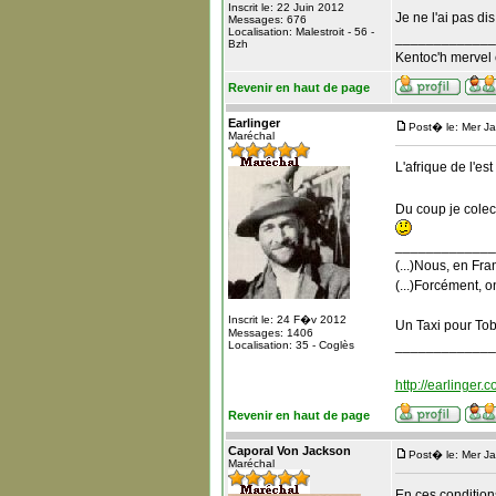
Inscrit le: 22 Juin 2012
Je ne l'ai pas d
Messages: 676
Localisation: Malestroit - 56 -
_____________
Bzh
Kentoc'h mervel 
Revenir en haut de page
Earlinger
Post� le: Mer J
Maréchal
L'afrique de l'es
Du coup je colec
_____________
(...)Nous, en Fra
(...)Forcément, o
Inscrit le: 24 F�v 2012
Un Taxi pour To
Messages: 1406
_____________
Localisation: 35 - Coglès
http://earlinger.
Revenir en haut de page
Caporal Von Jackson
Post� le: Mer J
Maréchal
En ces condition