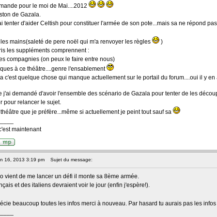
demande pour le moi de Mai....2012
ston de Gazala.
i tenter d'aider Celtish pour constituer l'armée de son pote...mais sa ne répond pas 
e les mains(saleté de pere noël qui m'a renvoyer les règles
)
pris les suppléments comprennent :
es compagnies (on peux le faire entre nous)
iques à ce théâtre....genre l'ensablement
a c'est quelque chose qui manque actuellement sur le portail du forum....oui il y en 
e j'ai demandé d'avoir l'ensemble des scénario de Gazala pour tenter de les découp
r pour relancer le sujet.
 théâtre que je préfère...même si actuellement je peint tout sauf sa
____
'est maintenant
an 16, 2013 3:19 pm
Sujet du message:
 vient de me lancer un défi il monte sa 8ème armée.
ais et des italiens devraient voir le jour (enfin j'espère!).
écie beaucoup toutes les infos merci à nouveau. Par hasard tu aurais pas les infos 
____