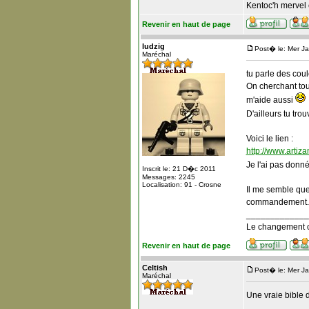
Kentoc'h mervel 
Revenir en haut de page
ludzig
Post� le: Mer J
Maréchal
tu parle des cou
On cherchant tout
m'aide aussi
D'ailleurs tu tro
Voici le lien :
http://www.artiz
Je l'ai pas donné
Inscrit le: 21 D�c 2011
Messages: 2245
Localisation: 91 - Crosne
Il me semble que 
commandement.
_____________
Le changement c
Revenir en haut de page
Celtish
Post� le: Mer J
Maréchal
Une vraie bible 