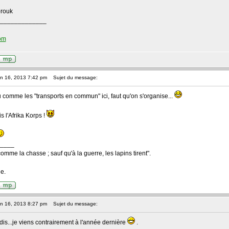
brouk
_____________
com
an 16, 2013 7:42 pm
Sujet du message:
u comme les "transports en commun" ici, faut qu'on s'organise...
s l'Afrika Korps !
____
comme la chasse ; sauf qu'à la guerre, les lapins tirent".
e.
an 16, 2013 8:27 pm
Sujet du message:
e dis...je viens contrairement à l'année dernière
.