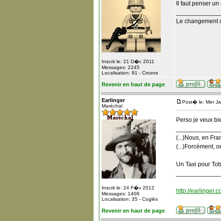
Il faut penser u
_____________
Le changement c
Inscrit le: 21 D�c 2011
Messages: 2245
Localisation: 91 - Crosne
Revenir en haut de page
Earlinger
Post� le: Mer J
Maréchal
Perso je veux bie
_____________
(...)Nous, en Fra
(...)Forcément, o
Un Taxi pour To
_____________
Inscrit le: 24 F�v 2012
http://earlinger.
Messages: 1406
Localisation: 35 - Coglès
Revenir en haut de page