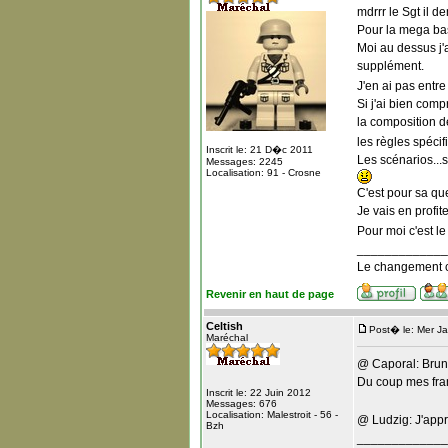
mdrrr le Sgt il 
Pour la mega ba
Moi au dessus j'a
supplément.
J'en ai pas entr
Si j'ai bien com
la composition d
les règles spécif
Inscrit le: 21 D�c 2011
Les scénarios...s
Messages: 2245
Localisation: 91 - Crosne
C'est pour sa qu
Je vais en profite
Pour moi c'est le
_____________
Le changement c
Revenir en haut de page
Celtish
Post� le: Mer J
Maréchal
@ Caporal: Bruno
Du coup mes franç
Inscrit le: 22 Juin 2012
Messages: 676
Localisation: Malestroit - 56 -
@ Ludzig: J'appr
Bzh
_____________