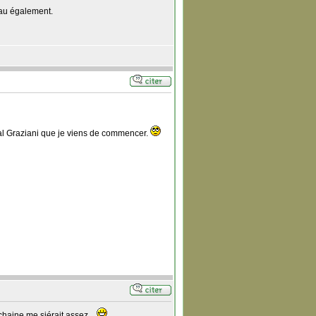
eau également.
hal Graziani que je viens de commencer.
haine me siérait assez...