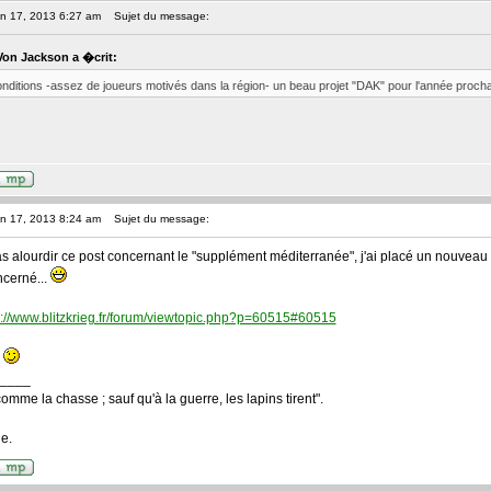
an 17, 2013 6:27 am
Sujet du message:
Von Jackson a �crit:
nditions -assez de joueurs motivés dans la région- un beau projet "DAK" pour l'année procha
an 17, 2013 8:24 am
Sujet du message:
as alourdir ce post concernant le "supplément méditerranée", j'ai placé un nouveau 
ncerné...
p://www.blitzkrieg.fr/forum/viewtopic.php?p=60515#60515
?
____
comme la chasse ; sauf qu'à la guerre, les lapins tirent".
e.