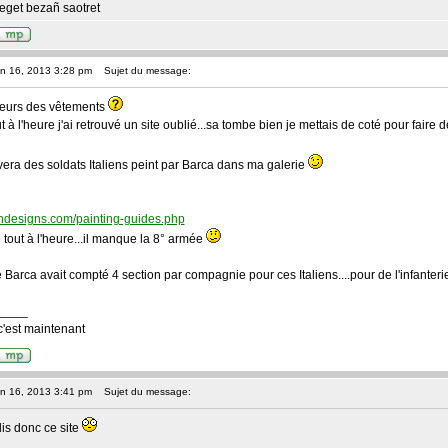
eget bezañ saotret
an 16, 2013 3:28 pm
Sujet du message:
leurs des vêtements
 à l'heure j'ai retrouvé un site oublié...sa tombe bien je mettais de coté pour fai
uvera des soldats Italiens peint par Barca dans ma galerie
andesigns.com/painting-guides.php
 tout à l'heure...il manque la 8° armée
Barca avait compté 4 section par compagnie pour ces Italiens....pour de l'infanterie
____
'est maintenant
an 16, 2013 3:41 pm
Sujet du message:
dis donc ce site