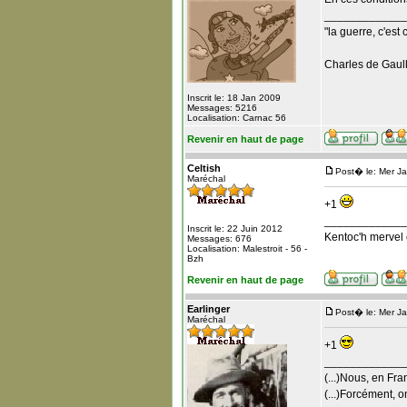
_____________
"la guerre, c'est 
Charles de Gaull
Inscrit le: 18 Jan 2009
Messages: 5216
Localisation: Carnac 56
Revenir en haut de page
Celtish
Post� le: Mer J
Maréchal
+1
_____________
Inscrit le: 22 Juin 2012
Kentoc'h mervel 
Messages: 676
Localisation: Malestroit - 56 -
Bzh
Revenir en haut de page
Earlinger
Post� le: Mer J
Maréchal
+1
_____________
(...)Nous, en Fra
(...)Forcément, o