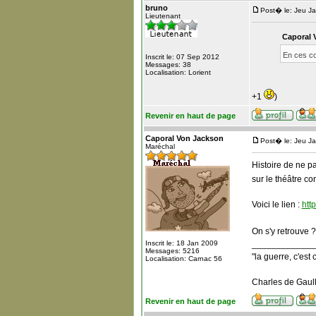
bruno
Post� le: Jeu J
Lieutenant
Caporal 
En ces co
Inscrit le: 07 Sep 2012
Messages: 38
Localisation: Lorient
+1
)
Revenir en haut de page
Caporal Von Jackson
Post� le: Jeu J
Maréchal
Histoire de ne p
sur le théâtre co
Voici le lien :
htt
On s'y retrouve 
Inscrit le: 18 Jan 2009
_____________
Messages: 5216
"la guerre, c'est 
Localisation: Carnac 56
Charles de Gaull
Revenir en haut de page