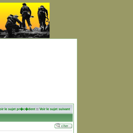
oir le sujet pr�c�dent
::
Voir le sujet suivant