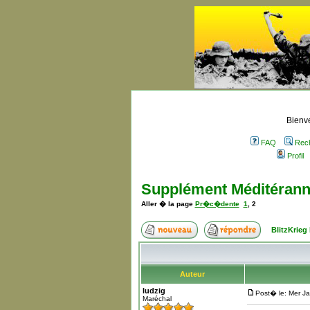
Bienve
FAQ
Rec
Profil
Supplément Méditérann
Aller � la page
Pr�c�dente
1
,
2
BlitzKrieg
Auteur
ludzig
Post� le: Mer J
Maréchal