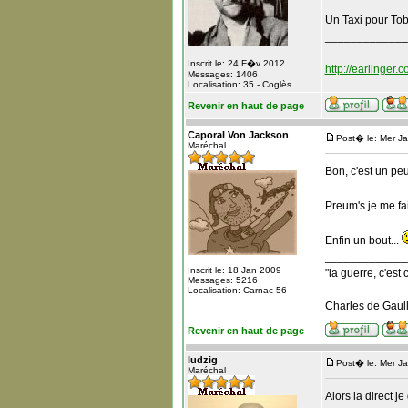
Un Taxi pour To
_____________
Inscrit le: 24 F�v 2012
http://earlinger.
Messages: 1406
Localisation: 35 - Coglès
Revenir en haut de page
Caporal Von Jackson
Post� le: Mer J
Maréchal
Bon, c'est un pe
Preum's je me fai
Enfin un bout...
_____________
Inscrit le: 18 Jan 2009
"la guerre, c'est 
Messages: 5216
Localisation: Carnac 56
Charles de Gaull
Revenir en haut de page
ludzig
Post� le: Mer J
Maréchal
Alors la direct j