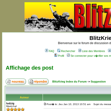
BlitzKri
Bienvenue sur le forum de discussion de
FAQ
Rechercher
Liste des Membres
Profil
Se connecter pour v�rifier ses
Affichage des post
BlitzKrieg Index du Forum
->
Suggestion
Auteur
ludzig
Post� le: Jeu Jan 10, 2013 10:51 am
Sujet du messag
Maréchal