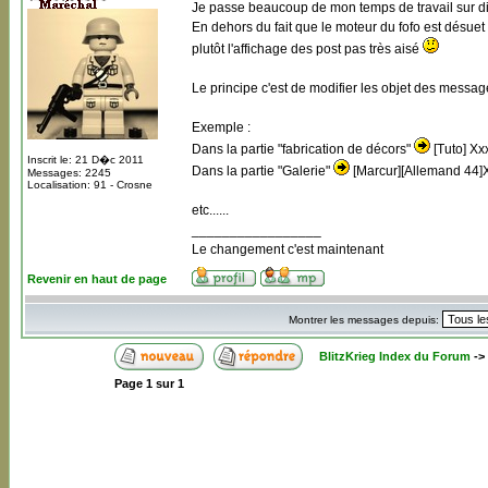
Je passe beaucoup de mon temps de travail sur di
En dehors du fait que le moteur du fofo est désuet
plutôt l'affichage des post pas très aisé
Le principe c'est de modifier les objet des message
Exemple :
Dans la partie "fabrication de décors"
[Tuto] Xxx
Inscrit le: 21 D�c 2011
Dans la partie "Galerie"
[Marcur][Allemand 44]
Messages: 2245
Localisation: 91 - Crosne
etc......
_________________
Le changement c'est maintenant
Revenir en haut de page
Montrer les messages depuis:
BlitzKrieg Index du Forum
->
Page
1
sur
1