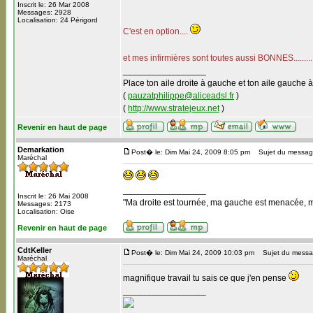
Inscrit le: 26 Mar 2008
Messages: 2928
Localisation: 24 Périgord
C'est en option....
et mes infirmières sont toutes aussi BONNES............
_________________
Place ton aile droite à gauche et ton aile gauche à
(
pauzatphilippe@aliceadsl.fr
)
(
http://www.stratejeux.net
)
Revenir en haut de page
Demarkation
Post� le: Dim Mai 24, 2009 8:05 pm
Sujet du messag
Maréchal
_________________
Inscrit le: 26 Mai 2008
"Ma droite est tournée, ma gauche est menacée, mon 
Messages: 2173
Localisation: Oise
Revenir en haut de page
CdtKeller
Post� le: Dim Mai 24, 2009 10:03 pm
Sujet du messa
Maréchal
magnifique travail tu sais ce que j'en pense
_________________