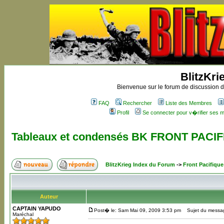
BlitzKri
Bienvenue sur le forum de discussion de
FAQ
Rechercher
Liste des Membres
Profil
Se connecter pour v�rifier ses
Tableaux et condensés BK FRONT PACI
BlitzKrieg Index du Forum
->
Front Pacifique
Auteur
CAPTAIN YAPUDO
Post� le: Sam Mai 09, 2009 3:53 pm
Sujet du messag
Maréchal