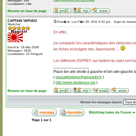
Messages: 486
Localisation: Lille
Revenir en haut de page
CAPTAIN YAPUDO
Post� le: Lun F�v 28, 2011 6:42 pm
Sujet du messag
Maréchal
En effet,
j'ai comparés les caractéristiques des véhicules et
Inscrit le: 26 Mar 2008
les fiches et budgets des Japonisants.....
Messages: 2928
Localisation: 24 Périgord
Les différents OSPREY qui traitent du sujet sont éga
_________________
Place ton aile droite à gauche et ton aile gauche à
(
pauzatphilippe@aliceadsl.fr
)
(
http://www.stratejeux.net
)
Revenir en haut de page
Montrer les messages depuis:
BlitzKrieg Index du Forum
->
Page
1
sur
1