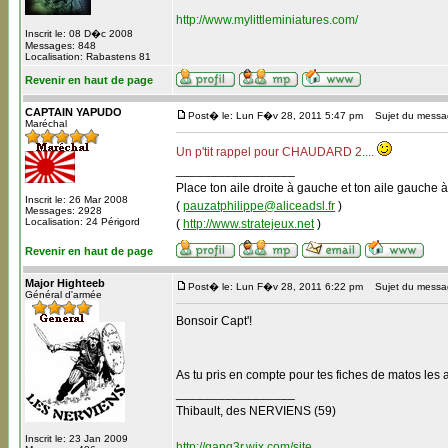
http://www.mylittleminiatures.com/
Inscrit le: 08 D�c 2008
Messages: 848
Localisation: Rabastens 81
Revenir en haut de page
CAPTAIN YAPUDO
Post� le: Lun F�v 28, 2011 5:47 pm
Sujet du messag
Maréchal
Un p'tit rappel pour CHAUDARD 2....
_________________
Place ton aile droite à gauche et ton aile gauche à
Inscrit le: 26 Mar 2008
(
pauzatphilippe@aliceadsl.fr
)
Messages: 2928
Localisation: 24 Périgord
(
http://www.stratejeux.net
)
Revenir en haut de page
Major Highteeb
Post� le: Lun F�v 28, 2011 6:22 pm
Sujet du messa
Général d'armée
Bonsoir Capt'!
As tu pris en compte pour tes fiches de matos les 
_________________
Thibault, des NERVIENS (59)
Inscrit le: 23 Jan 2009
http://gang3r.wix.com/site