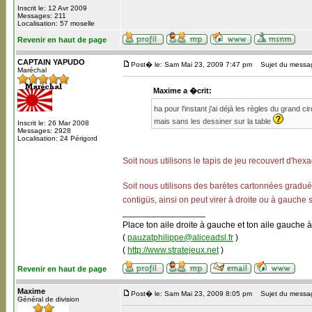
Inscrit le: 12 Avr 2009
Messages: 211
Localisation: 57 moselle
Revenir en haut de page
CAPTAIN YAPUDO
Post� le: Sam Mai 23, 2009 7:47 pm
Sujet du messa
Maréchal
Maxime a �crit:
ha pour l'instant j'ai déjà les règles du grand c
mais sans les dessiner sur la table
Inscrit le: 26 Mar 2008
Messages: 2928
Localisation: 24 Périgord
Soit nous utilisons le tapis de jeu recouvert d'he
Soit nous utilisons des barètes cartonnées gradué
contigüs, ainsi on peut virer à droite ou à gauche se
_________________
Place ton aile droite à gauche et ton aile gauche à
(
pauzatphilippe@aliceadsl.fr
)
(
http://www.stratejeux.net
)
Revenir en haut de page
Maxime
Post� le: Sam Mai 23, 2009 8:05 pm
Sujet du messa
Général de division