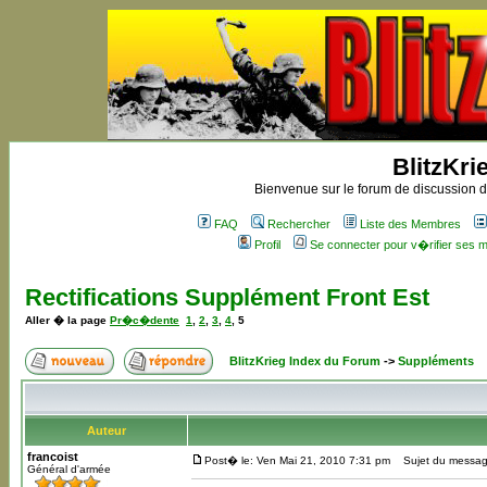
BlitzKri
Bienvenue sur le forum de discussion de
FAQ
Rechercher
Liste des Membres
Profil
Se connecter pour v�rifier ses
Rectifications Supplément Front Est
Aller � la page
Pr�c�dente
1
,
2
,
3
,
4
,
5
BlitzKrieg Index du Forum
->
Suppléments
Auteur
francoist
Post� le: Ven Mai 21, 2010 7:31 pm
Sujet du messag
Général d'armée