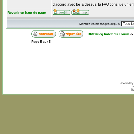
d'accord avec toi là dessus, la FAQ consitue un er
Revenir en haut de page
Montrer les messages depuis:
BlitzKrieg Index du Forum
->
Page
5
sur
5
Powered by
s
Tr