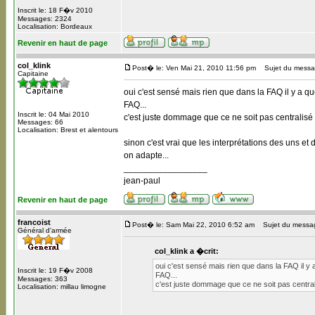
Inscrit le: 18 F�v 2010
Messages: 2324
Localisation: Bordeaux
Revenir en haut de page
col_klink
Post� le: Ven Mai 21, 2010 11:56 pm
Sujet du messa
Capitaine
oui c'est sensé mais rien que dans la FAQ il y a qu
FAQ...
Inscrit le: 04 Mai 2010
c'est juste dommage que ce ne soit pas centralisé 
Messages: 66
Localisation: Brest et alentours
sinon c'est vrai que les interprétations des uns et d
on adapte...
_________________
jean-paul
Revenir en haut de page
francoist
Post� le: Sam Mai 22, 2010 6:52 am
Sujet du messa
Général d'armée
col_klink a �crit:
oui c'est sensé mais rien que dans la FAQ il y a
Inscrit le: 19 F�v 2008
FAQ...
Messages: 363
c'est juste dommage que ce ne soit pas centrali
Localisation: millau limogne