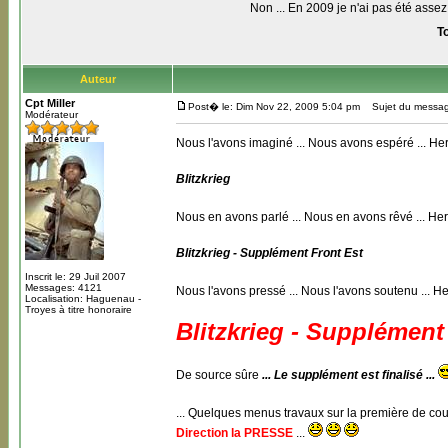
Non ... En 2009 je n'ai pas été assez
To
Auteur
Cpt Miller
Post� le: Dim Nov 22, 2009 5:04 pm
Sujet du message
Modérateur
Nous l'avons imaginé ... Nous avons espéré ... Herv
Blitzkrieg
Nous en avons parlé ... Nous en avons rêvé ... Her
Blitzkrieg - Supplément Front Est
Inscrit le: 29 Juil 2007
Messages: 4121
Nous l'avons pressé ... Nous l'avons soutenu ... Her
Localisation: Haguenau -
Troyes à titre honoraire
Blitzkrieg - Supplément
De source sûre
... Le supplément est finalisé ...
... Quelques menus travaux sur la première de couv
Direction la PRESSE
...