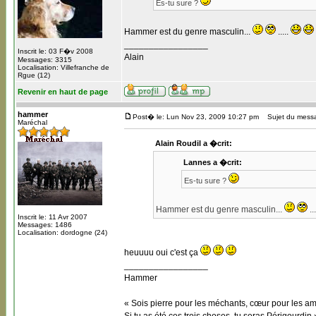
Es-tu sure ?
Hammer est du genre masculin...
.....
_________________
Inscrit le: 03 F�v 2008
Alain
Messages: 3315
Localisation: Villefranche de
Rgue (12)
Revenir en haut de page
hammer
Post� le: Lun Nov 23, 2009 10:27 pm
Sujet du mess
Maréchal
Alain Roudil a �crit:
Lannes a �crit:
Es-tu sure ?
Hammer est du genre masculin...
..
Inscrit le: 11 Avr 2007
Messages: 1486
Localisation: dordogne (24)
heuuuu oui c'est ça
_________________
Hammer
« Sois pierre pour les méchants, cœur pour les am