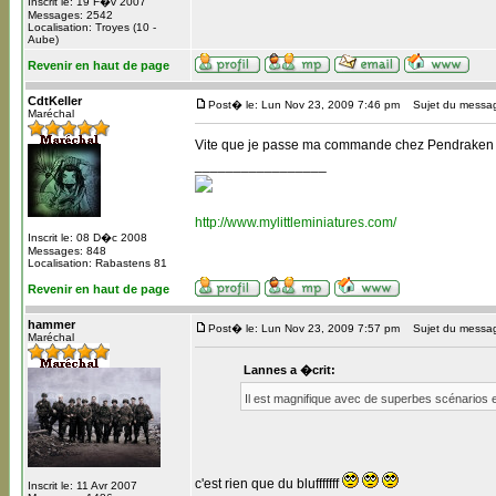
Inscrit le: 19 F�v 2007
Messages: 2542
Localisation: Troyes (10 -
Aube)
Revenir en haut de page
CdtKeller
Post� le: Lun Nov 23, 2009 7:46 pm
Sujet du messa
Maréchal
Vite que je passe ma commande chez Pendrake
_________________
http://www.mylittleminiatures.com/
Inscrit le: 08 D�c 2008
Messages: 848
Localisation: Rabastens 81
Revenir en haut de page
hammer
Post� le: Lun Nov 23, 2009 7:57 pm
Sujet du messa
Maréchal
Lannes a �crit:
Il est magnifique avec de superbes scénarios e
c'est rien que du blufffffff
Inscrit le: 11 Avr 2007