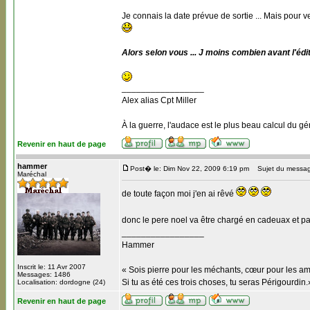
Je connais la date prévue de sortie ... Mais pour v
Alors selon vous ... J moins combien avant l'édi
_________________
Alex alias Cpt Miller
À la guerre, l'audace est le plus beau calcul du gé
Revenir en haut de page
hammer
Post� le: Dim Nov 22, 2009 6:19 pm
Sujet du messag
Maréchal
de toute façon moi j'en ai rêvé
donc le pere noel va être chargé en cadeuax et p
_________________
Hammer
Inscrit le: 11 Avr 2007
« Sois pierre pour les méchants, cœur pour les am
Messages: 1486
Si tu as été ces trois choses, tu seras Périgourdin.
Localisation: dordogne (24)
Revenir en haut de page