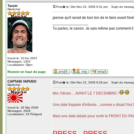
Tassin
Post� le: Dim Nov 22, 2009 6:31 pm
Sujet du messag
Maréchal
jpense qu'il serait de bon ton de le faire avant No
_________________
Tu parles, le canon. Je sais même pas comment il
Inscrit le: 10 Avr 2007
Messages: 1302
Localisation: Dijon
Revenir en haut de page
CAPTAIN YAPUDO
Post� le: Dim Nov 22, 2009 8:28 pm
Sujet du messag
Maréchal
Moi J'dirais.....AVANT LE 7 DECEMBRE !
Une date frappée d'infamie....comme y disait l'Aut 
Inscrit le: 26 Mar 2008
Messages: 2928
Localisation: 24 Périgord
Mais une date idéale pour sortir le FRONT DU PA
PRESS...PRESS