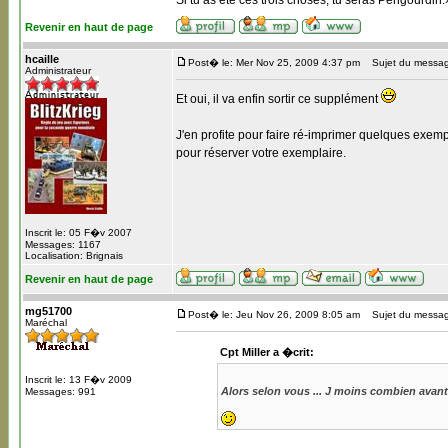
Si tu as été ces trois choses, tu seras Périgourdin.
Revenir en haut de page
hcaille
Post� le: Mer Nov 25, 2009 4:37 pm
Sujet du messag
Administrateur
Et oui, il va enfin sortir ce supplément
J'en profite pour faire ré-imprimer quelques exemp
pour réserver votre exemplaire.
Inscrit le: 05 F�v 2007
Messages: 1167
Localisation: Brignais
Revenir en haut de page
mg51700
Post� le: Jeu Nov 26, 2009 8:05 am
Sujet du message
Maréchal
Cpt Miller a �crit:
Inscrit le: 13 F�v 2009
Alors selon vous ... J moins combien avant
Messages: 991