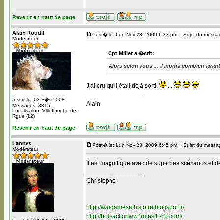
Revenir en haut de page
Alain Roudil
Post� le: Lun Nov 23, 2009 6:33 pm
Sujet du message
Modérateur
Cpt Miller a �crit:
Alors selon vous ... J moins combien avant
J'ai cru qu'il était déjà sorti.
...
_________________
Inscrit le: 03 F�v 2008
Alain
Messages: 3315
Localisation: Villefranche de
Rgue (12)
Revenir en haut de page
Lannes
Post� le: Lun Nov 23, 2009 6:45 pm
Sujet du messa
Modérateur
Il est magnifique avec de superbes scénarios et d
_________________
Christophe
http://wargamesethistoire.blogspot.fr/
http://bolt-actionww2rules.fr-bb.com/