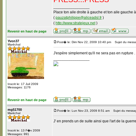
_________________
Place ton aile droite à gauche et ton aile gauche à
(
pauzatphilippe@aliceadsl.fr
)
(
http://www.stratejeux.net
)
Revenir en haut de page
Yvon37
Post� le: Dim Nov 22, 2009 10:40 pm
Sujet du mess
Maréchal
J'espère simplement qu'il ne sera pas en rupture .
_________________
Inscrit le: 17 Juil 2009
Messages: 1176
Revenir en haut de page
mg51700
Post� le: Lun Nov 23, 2009 8:51 am
Sujet du messa
Maréchal
J' en prends un de suite ainsi que l'art de la guerre
Inscrit le: 13 F�v 2009
Messages: 991