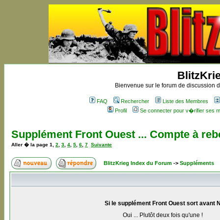
BlitzKri
Bienvenue sur le forum de discussion de
FAQ
Rechercher
Liste des Membres
Profil
Se connecter pour v�rifier ses
Supplément Front Ouest ... Compte à reb
Aller � la page
1
,
2
,
3
,
4
,
5
,
6
,
7
Suivante
BlitzKrieg Index du Forum
->
Suppléments
Si le supplément Front Ouest sort avant 
Oui ... Plutôt deux fois qu'une !