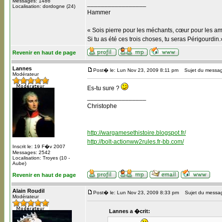
Messages: 1486
_________________
Localisation: dordogne (24)
Hammer
« Sois pierre pour les méchants, cœur pour les am
Si tu as été ces trois choses, tu seras Périgourdin.
Revenir en haut de page
Lannes
Post� le: Lun Nov 23, 2009 8:11 pm
Sujet du messag
Modérateur
Es-tu sure ?
_________________
Christophe
http://wargamesethistoire.blogspot.fr/
http://bolt-actionww2rules.fr-bb.com/
Inscrit le: 19 F�v 2007
Messages: 2542
Localisation: Troyes (10 -
Aube)
Revenir en haut de page
Alain Roudil
Post� le: Lun Nov 23, 2009 8:33 pm
Sujet du messa
Modérateur
Lannes a �crit: