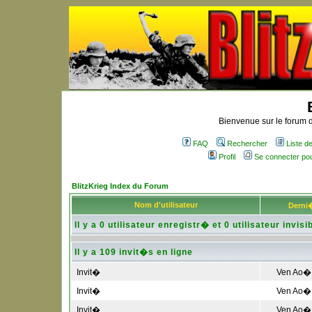
Bienvenue sur le forum d
FAQ
Rechercher
Liste 
Profil
Se connecter po
BlitzKrieg Index du Forum
Nom d'utilisateur
Derni�
Il y a 0 utilisateur enregistr� et 0 utilisateur invisi
Il y a 109 invit�s en ligne
Invit�
Ven Ao� 
Invit�
Ven Ao� 
Invit�
Ven Ao� 