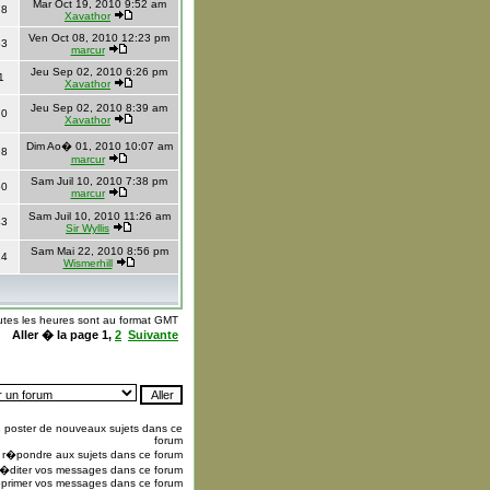
Mar Oct 19, 2010 9:52 am
78
Xavathor
Ven Oct 08, 2010 12:23 pm
63
marcur
Jeu Sep 02, 2010 6:26 pm
1
Xavathor
Jeu Sep 02, 2010 8:39 am
70
Xavathor
Dim Ao� 01, 2010 10:07 am
98
marcur
Sam Juil 10, 2010 7:38 pm
50
marcur
Sam Juil 10, 2010 11:26 am
43
Sir Wyllis
Sam Mai 22, 2010 8:56 pm
24
Wismerhill
utes les heures sont au format GMT
Aller � la page
1
,
2
Suivante
s
poster de nouveaux sujets dans ce
forum
r�pondre aux sujets dans ce forum
�diter vos messages dans ce forum
primer vos messages dans ce forum