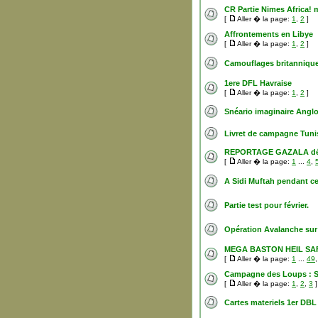
CR Partie Nimes Africa! 
[
Aller � la page:
1
,
2
]
Affrontements en Libye
[
Aller � la page:
1
,
2
]
Camouflages britanniqu
1ere DFL Havraise
[
Aller � la page:
1
,
2
]
Snéario imaginaire Anglo
Livret de campagne Tunisi
REPORTAGE GAZALA dé 
[
Aller � la page:
1
...
4
,
A Sidi Muftah pendant ce 
Partie test pour février.
Opération Avalanche sur 
MEGA BASTON HEIL SAFAR
[
Aller � la page:
1
...
49
Campagne des Loups : Si
[
Aller � la page:
1
,
2
,
3
]
Cartes materiels 1er DBL