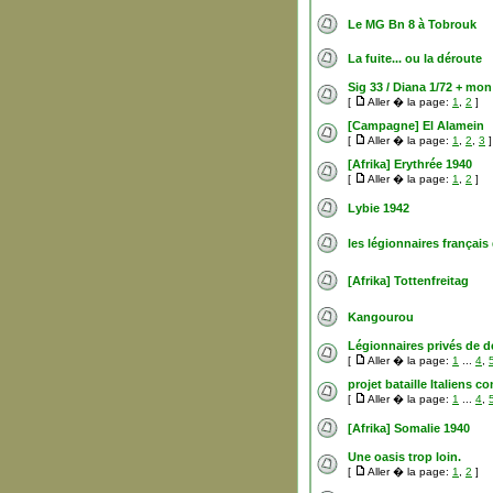
Le MG Bn 8 à Tobrouk
La fuite... ou la déroute
Sig 33 / Diana 1/72 + m
[
Aller � la page:
1
,
2
]
[Campagne] El Alamein
[
Aller � la page:
1
,
2
,
3
]
[Afrika] Erythrée 1940
[
Aller � la page:
1
,
2
]
Lybie 1942
les légionnaires françai
[Afrika] Tottenfreitag
Kangourou
Légionnaires privés de dé
[
Aller � la page:
1
...
4
,
projet bataille Italiens 
[
Aller � la page:
1
...
4
,
[Afrika] Somalie 1940
Une oasis trop loin.
[
Aller � la page:
1
,
2
]