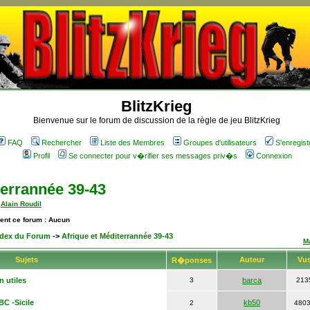
BlitzKrieg
Bienvenue sur le forum de discussion de la règle de jeu BlitzKrieg
FAQ
Rechercher
Liste des Membres
Groupes d'utilisateurs
S'enregist
Profil
Se connecter pour v�rifier ses messages priv�s
Connexion
terrannée 39-43
,
Alain Roudil
ment ce forum : Aucun
Index du Forum
->
Afrique et Méditerrannée 39-43
M
Sujets
Auteur
Vu
R�ponses
n utiles
3
barca
213
BC -Sicile
kb50
2
480