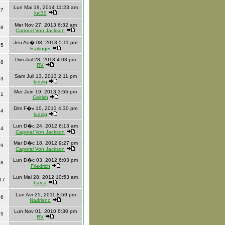
Lun Mai 19, 2014 11:23 am
27
luc30
Mer Nov 27, 2013 6:32 am
28
Caporal Von Jackson
Jeu Ao� 08, 2013 5:11 pm
25
Earlinger
Dim Juil 28, 2013 4:03 pm
38
RV
Sam Juil 13, 2013 2:11 pm
83
ludzig
Mer Juin 19, 2013 3:55 pm
31
Celtish
Dim F�v 10, 2013 4:30 pm
44
ludzig
Lun D�c 24, 2012 6:13 am
94
Caporal Von Jackson
Mar D�c 18, 2012 9:27 pm
79
Caporal Von Jackson
Lun D�c 03, 2012 6:03 pm
18
Friedrich
Lun Mai 28, 2012 10:53 am
17
barca
Lun Avr 25, 2011 8:59 pm
86
Nadriand
Lun Nov 01, 2010 6:30 pm
55
RV