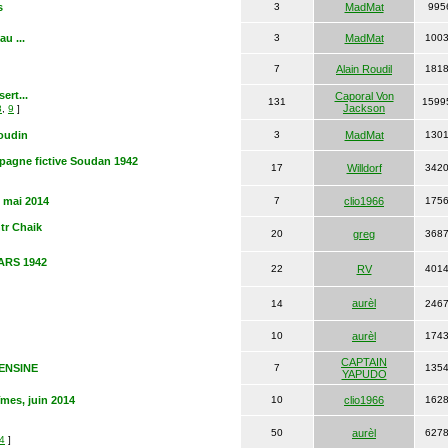
s
3
MadMat
995
au ...
3
MadMat
100
7
Alain Roudil
181
ert...
Caporal Von
131
1599
Jackson
8
,
9
]
boudin
3
MadMat
130
mpagne fictive Soudan 1942
17
Willdorf
342
! mai 2014
7
clio1966
175
tr Chaik
20
greg
368
ARS 1942
22
RV
401
aurèl
14
246
10
aurèl
174
CAPTAIN
BENSINE
7
135
YAPUDO
îmes, juin 2014
10
clio1966
162
50
aurèl
627
4
]