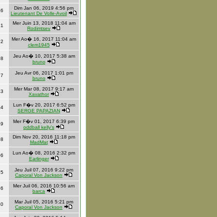
Dim Jan 06, 2019 4:56 pm
26
Lieutenant De Volle-Avoil
Mer Juin 13, 2018 11:04 am
41
Rodimtsev
Mer Ao� 16, 2017 11:04 am
92
clem1945
Jeu Ao� 10, 2017 5:38 am
88
bruno
Jeu Avr 06, 2017 1:01 pm
37
bruno
Mer Mar 08, 2017 9:17 am
43
Xavathor
Lun F�v 20, 2017 6:52 pm
54
SERGE PAPAZIAN
Mer F�v 01, 2017 6:39 pm
49
oddball kelly's
Dim Nov 20, 2016 11:18 pm
68
MadMat
Lun Ao� 08, 2016 2:32 pm
06
Earlinger
Jeu Juil 07, 2016 9:22 pm
85
Caporal Von Jackson
Mer Juil 06, 2016 10:56 am
36
barca
Mar Juil 05, 2016 5:21 pm
40
Caporal Von Jackson