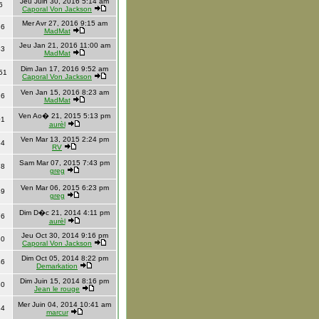
Jeu Juin 30, 2016 5:14 am
6
Caporal Von Jackson
Mer Avr 27, 2016 9:15 am
36
MadMat
Jeu Jan 21, 2016 11:00 am
83
MadMat
Dim Jan 17, 2016 9:52 am
51
Caporal Von Jackson
Ven Jan 15, 2016 8:23 am
16
MadMat
Ven Ao� 21, 2015 5:13 pm
01
aurèl
Ven Mar 13, 2015 2:24 pm
64
RV
Sam Mar 07, 2015 7:43 pm
78
greg
Ven Mar 06, 2015 6:23 pm
49
greg
Dim D�c 21, 2014 4:11 pm
76
aurèl
Jeu Oct 30, 2014 9:16 pm
30
Caporal Von Jackson
Dim Oct 05, 2014 8:22 pm
46
Demarkation
Dim Juin 15, 2014 8:16 pm
80
Jean le rouge
Mer Juin 04, 2014 10:41 am
84
marcur