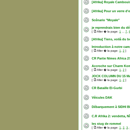
[Afrika] Royale Camboui
[Afrika] Pour un verre d'e
Scénario "Moyale"
je reprendrais bien du dés
[
Aller � la page:
1
...
7
,
[Afrika] Tiens, voilà du 
Introduction à notre ca
[
Aller � la page:
1
,
2
]
CR Partie Nimes Africa 2
Accroche sur Charm Kon
[
Aller � la page:
1
,
2
]
JOCK COLUMN DU 15 M
[
Aller � la page:
1
,
2
]
CR Bataille El-Gurbi
Véicules DAK
Débarquement à SIDHI 
C.R Afrika 2: vendetta, N
les stug de rommel
[
Aller � la page:
1
,
2
,
3
,