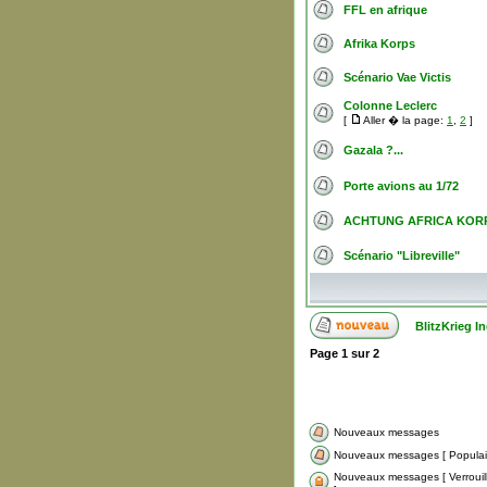
FFL en afrique
Afrika Korps
Scénario Vae Victis
Colonne Leclerc
[
Aller � la page:
1
,
2
]
Gazala ?...
Porte avions au 1/72
ACHTUNG AFRICA KORPS 
Scénario "Libreville"
BlitzKrieg 
Page
1
sur
2
Nouveaux messages
Nouveaux messages [ Populair
Nouveaux messages [ Verroui