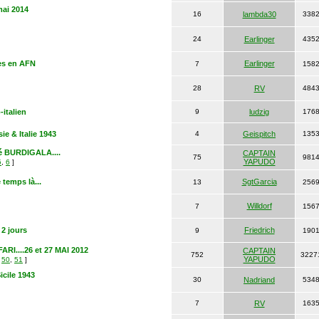
mai 2014
16
lambda30
338
24
Earlinger
435
es en AFN
Earlinger
7
158
28
RV
484
-italien
9
ludzig
176
e & Italie 1943
4
Geispitch
135
BURDIGALA....
CAPTAIN
75
981
YAPUDO
5
,
6
]
temps là...
SgtGarcia
13
256
Willdorf
7
156
2 jours
Friedrich
9
190
I....26 et 27 MAI 2012
CAPTAIN
752
3227
YAPUDO
,
50
,
51
]
cile 1943
30
Nadriand
534
7
RV
163