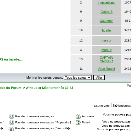
2
thenainblanc
106
6
Golan13
164
0
Xavathor
862
16
hcaille
348
marcur
12
223
4
marcur
124
CAPTAIN
en balade.....
13
238
YAPUDO
11
Alain Roudil
246
Montrer les sujets depuis:
To
Index du Forum
->
Afrique et Méditerrannée 39-43
Sauter vers:
Vous
ne pouvez pa
Pas de nouveaux messages
Annonce
Vous
ne pouvez pas
e ]
Pas de nouveaux messages [ Populaire ]
Post-it
Vous
ne pouvez pas
ll�
Pas de nouveaux messages [ Verrouill�
Vous
ne pouvez pas
sup