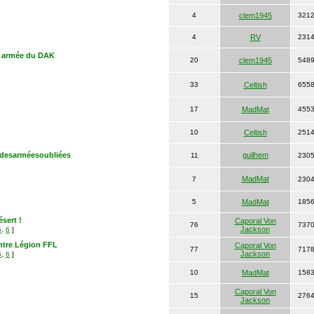
4
clem1945
321
4
RV
231
on armée du DAK
20
clem1945
548
33
Celtish
655
17
MadMat
455
10
Celtish
251
s desarméesoubliées
guilhem
11
230
MadMat
7
230
5
MadMat
185
sert !
Caporal Von
76
737
Jackson
5
,
6
]
contre Légion FFL
Caporal Von
77
717
Jackson
5
,
6
]
10
MadMat
158
Caporal Von
15
276
Jackson