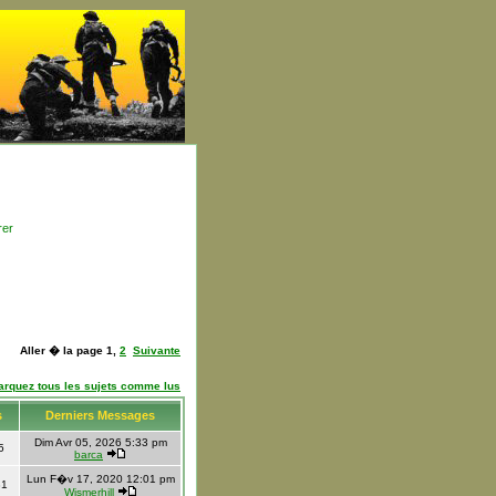
rer
Aller � la page
1
,
2
Suivante
arquez tous les sujets comme lus
s
Derniers Messages
Dim Avr 05, 2026 5:33 pm
5
barca
Lun F�v 17, 2020 12:01 pm
31
Wismerhill