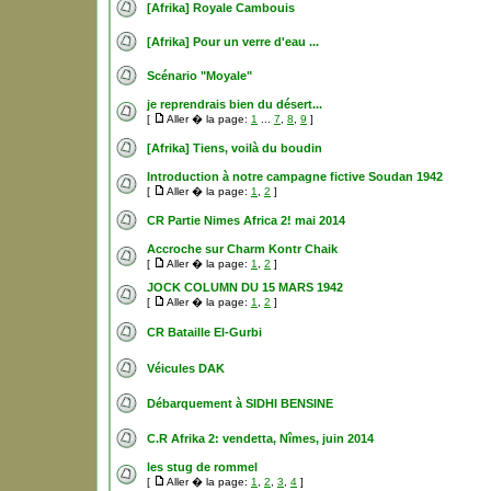
[Afrika] Royale Cambouis
[Afrika] Pour un verre d'eau ...
Scénario "Moyale"
je reprendrais bien du désert...
[
Aller � la page:
1
...
7
,
8
,
9
]
[Afrika] Tiens, voilà du boudin
Introduction à notre campagne fictive Soudan 1942
[
Aller � la page:
1
,
2
]
CR Partie Nimes Africa 2! mai 2014
Accroche sur Charm Kontr Chaik
[
Aller � la page:
1
,
2
]
JOCK COLUMN DU 15 MARS 1942
[
Aller � la page:
1
,
2
]
CR Bataille El-Gurbi
Véicules DAK
Débarquement à SIDHI BENSINE
C.R Afrika 2: vendetta, Nîmes, juin 2014
les stug de rommel
[
Aller � la page:
1
,
2
,
3
,
4
]