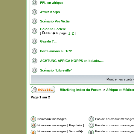
FFL en afrique
Afrika Korps
Scénario Vae Victis
Colonne Leclerc
[
Aller � la page:
1
,
2
]
Gazala ?...
Porte avions au 1/72
ACHTUNG AFRICA KORPS en balade.....
Scénario "Libreville"
Montrer les sujets
BlitzKrieg Index du Forum
->
Afrique et Médite
Page
1
sur
2
Nouveaux messages
Pas de nouveaux message
Nouveaux messages [ Populaire ]
Pas de nouveaux messages 
Nouveaux messages [ Verrouill�
Pas de nouveaux messages 