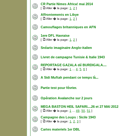
CR Partie Nimes Africa! mai 2014
[
Aller � la page:
1
,
2
]
Affrontements en Libye
[
Aller � la page:
1
,
2
]
Camouflages britanniques en AFN
1ere DFL Havraise
[
Aller � la page:
1
,
2
]
Snéario imaginaire Anglo-italien
Livret de campagne Tunisie & Italie 1943
REPORTAGE GAZALA dé BURDIGALA....
[
Aller � la page:
1
...
4
,
5
,
6
]
A Sidi Muftah pendant ce temps là...
Partie test pour février.
Opération Avalanche sur 2 jours
MEGA BASTON HEIL SAFARI....26 et 27 MAI 2012
[
Aller � la page:
1
...
49
,
50
,
51
]
Campagne des Loups : Sicile 1943
[
Aller � la page:
1
,
2
,
3
]
Cartes materiels 1er DBL