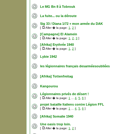
Le MG Bn 8 à Tobrouk
La fuite... ou la déroute
Sig 33 / Diana 1/72 + mon armée du DAK
[
Aller � la page:
1
,
2
]
[Campagne] El Alamein
[
Aller � la page:
1
,
2
,
3
]
[Afrika] Erythrée 1940
[
Aller � la page:
1
,
2
]
Lybie 1942
les légionnaires français desarméesoubliées
[Afrika] Tottenfreitag
Kangourou
Légionnaires privés de désert !
[
Aller � la page:
1
...
4
,
5
,
6
]
projet bataille Italiens contre Légion FFL
[
Aller � la page:
1
...
4
,
5
,
6
]
[Afrika] Somalie 1940
Une oasis trop loin.
[
Aller � la page:
1
,
2
]