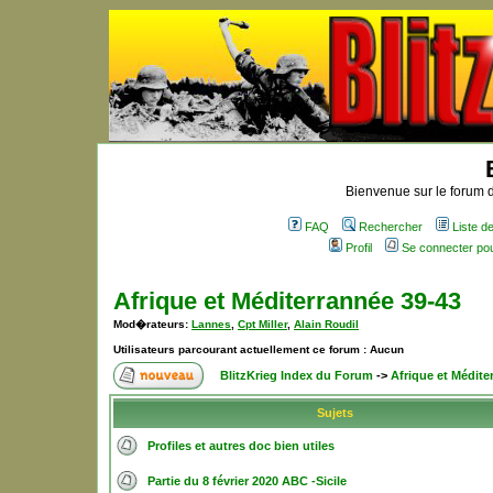
Bienvenue sur le forum d
FAQ
Rechercher
Liste 
Profil
Se connecter po
Afrique et Méditerrannée 39-43
Mod�rateurs:
Lannes
,
Cpt Miller
,
Alain Roudil
Utilisateurs parcourant actuellement ce forum : Aucun
BlitzKrieg Index du Forum
->
Afrique et Médite
Sujets
Profiles et autres doc bien utiles
Partie du 8 février 2020 ABC -Sicile