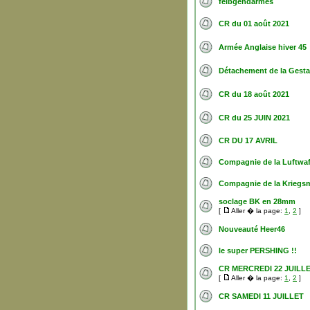
felbgendarmes
CR du 01 août 2021
Armée Anglaise hiver 45
Détachement de la Gest
CR du 18 août 2021
CR du 25 JUIN 2021
CR DU 17 AVRIL
Compagnie de la Luftwaf
Compagnie de la Kriegs
soclage BK en 28mm
[
Aller � la page:
1
,
2
]
Nouveauté Heer46
le super PERSHING !!
CR MERCREDI 22 JUILL
[
Aller � la page:
1
,
2
]
CR SAMEDI 11 JUILLET