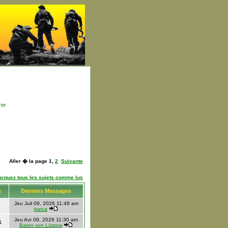
rer
Aller � la page
1
,
2
Suivante
arquez tous les sujets comme lus
s
Derniers Messages
Jeu Juil 09, 2026 11:48 am
5
barca
Jeu Avr 09, 2026 11:30 am
1
Baron von Lützow