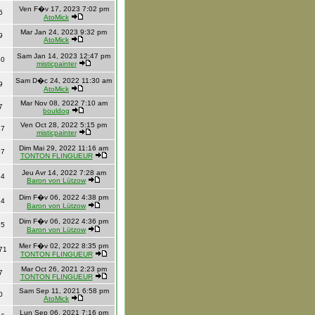
Ven F�v 17, 2023 7:02 pm
6
AtoMick
Mar Jan 24, 2023 9:32 pm
9
AtoMick
Sam Jan 14, 2023 12:47 pm
30
misticpainter
Sam D�c 24, 2022 11:30 am
9
AtoMick
Mar Nov 08, 2022 7:10 am
7
bouldog
Ven Oct 28, 2022 5:15 pm
27
misticpainter
Dim Mai 29, 2022 11:16 am
67
TONTON FLINGUEUR
Jeu Avr 14, 2022 7:28 am
24
Baron von Lützow
Dim F�v 06, 2022 4:38 pm
84
Baron von Lützow
Dim F�v 06, 2022 4:36 pm
15
Baron von Lützow
Mer F�v 02, 2022 8:35 pm
71
TONTON FLINGUEUR
Mar Oct 26, 2021 2:23 pm
7
TONTON FLINGUEUR
Sam Sep 11, 2021 6:58 pm
0
AtoMick
Lun Sep 06, 2021 7:16 pm