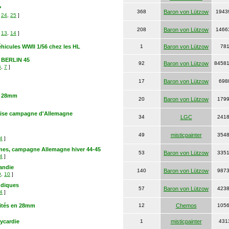
?
368
Baron von Lützow
1943
,
24
,
25
]
208
Baron von Lützow
1466
,
13
,
14
]
éhicules WWII 1/56 chez les HL
1
Baron von Lützow
78
t BERLIN 45
92
Baron von Lützow
8458
6
,
7
]
17
Baron von Lützow
698
n 28mm
20
Baron von Lützow
179
aise campagne d'Allemagne
34
LGC
241
49
misticpainter
354
4
]
nnes, campagne Allemagne hiver 44-45
53
Baron von Lützow
335
4
]
andie
140
Baron von Lützow
987
9
,
10
]
udiques
57
Baron von Lützow
423
4
]
nités en 28mm
12
Chemos
105
ycardie
1
misticpainter
431