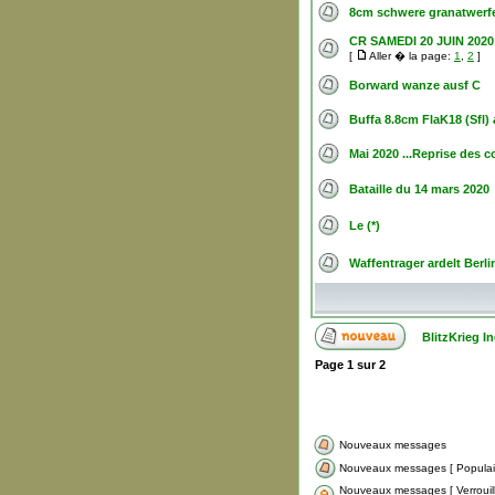
8cm schwere granatwerfer
CR SAMEDI 20 JUIN 2020
[
Aller � la page:
1
,
2
]
Borward wanze ausf C
Buffa 8.8cm FlaK18 (Sfl)
Mai 2020 ...Reprise des 
Bataille du 14 mars 2020
Le (*)
Waffentrager ardelt Berl
BlitzKrieg 
Page
1
sur
2
Nouveaux messages
Nouveaux messages [ Populair
Nouveaux messages [ Verroui