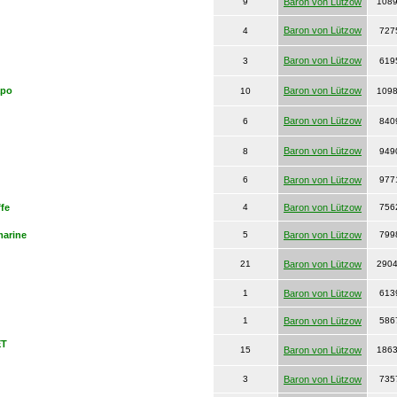
9
Baron von Lützow
108
Baron von Lützow
4
727
Baron von Lützow
3
619
apo
Baron von Lützow
10
109
Baron von Lützow
6
840
Baron von Lützow
8
949
6
Baron von Lützow
977
fe
4
Baron von Lützow
756
marine
5
Baron von Lützow
799
21
Baron von Lützow
290
1
Baron von Lützow
613
1
Baron von Lützow
586
ET
15
Baron von Lützow
186
3
Baron von Lützow
735