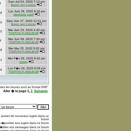
Sam Juil 04, 2020 7:13 pm
1
Baron von Lützow
Lun Juin 29, 2020 9:16 pm
18
stephane paoli
Sam Juin 27, 2020 12:21 pm
80
Baron von Lützow
Mar Juin 23, 2020 4:40 pm
25
TONTON FLINGUEUR
Mar Juin 09, 2020 7:30 pm
3
TONTON FLINGUEUR
Mer Mar 25, 2020 5:02 pm
09
TONTON FLINGUEUR
Mer F�v 26, 2020 8:43 am
61
ludzig
Lun F�v 24, 2020 8:08 pm
36
TONTON FLINGUEUR
utes les heures sont au format GMT
Aller � la page
1
,
2
Suivante
s
poster de nouveaux sujets dans ce
forum
r�pondre aux sujets dans ce forum
�diter vos messages dans ce forum
primer vos messages dans ce forum