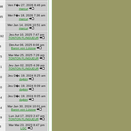
Ven F�v 27, 2026 8:46 pm
98
marcur
Mer F�v 18, 2026 7:36 am
35
marcur
Mer Jan 14, 2026 10:51 am
1
marcur
Jeu Avr 10, 2025 7:47 pm
192
TONTON FLINGUEUR
Dim Avr 06, 2025 8:08 am
8
Baron von Lützow
Mar Mar 25, 2025 7:26 pm
95
TONTON FLINGUEUR
Jeu Jan 02, 2025 4:39 pm
81
TONTON FLINGUEUR
Jeu D�c 19, 2024 8:25 am
80
dajkini
Jeu D�c 19, 2024 8:09 am
10
dajkini
Jeu D�c 19, 2024 8:05 am
34
dajkini
Mar Jan 30, 2024 10:01 pm
84
Baron von Lützow
Lun Juil 17, 2023 2:47 pm
69
TONTON FLINGUEUR
Mar Mai 23, 2023 8:47 pm
3
LGC