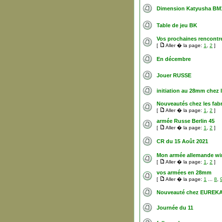
Dimension Katyusha BM
Table de jeu BK
Vos prochaines rencontr
[
Aller � la page:
1
,
2
]
En décembre
Jouer RUSSE
initiation au 28mm chez
Nouveautés chez les fabr
[
Aller � la page:
1
,
2
]
armée Russe Berlin 45
[
Aller � la page:
1
,
2
]
CR du 15 Août 2021
Mon armée allemande win
[
Aller � la page:
1
,
2
]
vos armées en 28mm
[
Aller � la page:
1
...
8
,
Nouveauté chez EUREK
Journée du 11