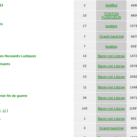
13
AtoMick
2
469
TONTON
10
880
FLINGUEUR
es
17
bouldog
157
Grand maréchal
7
697
7
bouldog
828
 les Hussards Ludiques
14
Baron von Lützow
147
icants
22
Baron von Lützow
267
15
Baron von Lützow
209
Baron von Lützow
11
134
ter fin de guerre
26
Baron von Lützow
297
145
Baron von Lützow
1199
9
,
10
]
A
1
Baron von Lützow
691
3
Grand maréchal
805