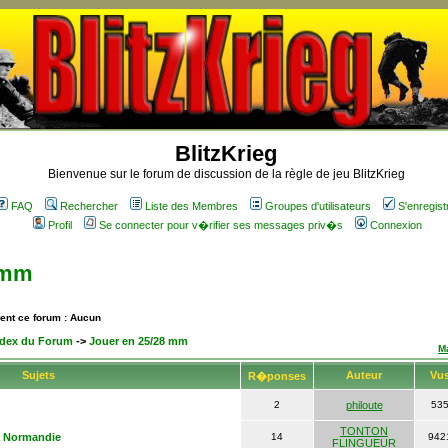
BlitzKrieg
Bienvenue sur le forum de discussion de la règle de jeu BlitzKrieg
FAQ
Rechercher
Liste des Membres
Groupes d'utilisateurs
S'enregist
Profil
Se connecter pour v�rifier ses messages priv�s
Connexion
 mm
ment ce forum : Aucun
Index du Forum
->
Jouer en 25/28 mm
M
Sujets
Auteur
Vu
R�ponses
2
philoute
53
TONTON
a Normandie
14
942
FLINGUEUR