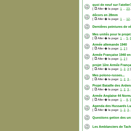
quoi de neuf sur l'atelier
[
Aller � la page:
1
...
23
décors en 28mm
[
Aller � la page:
1
...
12
Dernières peintures de v
Mes unités pour le proje
[
Aller � la page:
1
...
5
,
Armée allemande 1940
[
Aller � la page:
1
,
2
]
Armée Française 1940 e
[
Aller � la page:
1
,
2
]
projet 1ère Armée Franç
[
Aller � la page:
1
,
2
,
3
]
Mes polono-russes...
[
Aller � la page:
1
,
2
,
3
,
Projet Bataille des Arde
[
Aller � la page:
1
,
2
,
3
,
Armée Anglaise 44 Norm
[
Aller � la page:
1
...
8
,
Agenda des Hussards L
[
Aller � la page:
1
,
2
,
3
,
Questions getion des u
Les Amblanciers de Tach