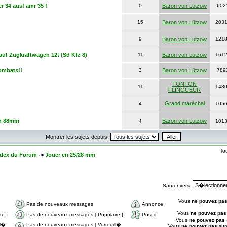
 34 ausf amr 35 f
0
Baron von Lützow
602
15
Baron von Lützow
203
9
Baron von Lützow
121
 auf Zugkraftwagen 12t (Sd Kfz 8)
11
Baron von Lützow
161
combats!!
3
Baron von Lützow
789
TONTON
11
143
FLINGUEUR
Grand maréchal
4
105
in 88mm
Baron von Lützow
4
101
Montrer les sujets depuis:
To
Index du Forum
->
Jouer en 25/28 mm
Sauter vers:
Vous
ne pouvez pa
Pas de nouveaux messages
Annonce
Vous
ne pouvez pas
e ]
Pas de nouveaux messages [ Populaire ]
Post-it
Vous
ne pouvez pas
ll�
Pas de nouveaux messages [ Verrouill�
Vous
ne pouvez pas
sup