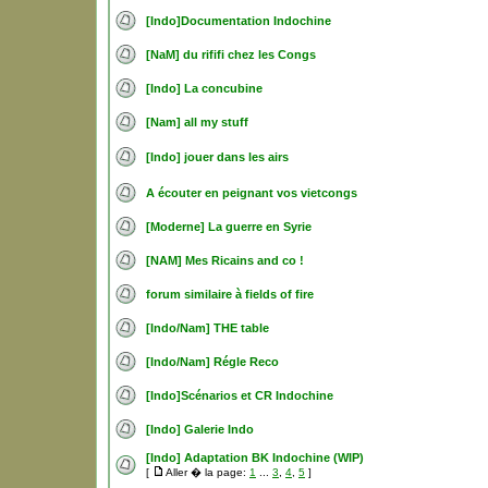
[Indo]Documentation Indochine
[NaM] du rififi chez les Congs
[Indo] La concubine
[Nam] all my stuff
[Indo] jouer dans les airs
A écouter en peignant vos vietcongs
[Moderne] La guerre en Syrie
[NAM] Mes Ricains and co !
forum similaire à fields of fire
[Indo/Nam] THE table
[Indo/Nam] Régle Reco
[Indo]Scénarios et CR Indochine
[Indo] Galerie Indo
[Indo] Adaptation BK Indochine (WIP)
[
Aller � la page:
1
...
3
,
4
,
5
]