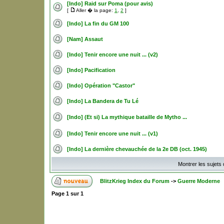
[Indo] Raid sur Poma (pour avis)
[
Aller � la page:
1
,
2
]
[Indo] La fin du GM 100
[Nam] Assaut
[Indo] Tenir encore une nuit ... (v2)
[Indo] Pacification
[Indo] Opération "Castor"
[Indo] La Bandera de Tu Lé
[Indo] (Et si) La mythique bataille de Mytho ...
[Indo] Tenir encore une nuit ... (v1)
[Indo] La dernière chevauchée de la 2e DB (oct. 1945)
Montrer les sujets
BlitzKrieg Index du Forum
->
Guerre Moderne
Page
1
sur
1