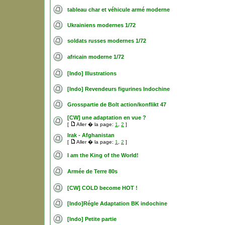
tableau char et véhicule armé moderne
Ukrainiens modernes 1/72
soldats russes modernes 1/72
africain moderne 1/72
[Indo] Illustrations
[Indo] Revendeurs figurines Indochine
Grosspartie de Bolt action/konflikt 47
[CW] une adaptation en vue ?
[
Aller � la page:
1
,
2
]
Irak - Afghanistan
[
Aller � la page:
1
,
2
]
I am the King of the World!
Armée de Terre 80s
[CW] COLD become HOT !
[Indo]Régle Adaptation BK indochine
[Indo] Petite partie