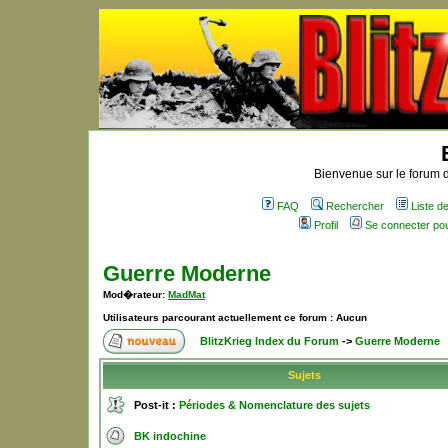
Bienvenue sur le forum d
FAQ
Rechercher
Liste 
Profil
Se connecter po
Guerre Moderne
Mod�rateur:
MadMat
Utilisateurs parcourant actuellement ce forum : Aucun
BlitzKrieg Index du Forum
->
Guerre Moderne
Sujets
Post-it :
Périodes & Nomenclature des sujets
BK indochine