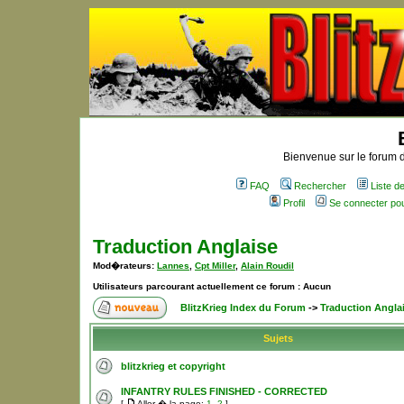
Bienvenue sur le forum d
FAQ
Rechercher
Liste 
Profil
Se connecter po
Traduction Anglaise
Mod�rateurs:
Lannes
,
Cpt Miller
,
Alain Roudil
Utilisateurs parcourant actuellement ce forum : Aucun
BlitzKrieg Index du Forum
->
Traduction Angla
Sujets
blitzkrieg et copyright
INFANTRY RULES FINISHED - CORRECTED
[
Aller � la page:
1
,
2
]