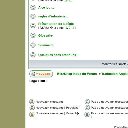
A ce jour...
regles d'infanterie...
Présentation de la règle
[
Aller � la page:
1
,
2
,
3
]
Glossaire
Sommaire
Quelques sites pratiques
Montrer les sujets
BlitzKrieg Index du Forum
->
Traduction Angla
Page
1
sur
1
Nouveaux messages
Pas de nouveaux message
Nouveaux messages [ Populaire ]
Pas de nouveaux messages 
Nouveaux messages [ Verrouill�
Pas de nouveaux messages 
]
]
Powered by