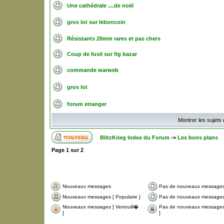
Une cathédrale ....de noël
gros lot sur leboncoin
Résistants 20mm rares et pas chers
Coup de fusil sur fig bazar
commande warweb
gros lot
forum etranger
Montrer les sujets
BlitzKrieg Index du Forum
->
Les bons plans
Page
1
sur
2
Nouveaux messages
Pas de nouveaux message
Nouveaux messages [ Populaire ]
Pas de nouveaux messages 
Nouveaux messages [ Verrouill�
Pas de nouveaux messages 
]
]