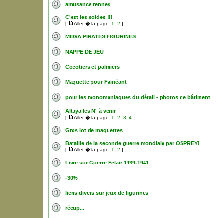
amusance rennes
C'est les soldes !!!
[
Aller � la page:
1
,
2
]
MEGA PIRATES FIGURINES
NAPPE DE JEU
Cocotiers et palmiers
Maquette pour Fainéant
pour les monomaniaques du détail - photos de bâtiment
Altaya les N° à venir
[
Aller � la page:
1
,
2
,
3
,
4
]
Gros lot de maquettes
Bataille de la seconde guerre mondiale par OSPREY!
[
Aller � la page:
1
,
2
]
Livre sur Guerre Eclair 1939-1941
-30%
liens divers sur jeux de figurines
récup...