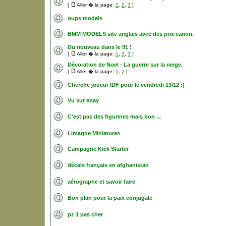
[
Aller � la page:
1
,
2
,
3
]
oups models
BMM MODELS site anglais avec des prix canon.
Du nouveau dans le 91 !
[
Aller � la page:
1
,
2
,
3
]
Décoration de Noel - La guerre sur la neige.
[
Aller � la page:
1
,
2
]
Cherche joueur IDF pour le vendredi 13/12 :)
Vu sur ebay
C'est pas des figurines mais bon ...
Limagne Miniatures
Campagne Kick Starter
décals français en afghanistan
aérographe et savoir faire
Bon plan pour la paix conjugale
pz 1 pas cher