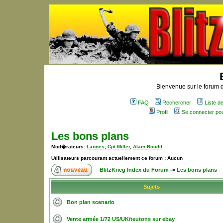
Bienvenue sur le forum d
FAQ
Rechercher
Liste 
Profil
Se connecter po
Les bons plans
Mod�rateurs:
Lannes
,
Cpt Miller
,
Alain Roudil
Utilisateurs parcourant actuellement ce forum : Aucun
BlitzKrieg Index du Forum
->
Les bons plans
Sujets
Bon plan scenario
Vente armée 1/72 US/UK/teutons sur ebay