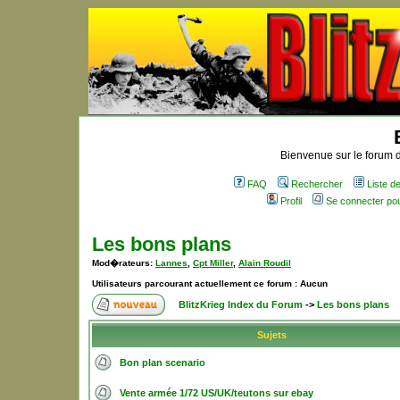
Bienvenue sur le forum d
FAQ
Rechercher
Liste 
Profil
Se connecter po
Les bons plans
Mod�rateurs:
Lannes
,
Cpt Miller
,
Alain Roudil
Utilisateurs parcourant actuellement ce forum : Aucun
BlitzKrieg Index du Forum
->
Les bons plans
Sujets
Bon plan scenario
Vente armée 1/72 US/UK/teutons sur ebay