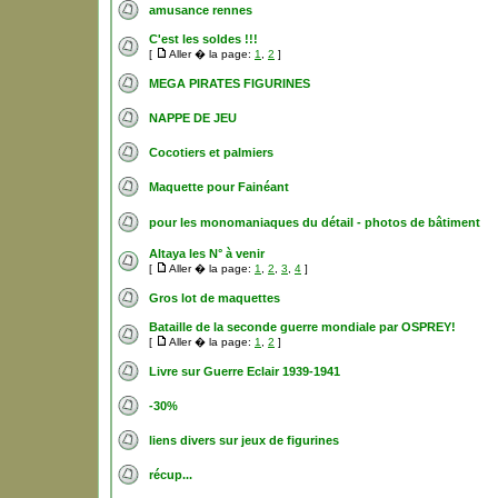
amusance rennes
C'est les soldes !!!
[
Aller � la page:
1
,
2
]
MEGA PIRATES FIGURINES
NAPPE DE JEU
Cocotiers et palmiers
Maquette pour Fainéant
pour les monomaniaques du détail - photos de bâtiment
Altaya les N° à venir
[
Aller � la page:
1
,
2
,
3
,
4
]
Gros lot de maquettes
Bataille de la seconde guerre mondiale par OSPREY!
[
Aller � la page:
1
,
2
]
Livre sur Guerre Eclair 1939-1941
-30%
liens divers sur jeux de figurines
récup...