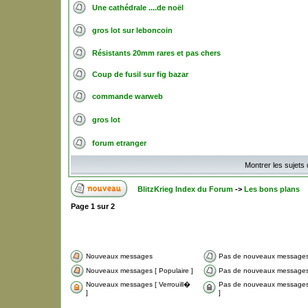
Une cathédrale ....de noël
gros lot sur leboncoin
Résistants 20mm rares et pas chers
Coup de fusil sur fig bazar
commande warweb
gros lot
forum etranger
Montrer les sujets
BlitzKrieg Index du Forum
->
Les bons plans
Page
1
sur
2
Nouveaux messages
Pas de nouveaux message
Nouveaux messages [ Populaire ]
Pas de nouveaux messages 
Nouveaux messages [ Verrouill�
Pas de nouveaux messages 
]
]