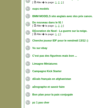
[
Aller � la page:
1
,
2
,
3
]
oups models
BMM MODELS site anglais avec des prix canon.
Du nouveau dans le 91 !
[
Aller � la page:
1
,
2
,
3
]
Décoration de Noel - La guerre sur la neige.
[
Aller � la page:
1
,
2
]
Cherche joueur IDF pour le vendredi 13/12 :)
Vu sur ebay
C'est pas des figurines mais bon ...
Limagne Miniatures
Campagne Kick Starter
décals français en afghanistan
aérographe et savoir faire
Bon plan pour la paix conjugale
pz 1 pas cher