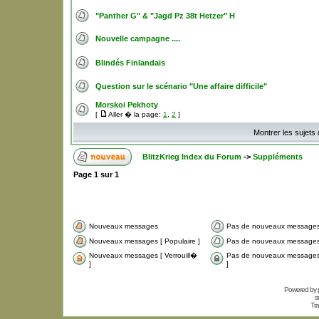
"Panther G" & "Jagd Pz 38t Hetzer" H
Nouvelle campagne ....
Blindés Finlandais
Question sur le scénario "Une affaire difficile"
Morskoi Pekhoty
[
Aller � la page:
1
,
2
]
Montrer les sujets
BlitzKrieg Index du Forum
->
Suppléments
Page
1
sur
1
Nouveaux messages
Pas de nouveaux message
Nouveaux messages [ Populaire ]
Pas de nouveaux messages 
Nouveaux messages [ Verrouill�
Pas de nouveaux messages 
]
]
Powered by
s
Tra