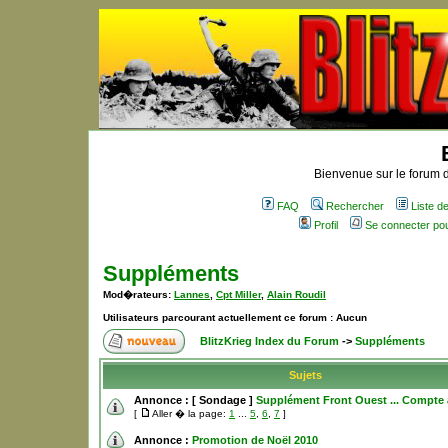
Bienvenue sur le forum d
FAQ
Rechercher
Liste 
Profil
Se connecter po
Suppléments
Mod�rateurs:
Lannes
,
Cpt Miller
,
Alain Roudil
Utilisateurs parcourant actuellement ce forum : Aucun
BlitzKrieg Index du Forum
->
Suppléments
Sujets
Annonce :
[ Sondage ]
Supplément Front Ouest ... Compte 
[
Aller � la page:
1
...
5
,
6
,
7
]
Annonce :
Promotion de Noël 2010