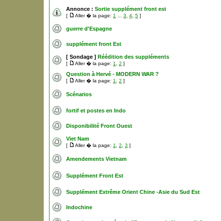
Annonce :
Sortie supplément front est
[
Aller � la page:
1
...
3
,
4
,
5
]
guerre d'Espagne
supplément front Est
[ Sondage ]
Réédition des suppléments
[
Aller � la page:
1
,
2
]
Question à Hervé - MODERN WAR ?
[
Aller � la page:
1
,
2
]
Scénarios
fortif et postes en Indo
Disponibilité Front Ouest
Viet Nam
[
Aller � la page:
1
,
2
,
3
]
Amendements Vietnam
Supplément Front Est
Supplément Extrême Orient Chine -Asie du Sud Est
Indochine