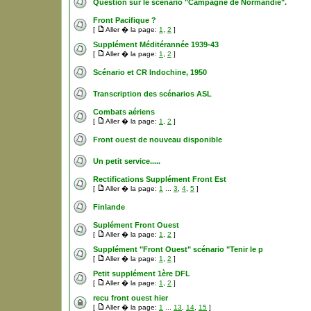
Question sur le scénario "Campagne de Normandie".
Front Pacifique ?
[
Aller � la page:
1
,
2
]
Supplément Méditérannée 1939-43
[
Aller � la page:
1
,
2
]
Scénario et CR Indochine, 1950
Transcription des scénarios ASL
Combats aériens
[
Aller � la page:
1
,
2
]
Front ouest de nouveau disponible
Un petit service.....
Rectifications Supplément Front Est
[
Aller � la page:
1
...
3
,
4
,
5
]
Finlande
Suplément Front Ouest
[
Aller � la page:
1
,
2
]
Supplément "Front Ouest" scénario "Tenir le p
[
Aller � la page:
1
,
2
]
Petit supplément 1ère DFL
[
Aller � la page:
1
,
2
]
recu front ouest hier
[
Aller � la page:
1
...
13
,
14
,
15
]