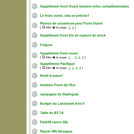
Supplément front Ouest besoins infos complémentaires
Le front ouest, cela se précise?
Photos de couverture pour Front Ouest
[
Aller � la page:
1
,
2
]
Supplément front Est en rupture de stock
Folgore
Supplément front ouest
[
Aller � la page:
1
...
3
,
4
,
5
]
Supplément Pacifique
[
Aller � la page:
1
,
2
,
3
,
4
]
Profil d'avion?
Aviation Front de l'Est
campagne de Stalingrad
Budget du Landsverk Anti II
Taille du BT-7A
Pack38 canon 50L
Panzer IIIN Slovaque