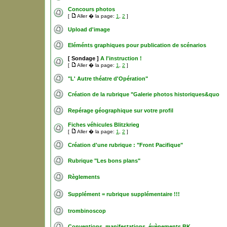
Concours photos
[
Aller � la page:
1
,
2
]
Upload d'image
Eléménts graphiques pour publication de scénarios
[ Sondage ]
A l'instruction !
[
Aller � la page:
1
,
2
]
"L' Autre théatre d'Opération"
Création de la rubrique "Galerie photos historiques&quo
Repérage géographique sur votre profil
Fiches véhicules Blitzkrieg
[
Aller � la page:
1
,
2
]
Création d'une rubrique : "Front Pacifique"
Rubrique "Les bons plans"
Règlements
Supplément = rubrique supplémentaire !!!
trombinoscop
Conventions, manifestations, évènements BK