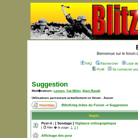
Bienvenue sur le forum d
FAQ
Rechercher
Liste 
Profil
Se connecter po
Suggestion
Mod�rateurs:
Lannes
,
Cpt Miller
,
Alain Roudil
Utilisateurs parcourant actuellement ce forum : Aucun
BlitzKrieg Index du Forum
->
Suggestion
Sujets
Post-it :
[ Sondage ]
Vigilance orthographique
[
Aller � la page:
1
,
2
]
Affichage des post