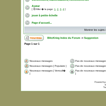
Avatar
[
Aller � la page:
1
,
2
,
3
,
4
]
jouer à petite échelle
Page d'accueil...
Montrer les sujets
BlitzKrieg Index du Forum
->
Suggestion
Page
1
sur
1
Nouveaux messages
Pas de nouveaux message
Nouveaux messages [ Populaire ]
Pas de nouveaux messages 
Nouveaux messages [ Verrouill�
Pas de nouveaux messages 
]
]
Powered by
s
Tra