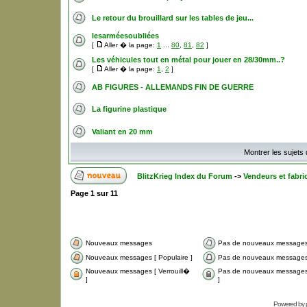
Le retour du brouillard sur les tables de jeu...
lesarméesoubliées
[
Aller � la page:
1
...
80
,
81
,
82
]
Les véhicules tout en métal pour jouer en 28/30mm..?
[
Aller � la page:
1
,
2
]
AB FIGURES - ALLEMANDS FIN DE GUERRE
La figurine plastique
Valiant en 20 mm
Montrer les sujets
BlitzKrieg Index du Forum
->
Vendeurs et fabri
Page
1
sur
11
Nouveaux messages
Pas de nouveaux message
Nouveaux messages [ Populaire ]
Pas de nouveaux messages 
Nouveaux messages [ Verrouill�
Pas de nouveaux messages 
]
]
Powered by