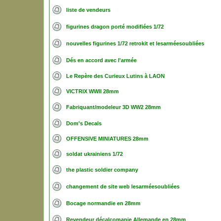
liste de vendeurs
figurines dragon porté modifiées 1/72
nouvelles figurines 1/72 retrokit et lesarméesoubliées
Dés en accord avec l'armée
Le Repère des Curieux Lutins à LAON
VICTRIX WWII 28mm
Fabriquant/modeleur 3D WW2 28mm
Dom's Decals
OFFENSIVE MINIATURES 28mm
soldat ukrainiens 1/72
the plastic soldier company
changement de site web lesarméesoubliées
Bocage normandie en 28mm
Revendeur décalcomanie Allemande en 28mm