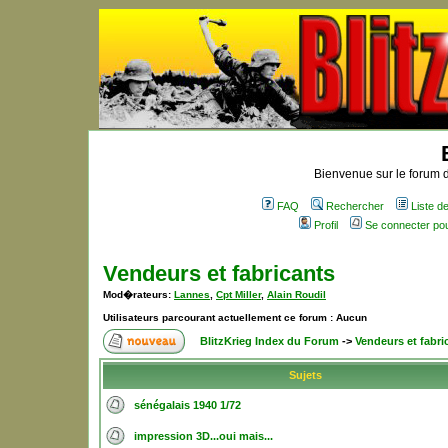
Bienvenue sur le forum d
FAQ
Rechercher
Liste 
Profil
Se connecter po
Vendeurs et fabricants
Mod�rateurs:
Lannes
,
Cpt Miller
,
Alain Roudil
Utilisateurs parcourant actuellement ce forum : Aucun
BlitzKrieg Index du Forum
->
Vendeurs et fabri
Sujets
sénégalais 1940 1/72
impression 3D...oui mais...