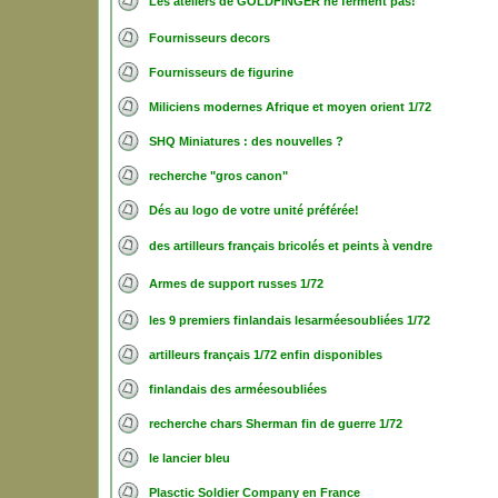
Les ateliers de GOLDFINGER ne ferment pas!
Fournisseurs decors
Fournisseurs de figurine
Miliciens modernes Afrique et moyen orient 1/72
SHQ Miniatures : des nouvelles ?
recherche "gros canon"
Dés au logo de votre unité préférée!
des artilleurs français bricolés et peints à vendre
Armes de support russes 1/72
les 9 premiers finlandais lesarméesoubliées 1/72
artilleurs français 1/72 enfin disponibles
finlandais des arméesoubliées
recherche chars Sherman fin de guerre 1/72
le lancier bleu
Plasctic Soldier Company en France