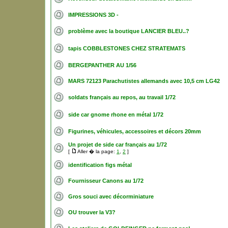
IMPRESSIONS 3D -
problème avec la boutique LANCIER BLEU..?
tapis COBBLESTONES CHEZ STRATEMATS
BERGEPANTHER AU 1/56
MARS 72123 Parachutistes allemands avec 10,5 cm LG42
soldats français au repos, au travail 1/72
side car gnome rhone en métal 1/72
Figurines, véhicules, accessoires et décors 20mm
Un projet de side car français au 1/72
[
Aller � la page:
1
,
2
]
identification figs métal
Fournisseur Canons au 1/72
Gros souci avec décorminiature
OU trouver la V3?