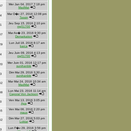
Mer Jan 04, 2017 7:18 pm
87
MadMat
Mar D�c 27, 2016 12:08 pm
4
Tassin
Jeu Sep 15, 2016 2:10 pm
1
mg51700
Mar Ao� 23, 2016 9:30 pm
07
Demarkation
Lun Juil 18, 2016 8:17 am
29
barca
Jeu Juin 09, 2016 4:13 pm
4
mg51700
Mer Juin 01, 2016 12:17 pm
20
sunihanble
Dim Mai 29, 2016 3:30 pm
3
sunihanble
Mar Mai 24, 2016 10:34 am
62
MadMat
Lun Mai 23, 2016 11:14 am
88
Caporal Von Jackson
Ven Mai 13, 2016 3:05 pm
0
Apa
Ven Mai 06, 2016 2:20 pm
65
maus
Dim Mar 27, 2016 5:03 pm
62
Loktar
Lun F�v 29, 2016 3:56 pm
3