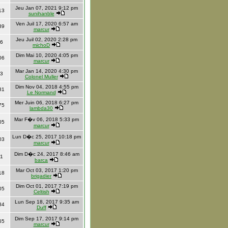
Jeu Jan 07, 2021 9:12 pm
13
sunihanble
Ven Juil 17, 2020 6:57 am
89
marcur
Jeu Juil 02, 2020 2:28 pm
6
michoD
Dim Mai 10, 2020 4:05 pm
06
marcur
Mar Jan 14, 2020 4:30 pm
3
Colonel Muller
Dim Nov 04, 2018 4:55 pm
81
Le Normand
Mer Juin 06, 2018 6:27 pm
75
lambda30
Mar F�v 06, 2018 5:33 pm
05
marcur
Lun D�c 25, 2017 10:18 pm
03
marcur
Dim D�c 24, 2017 8:46 am
1
barca
Mar Oct 03, 2017 1:20 pm
18
brigadier
Dim Oct 01, 2017 7:19 pm
05
Celtish
Lun Sep 18, 2017 9:35 am
84
Duff
Dim Sep 17, 2017 9:14 pm
65
marcur