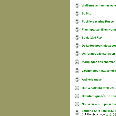
tirailleurs annamites et l
Sd.Kf.z
Fusilliers marins Russe
Flammpanzer III en Nor
Sdkfz 10/4 Flak
De la doc pour mieux co
Uniformes allemands en 
marquages des shermans 
7,92mm pour mauser 98k
Artillerie russe
Bunker atlantik wall, etc..
Débutant qui débute : pa
Nouveau venu : présentat
Landing Ship Tank (LST) 
[
Aller � la page:
1
,
2
,
3
]