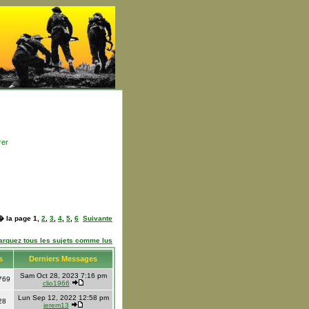
rer
 � la page
1
,
2
,
3
,
4
,
5
,
6
Suivante
arquez tous les sujets comme lus
s
Derniers Messages
Sam Oct 28, 2023 7:16 pm
769
clio1966
Lun Sep 12, 2022 12:58 pm
28
jerem13