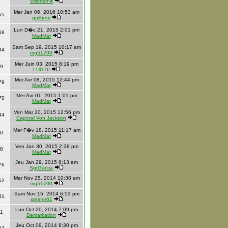
Wismerhill
Mer Jan 06, 2016 10:53 am
65
guilhem
Lun D�c 21, 2015 2:01 pm
68
MadMat
Sam Sep 19, 2015 10:17 am
94
mg51700
Mer Juin 03, 2015 8:19 pm
9
LUG76
Mer Avr 08, 2015 12:44 pm
79
MadMat
Mer Avr 01, 2015 1:01 pm
70
MadMat
Ven Mar 20, 2015 12:56 pm
44
Caporal Von Jackson
Mer F�v 18, 2015 11:17 am
0
MadMat
Ven Jan 30, 2015 2:38 pm
8
MadMat
Jeu Jan 29, 2015 8:13 am
76
SgtGarcia
Mar Nov 25, 2014 10:38 am
52
mg51700
Sam Nov 15, 2014 6:53 pm
81
steiner61
Lun Oct 20, 2014 7:09 pm
1
Demarkation
Jeu Oct 09, 2014 8:30 pm
57