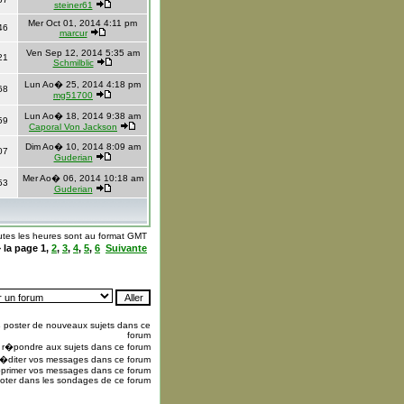
steiner61
Mer Oct 01, 2014 4:11 pm
46
marcur
Ven Sep 12, 2014 5:35 am
21
Schmilblic
Lun Ao� 25, 2014 4:18 pm
68
mg51700
Lun Ao� 18, 2014 9:38 am
59
Caporal Von Jackson
Dim Ao� 10, 2014 8:09 am
07
Guderian
Mer Ao� 06, 2014 10:18 am
53
Guderian
utes les heures sont au format GMT
� la page
1
,
2
,
3
,
4
,
5
,
6
Suivante
s
poster de nouveaux sujets dans ce
forum
r�pondre aux sujets dans ce forum
�diter vos messages dans ce forum
primer vos messages dans ce forum
oter dans les sondages de ce forum