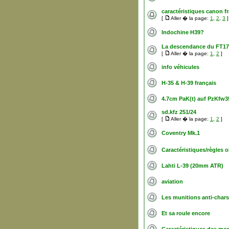
caractéristiques canon 
[
Aller � la page:
1
,
2
,
3
]
Indochine H39?
La descendance du FT17
[
Aller � la page:
1
,
2
]
info véhicules
H-35 & H-39 français
4.7cm PaK(t) auf PzKfw3
sd.kfz 251/24
[
Aller � la page:
1
,
2
]
Coventry Mk.1
Caractéristiques/règles ob
Lahti L-39 (20mm ATR)
aviation
Les munitions anti-chars
Et sa roule encore