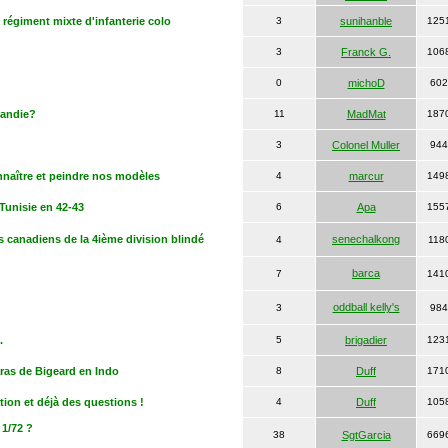
e régiment mixte d'infanterie colo
3
sunihanble
125
3
Franck G.
106
0
michoD
602
mandie?
11
MadMat
187
3
Colonel Muller
944
nnaître et peindre nos modèles
4
marcur
149
Tunisie en 42-43
6
Apa
155
canadiens de la 4ième division blindé
senechalkong
4
118
barca
7
141
oddball kelly's
3
984
.
5
brigadier
123
ras de Bigeard en Indo
8
Duff
171
ion et déjà des questions !
4
Duff
105
1/72 ?
38
SgtGarcia
669