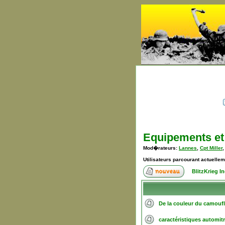
Equipements et
Mod�rateurs:
Lannes
,
Cpt Miller
Utilisateurs parcourant actuelle
BlitzKrieg 
De la couleur du camouf
caractéristiques automitr