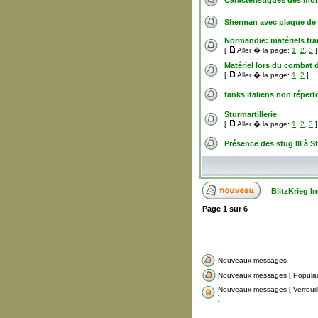
Caractéristiques des mor
Sherman avec plaque de 
Normandie: matériels fra
[
Aller � la page:
1
,
2
,
3
]
Matériel lors du combat
[
Aller � la page:
1
,
2
]
tanks italiens non répert
Sturmartillerie
[
Aller � la page:
1
,
2
,
3
]
Présence des stug III à S
BlitzKrieg 
Page
1
sur
6
Nouveaux messages
Nouveaux messages [ Populair
Nouveaux messages [ Verroui
]