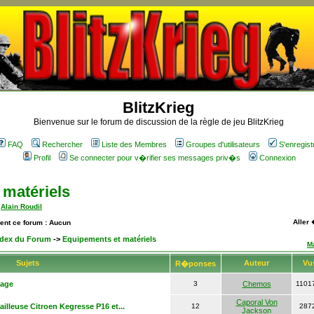
BlitzKrieg
Bienvenue sur le forum de discussion de la règle de jeu BlitzKrieg
FAQ
Rechercher
Liste des Membres
Groupes d'utilisateurs
S'enregist
Profil
Se connecter pour v�rifier ses messages priv�s
Connexion
 matériels
,
Alain Roudil
Aller
ment ce forum : Aucun
Index du Forum
->
Equipements et matériels
M
Sujets
Auteur
Vu
R�ponses
lage
3
Chemos
1101
Caporal Von
ailleuse Citroen Kegresse P16 et...
12
287
Jackson