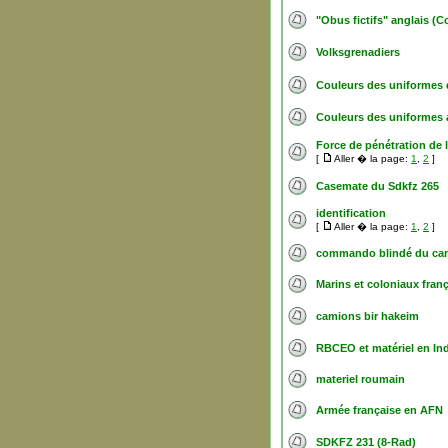
"Obus fictifs" anglais (Co
Volksgrenadiers
Couleurs des uniformes 
Couleurs des uniformes 
Force de pénétration de 
[
Aller � la page:
1
,
2
]
Casemate du Sdkfz 265
identification
[
Aller � la page:
1
,
2
]
commando blindé du c
Marins et coloniaux fran
camions bir hakeim
RBCEO et matériel en In
materiel roumain
Armée française en AFN
SDKFZ 231 (8-Rad)