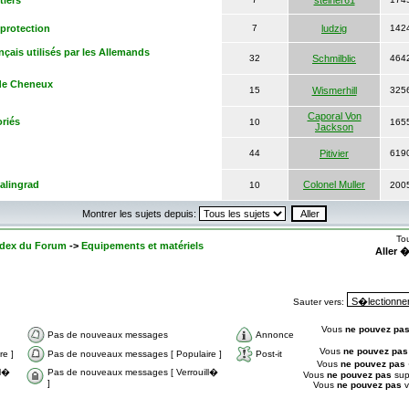
tiers
steiner61
protection
7
ludzig
142
nçais utilisés par les Allemands
32
Schmilblic
464
 de Cheneux
15
Wismerhill
325
Caporal Von
oriés
10
165
Jackson
44
Pitivier
619
talingrad
Colonel Muller
10
200
Montrer les sujets depuis:
To
Index du Forum
->
Equipements et matériels
Aller 
Sauter vers:
Vous
ne pouvez pa
Pas de nouveaux messages
Annonce
Vous
ne pouvez pas
e ]
Pas de nouveaux messages [ Populaire ]
Post-it
Vous
ne pouvez pas
ll�
Pas de nouveaux messages [ Verrouill�
Vous
ne pouvez pas
sup
]
Vous
ne pouvez pas
v