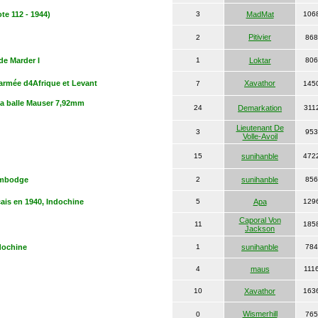
te 112 - 1944)
3
MadMat
106
Pitivier
2
868
de Marder I
1
Loktar
806
armée d4Afrique et Levant
Xavathor
7
145
la balle Mauser 7,92mm
24
Demarkation
311
Lieutenant De
3
953
Volle-Avoil
15
sunihanble
472
ambodge
2
sunihanble
856
çais en 1940, Indochine
5
Apa
129
Caporal Von
11
185
Jackson
dochine
1
sunihanble
784
4
maus
111
10
Xavathor
163
Wismerhill
0
765