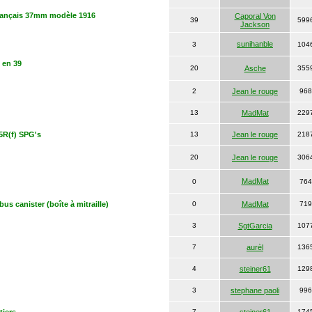
français 37mm modèle 1916
Caporal Von
39
599
Jackson
sunihanble
3
104
 en 39
20
Asche
355
2
Jean le rouge
968
13
MadMat
229
5R(f) SPG's
13
Jean le rouge
218
20
Jean le rouge
306
MadMat
0
764
us canister (boîte à mitraille)
0
MadMat
719
3
SgtGarcia
107
7
aurèl
136
4
steiner61
129
3
stephane paoli
996
7
174